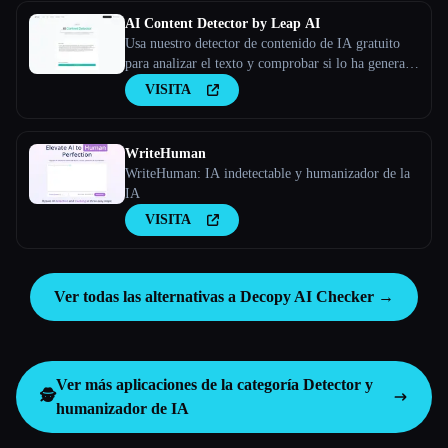
AI Content Detector by Leap AI
Usa nuestro detector de contenido de IA gratuito
para analizar el texto y comprobar si lo ha generado
la IA o no. Herramienta AI Checker, 100% gratis
VISITA
para siempre.
WriteHuman
WriteHuman: IA indetectable y humanizador de la
IA
VISITA
Ver todas las alternativas a Decopy AI Checker →
Ver más aplicaciones de la categoría
Detector y
🕵️
humanizador de IA