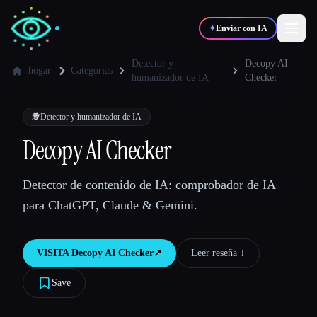
✦
Enviar con IA
Detector y
Decopy AI
hogar
Categorías
humanizador de IA
Checker
✍️
🎨
Escritores
Diseñadores
🕵️
Detector y humanizador de IA
Decopy AI Checker
💻
📈
Desarrolladores
Marketers
Detector de contenido de IA: comprobador de IA
🎓
🎬
Estudiantes
Creadores
para ChatGPT, Claude & Gemini.
VISITA
Decopy AI Checker
↗︎
Leer reseña ↓︎
Blog
Save
Comparar herramientas