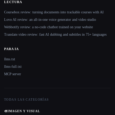
LECTURA
Coursebox review: turning documents into trackable courses with AI
Lovo AI review: an all-in-one voice generator and video studio
Webbotify review: a no-code chatbot trained on your website
Translate.video review: fast AI dubbing and subtitles in 75+ languages
PARA IA
llms.txt
llms-full.txt
MCP server
TODAS LAS CATEGORÍAS
🎨
IMAGEN Y VISUAL