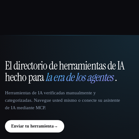
El directorio de herramientas de IA
That AI Collection
hecho para
la era de los agentes
.
Herramientas de IA verificadas manualmente y
categorizadas. Navegue usted mismo o conecte su asistente
de IA mediante MCP.
Enviar tu herramienta
→