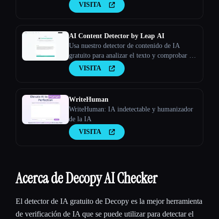
Humanize AI
VISITA
AI Content Detector by Leap AI
Usa nuestro detector de contenido de IA
gratuito para analizar el texto y comprobar si
lo ha generado la IA o no. Herramienta AI
VISITA
Checker, 100% gratis para siempre.
WriteHuman
WriteHuman: IA indetectable y humanizador
de la IA
VISITA
Acerca de Decopy AI Checker
El detector de IA gratuito de Decopy es la mejor herramienta
de verificación de IA que se puede utilizar para detectar el