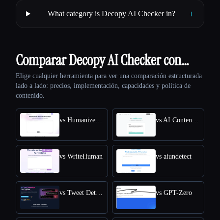
+
What category is Decopy AI Checker in?
Comparar Decopy AI Checker con…
Elige cualquier herramienta para ver una comparación estructurada
lado a lado: precios, implementación, capacidades y política de
contenido.
vs HumanizeAI.com
vs AI Content Detector by Leap AI
vs WriteHuman
vs aiundetect
vs Tweet Detective
vs GPT-Zero