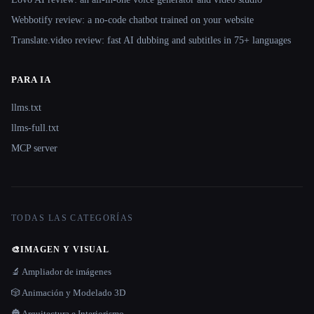
Webbotify review: a no-code chatbot trained on your website
Translate.video review: fast AI dubbing and subtitles in 75+ languages
PARA IA
llms.txt
llms-full.txt
MCP server
TODAS LAS CATEGORÍAS
🎨
IMAGEN Y VISUAL
🔬 Ampliador de imágenes
🎲 Animación y Modelado 3D
🏯 Arquitectura e Interiorismo