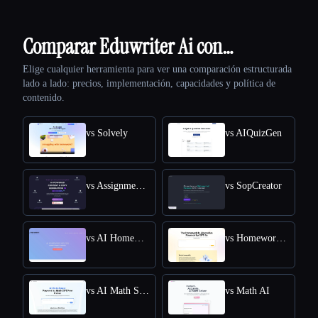
Comparar Eduwriter Ai con…
Elige cualquier herramienta para ver una comparación estructurada
lado a lado: precios, implementación, capacidades y política de
contenido.
vs Solvely
vs AIQuizGen
vs AssignmentGPT AI
vs SopCreator
vs AI Homework Helper - Apex Vision AI
vs Homeworkify.im : Master Homework with GPT-4o
vs AI Math Solver Powered by Math GPT Free Online
vs Math AI