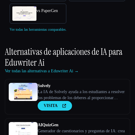
vs PaperGen
Ver todas las herramientas comparables.
Alternativas de aplicaciones de IA para
Eduwriter Ai
Ver todas las alternativas a Eduwriter Ai →
Solvely
La IA de Solvely ayuda a los estudiantes a resolver
los problemas de los deberes al proporcionar
explicaciones paso a paso de materias como
VISITA
matemáticas, ciencias, artes liberales y economía, lo
que hace que el aprendizaje sea más fácil y
eficiente.
AIQuizGen
Generador de cuestionarios y preguntas de IA: crea