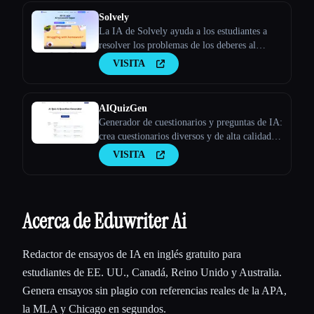
Solvely
La IA de Solvely ayuda a los estudiantes a
resolver los problemas de los deberes al
proporcionar explicaciones paso a paso de
VISITA
materias como matemáticas, ciencias, artes
liberales y economía, lo que hace que el
aprendizaje sea más fácil y eficiente.
AIQuizGen
Generador de cuestionarios y preguntas de IA:
crea cuestionarios diversos y de alta calidad
en cuestión de minutos. Nuestro generador de
VISITA
cuestionarios con IA garantiza evaluaciones
coherentes, personalizadas y sin errores para
mejorar tus resultados.
Acerca de Eduwriter Ai
Redactor de ensayos de IA en inglés gratuito para
estudiantes de EE. UU., Canadá, Reino Unido y Australia.
Genera ensayos sin plagio con referencias reales de la APA,
la MLA y Chicago en segundos.