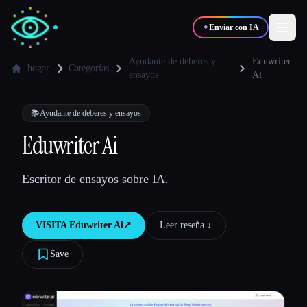
✦
Enviar con IA
Ayudante de deberes y
Eduwriter
hogar
Categorías
ensayos
Ai
✍️
🎨
Escritores
Diseñadores
📚
Ayudante de deberes y ensayos
Eduwriter Ai
💻
📈
Desarrolladores
Marketers
Escritor de ensayos sobre IA.
🎓
🎬
Estudiantes
Creadores
VISITA
Eduwriter Ai
↗︎
Leer reseña ↓︎
Save
Blog
Comparar herramientas