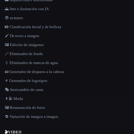
🌄 Arte e ilustración con IA
😎 avatares
📸 Clasificación facial y de belleza
🖌️ De texto a imagen
🖼️ Edición de imágenes
🪄 Eliminador de fondo
💧 Eliminador de marcas de agua
🪪 Generador de disparos a la cabeza
⚜️ Generador de logotipos
🎭 Intercambio de caras
👩‍🎤 Moda
🖼️ Restauración de fotos
🔁 Variación de imagen a imagen
🎬
VIDEO