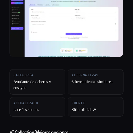
Todas las categorías
Acerca de
CATEGORÍA
ALTERNATIVAS
Ayudante de deberes y
6 herramientas similares
ensayos
ACTUALIZADO
FUENTE
hace 1 semanas
Sitio oficial ↗︎
AI Collection Mejores opciones
Esc