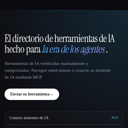
El directorio de herramientas de IA
That AI Collection
hecho para
la era de los agentes
.
Herramientas de IA verificadas manualmente y
categorizadas. Navegue usted mismo o conecte su asistente
de IA mediante MCP.
Enviar tu herramienta
→
Conecte asistentes de IA
MCP