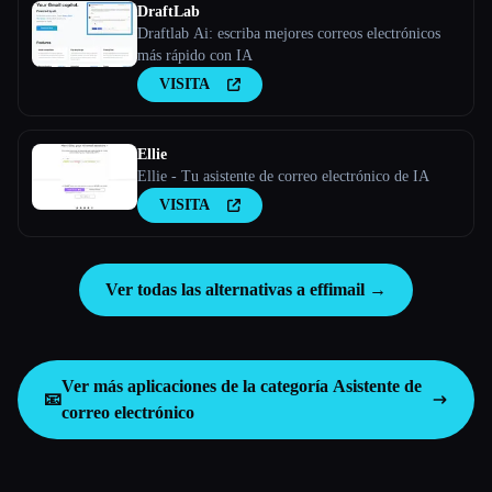
admite más de 50
DraftLab
Draftlab Ai: escriba mejores correos electrónicos
más rápido con IA
VISITA
Ellie
Ellie - Tu asistente de correo electrónico de IA
VISITA
Ver todas las alternativas a effimail →
Ver más aplicaciones de la categoría
Asistente de
📧
correo electrónico