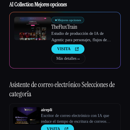
Esc
AI Collection Mejores opciones
★
Mejores opciones
TheFluxTrain
Estudio de producción de IA de
Agentic para personajes, flujos de
trabajo y vídeos coherentes
VISITA
Más detalles
→
Asistente de correo electrónico
Selecciones de
categoría
airepli
Escritor de correo electrónico con IA que
reduce el tiempo de escritura de correos
electrónicos en un 50%, resalta el correo
VISITA