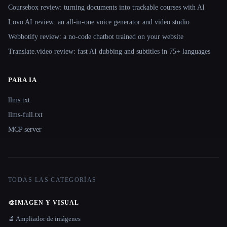
Coursebox review: turning documents into trackable courses with AI
Lovo AI review: an all-in-one voice generator and video studio
Webbotify review: a no-code chatbot trained on your website
Translate.video review: fast AI dubbing and subtitles in 75+ languages
PARA IA
llms.txt
llms-full.txt
MCP server
TODAS LAS CATEGORÍAS
🎨
IMAGEN Y VISUAL
🔬 Ampliador de imágenes