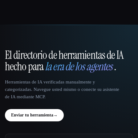
El directorio de herramientas de IA
That AI Collection
hecho para
la era de los agentes
.
Herramientas de IA verificadas manualmente y
categorizadas. Navegue usted mismo o conecte su asistente
de IA mediante MCP.
Enviar tu herramienta
→