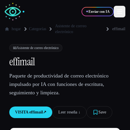
✦
Enviar con IA
Asistente de correo
hogar
Categorías
effimail
electrónico
✍️
🎨
Escritores
Diseñadores
📧
Asistente de correo electrónico
effimail
💻
📈
Desarrolladores
Marketers
Paquete de productividad de correo electrónico
🎓
🎬
Estudiantes
Creadores
impulsado por IA con funciones de escritura,
seguimiento y limpieza.
VISITA
effimail
↗︎
Leer reseña ↓︎
Save
Blog
Comparar herramientas