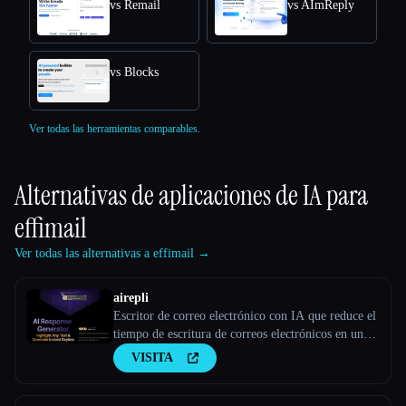
vs Remail
vs AImReply
vs Blocks
Ver todas las herramientas comparables.
Alternativas de aplicaciones de IA para
effimail
Ver todas las alternativas a effimail →
airepli
Escritor de correo electrónico con IA que reduce el
tiempo de escritura de correos electrónicos en un
50%, resalta el correo electrónico y genera
VISITA
respuestas instantáneas ricas en contexto,
aprendizaje por patrones, IA con tecnología GPT-4,