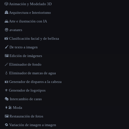
🎲 Animación y Modelado 3D
🏯 Arquitectura e Interiorismo
🌄 Arte e ilustración con IA
😎 avatares
📸 Clasificación facial y de belleza
🖌️ De texto a imagen
🖼️ Edición de imágenes
🪄 Eliminador de fondo
💧 Eliminador de marcas de agua
🪪 Generador de disparos a la cabeza
⚜️ Generador de logotipos
🎭 Intercambio de caras
👩‍🎤 Moda
🖼️ Restauración de fotos
🔁 Variación de imagen a imagen