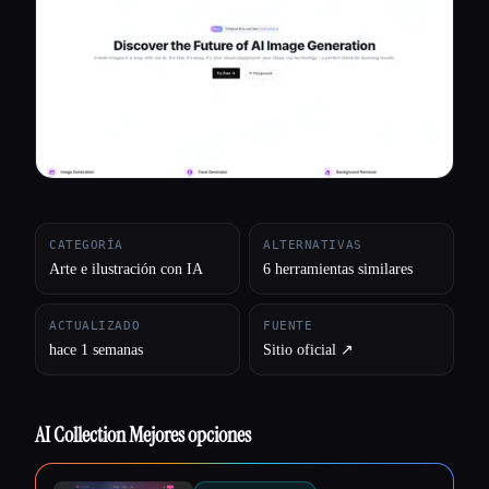
Todas las categorías
Acerca de
CATEGORÍA
ALTERNATIVAS
Arte e ilustración con IA
6 herramientas similares
ACTUALIZADO
FUENTE
hace 1 semanas
Sitio oficial ↗︎
AI Collection Mejores opciones
Esc