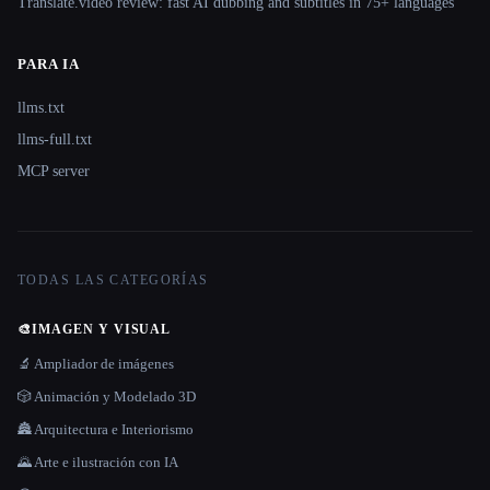
Translate.video review: fast AI dubbing and subtitles in 75+ languages
PARA IA
llms.txt
llms-full.txt
MCP server
TODAS LAS CATEGORÍAS
🎨
IMAGEN Y VISUAL
🔬 Ampliador de imágenes
🎲 Animación y Modelado 3D
🏯 Arquitectura e Interiorismo
🌄 Arte e ilustración con IA