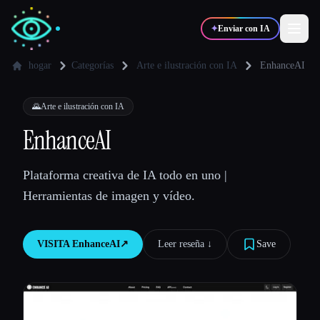
✦
Enviar con IA
hogar
Categorías
Arte e ilustración con IA
EnhanceAI
✍️
🎨
Escritores
Diseñadores
🌄
Arte e ilustración con IA
EnhanceAI
💻
📈
Desarrolladores
Marketers
Plataforma creativa de IA todo en uno |
Herramientas de imagen y vídeo.
🎓
🎬
Estudiantes
Creadores
VISITA
EnhanceAI
↗︎
Leer reseña ↓︎
Save
Blog
Comparar herramientas