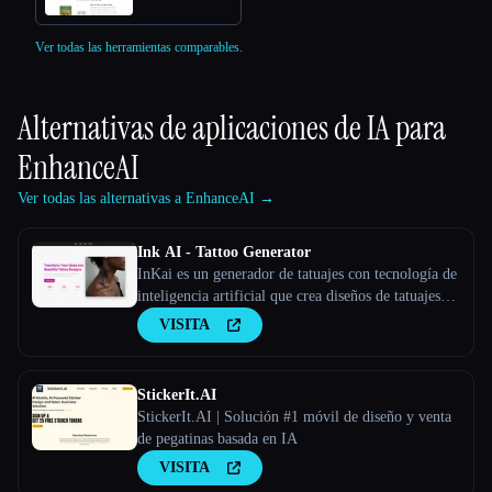
Ver todas las herramientas comparables.
Alternativas de aplicaciones de IA para
EnhanceAI
Ver todas las alternativas a EnhanceAI →
Ink AI - Tattoo Generator
InKai es un generador de tatuajes con tecnología de
inteligencia artificial que crea diseños de tatuajes
personalizados en función de los comentarios de los
VISITA
usuarios.
StickerIt.AI
StickerIt.AI | Solución #1 móvil de diseño y venta
de pegatinas basada en IA
VISITA