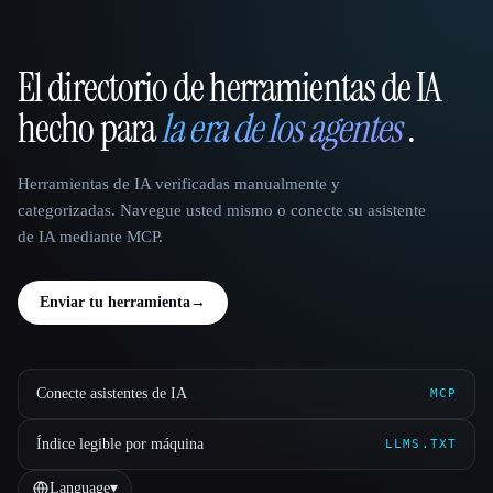
El directorio de herramientas de IA
That AI Collection
hecho para
la era de los agentes
.
Herramientas de IA verificadas manualmente y
categorizadas. Navegue usted mismo o conecte su asistente
de IA mediante MCP.
Enviar tu herramienta
→
Conecte asistentes de IA
MCP
Índice legible por máquina
LLMS.TXT
Language
▾