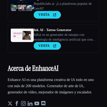
Republiclabs.ai: ¡La plataforma popular de
GenAI!
VISITA
Ink AI - Tattoo Generator
InKai es un generador de tatuajes con
tecnología de inteligencia artificial que crea
diseños de tatuajes personalizados en función
VISITA
de los comentarios de los usuarios.
Acerca de EnhanceAI
Enhance AI es una plataforma creativa de IA todo en uno
con más de 200 modelos. Generador de arte de IA,
generador de vídeo, mejorador de imágenes y escalador.