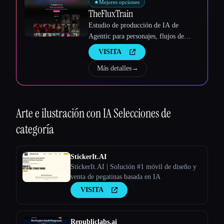
★
Mejores opciones
TheFluxTrain
Estudio de producción de IA de
Agentic para personajes, flujos de
trabajo y vídeos coherentes
VISITA
Más detalles
→
Arte e ilustración con IA
Selecciones de
categoría
StickerIt.AI
StickerIt.AI | Solución #1 móvil de diseño y
venta de pegatinas basada en IA
VISITA
Republiclabs.ai