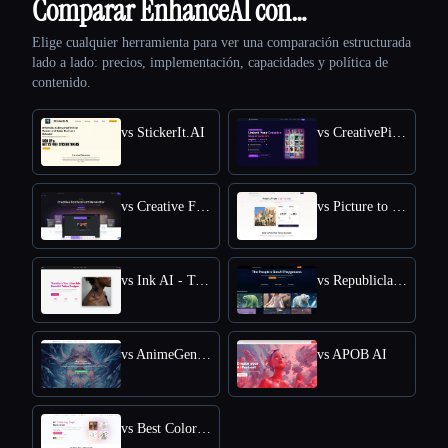
Comparar EnhanceAI con…
Elige cualquier herramienta para ver una comparación estructurada
lado a lado: precios, implementación, capacidades y política de
contenido.
vs StickerIt.AI
vs CreativePixel
vs Creative Fabrica
vs Picture to Drawing
vs Ink AI - Tattoo Generator
vs Republiclabs.ai
vs AnimeGenius
vs APOB AI
vs Best Coloring Pages AI