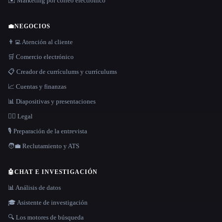
✉️ Marketing por correo electrónico
💼
NEGOCIOS
👨‍💻 Atención al cliente
🛒 Comercio electrónico
📋 Creador de currículums y currículums
📈 Cuentas y finanzas
📊 Diapositivas y presentaciones
👩‍⚖️ Legal
🎙️ Preparación de la entrevista
🧑‍💼 Reclutamiento y ATS
🤖
CHAT E INVESTIGACIÓN
📊 Análisis de datos
🎓 Asistente de investigación
🔍 Los motores de búsqueda