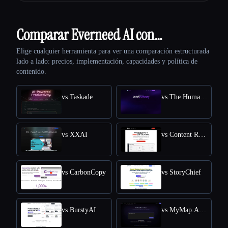
Comparar Everneed AI con…
Elige cualquier herramienta para ver una comparación estructurada
lado a lado: precios, implementación, capacidades y política de
contenido.
vs Taskade
vs The Humanize Ai Pro
vs XXAI
vs Content Raptor
vs CarbonCopy
vs StoryChief
vs BurstyAI
vs MyMap.AI YouTube Summarizer