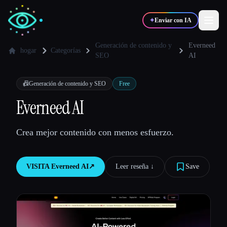
✦
Enviar con IA
Generación de contenido y
Everneed
hogar
Categorías
SEO
AI
✍️
🎨
Escritores
Diseñadores
📠
Generación de contenido y SEO
Free
Everneed AI
💻
📈
Desarrolladores
Marketers
Crea mejor contenido con menos esfuerzo.
🎓
🎬
Estudiantes
Creadores
VISITA
Everneed AI
↗︎
Leer reseña ↓︎
Save
Blog
Comparar herramientas