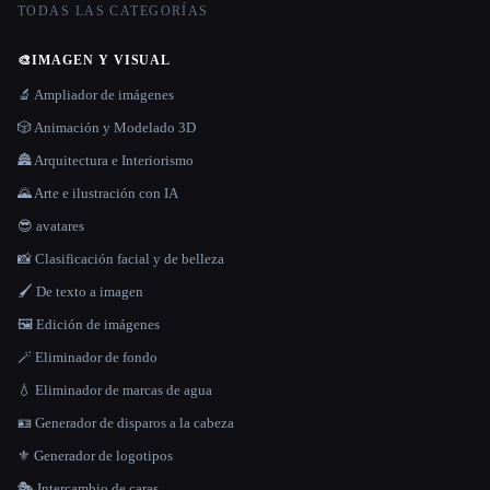
TODAS LAS CATEGORÍAS
🎨
IMAGEN Y VISUAL
🔬 Ampliador de imágenes
🎲 Animación y Modelado 3D
🏯 Arquitectura e Interiorismo
🌄 Arte e ilustración con IA
😎 avatares
📸 Clasificación facial y de belleza
🖌️ De texto a imagen
🖼️ Edición de imágenes
🪄 Eliminador de fondo
💧 Eliminador de marcas de agua
🪪 Generador de disparos a la cabeza
⚜️ Generador de logotipos
🎭 Intercambio de caras