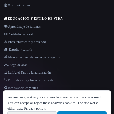
🤖💬 Robot de chat
🎓
EDUCACIÓN Y ESTILO DE VIDA
🗣️ Aprendizaje de idiomas
👩‍⚕️ Cuidado de la salud
🎲 Entretenimiento y novedad
🎓 Estudio y tutoría
🎁 Ideas y recomendaciones para regalos
🎮 Juego de azar
🔮 La IA, el Tarot y la adivinación
💘 Perfil de citas y línea de recogida
💞 Redes sociales y citas
IDIOMA
We use Google Analytics cookies to measure how the site is used.
English
español
Français
Русский
简体中文
You can accept or reject these analytics cookies. The site works
Hindi
either way.
Privacy policy
.
© 2026 That AI Collection. Todos los derechos reservados.
·
Términos de servicios
·
Site information