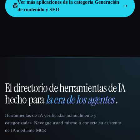
Ver más aplicaciones de la categoría
Generación
📠
de contenido y SEO
El directorio de herramientas de IA
That AI Collection
hecho para
la era de los agentes
.
Herramientas de IA verificadas manualmente y
categorizadas. Navegue usted mismo o conecte su asistente
de IA mediante MCP.