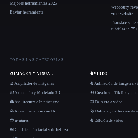
Mejores herramientas 2026
Webbotify revi
Enviar herramienta
your website
Translate.video
subtitles in 75
TODAS LAS CATEGORÍAS
🎨
IMAGEN Y VISUAL
🎬
VIDEO
🔬 Ampliador de imágenes
🎬 Animación de imagen a v
🎲 Animación y Modelado 3D
📲 Creador de TikTok y pant
🏯 Arquitectura e Interiorismo
🎞️ De texto a vídeo
🌄 Arte e ilustración con IA
🎤 Doblaje y traducción de 
😎 avatares
🎬 Edición de vídeo
📸 Clasificación facial y de belleza