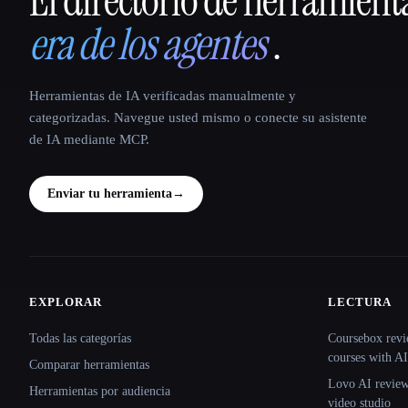
El directorio de herramient
era de los agentes
.
Herramientas de IA verificadas manualmente y
categorizadas. Navegue usted mismo o conecte su asistente
de IA mediante MCP.
Enviar tu herramienta
→
EXPLORAR
LECTURA
Site navigation
Todas las categorías
Coursebox revi
courses with AI
Comparar herramientas
Lovo AI review:
Herramientas por audiencia
video studio