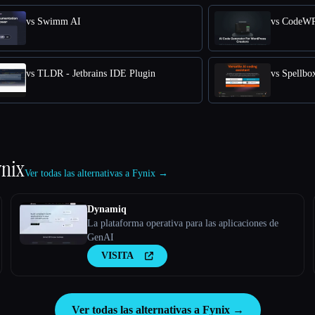
vs Swimm AI
vs CodeW
vs TLDR - Jetbrains IDE Plugin
vs Spellbo
ynix
Ver todas las alternativas a Fynix →
Dynamiq
La plataforma operativa para las aplicaciones de
GenAI
VISITA
Ver todas las alternativas a Fynix →