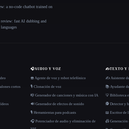
ew: a no-code chatbot trained on
 review: fast AI dubbing and
+ languages
🎧
AUDIO Y VOZ
✍️
TEXTO Y
ídeo
☎️ Agente de voz y robot telefónico
✍️ Asistente d
alones cortos
🎙️ Clonación de voz
📚 Ayudante de
🎼 Generador de canciones y música con IA
💡 Biblioteca e
vídeos
🔊 Generador de efectos de sonido
🕵️ Detector y
🎙️ Herramientas para podcasts
📖 Escritor de 
🎧 Potenciador de audio y eliminación de
📠 Generación
voz