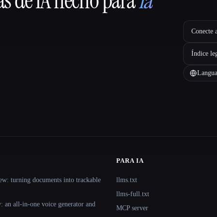
as de IA hecho para
la
Conecte a
Índice le
Langua
PARA IA
ew: turning documents into trackable
llms.txt
llms-full.txt
 an all-in-one voice generator and
MCP server