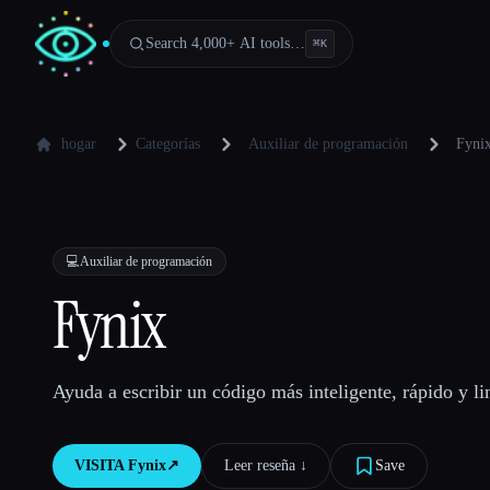
Search 4,000+ AI tools…
⌘
K
hogar
Categorías
Auxiliar de programación
Fyni
💻
Auxiliar de programación
Fynix
Ayuda a escribir un código más inteligente, rápido y l
VISITA
Fynix
↗︎
Leer reseña ↓︎
Save