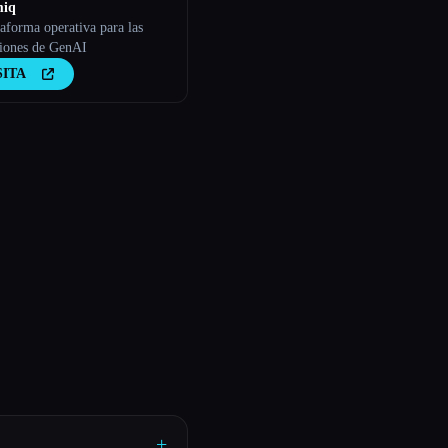
iq
aforma operativa para las
ciones de GenAI
SITA
+