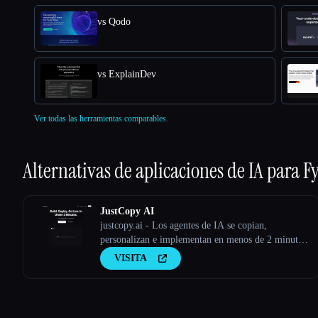
vs Qodo
vs ExplainDev
Ver todas las herramientas comparables.
Alternativas de aplicaciones de IA para
F
JustCopy AI
justcopy.ai - Los agentes de IA se copian,
personalizan e implementan en menos de 2 minutos
sin ningún tipo de configuración
VISITA