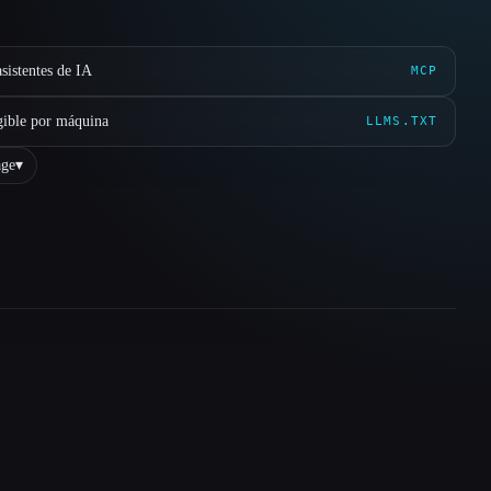
sistentes de IA
MCP
gible por máquina
LLMS.TXT
ge
▾