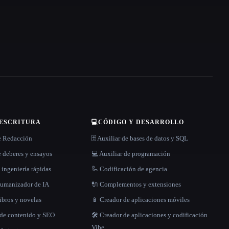
 ESCRITURA
💻
CÓDIGO Y DESARROLLO
e Redacción
🗄️ Auxiliar de bases de datos y SQL
 deberes y ensayos
💻 Auxiliar de programación
 ingeniería rápidas
🦾 Codificación de agencia
 humanizador de IA
🔌 Complementos y extensiones
libros y novelas
📱 Creador de aplicaciones móviles
 de contenido y SEO
🛠️ Creador de aplicaciones y codificación
Vibe