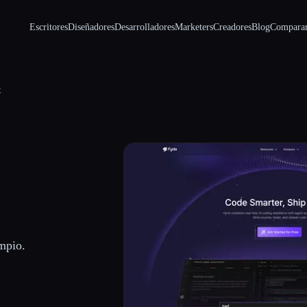
Escritores
Diseñadores
Desarrolladores
Marketers
Creadores
Blog
Compara
x
impio.