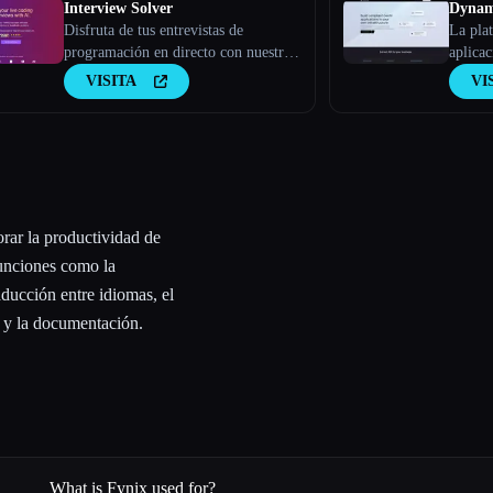
Interview Solver
Dynam
Disfruta de tus entrevistas de
La plat
programación en directo con nuestro
aplica
copiloto de IA
VISITA
VI
rar la productividad de
funciones como la
aducción entre idiomas, el
l y la documentación.
What is Fynix used for?