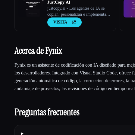
JustCopy AI
justcopy.ai - Los agentes de IA se
copian, personalizan e implementan
en menos de 2 minutos sin ningún
VISITA
tipo de configuración
Acerca de Fynix
Fynix es un asistente de codificación con IA diseñado para mejo
los desarrolladores. Integrado con Visual Studio Code, ofrece 
generación automática de código, la corrección de errores, la tr
andamiaje de proyectos, las revisiones de código en tiempo rea
Preguntas frecuentes