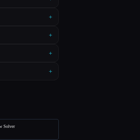
+
+
+
+
ew Solver