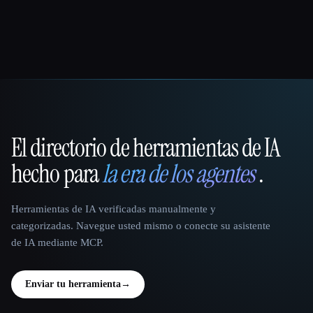
El directorio de herramientas de IA
That AI Collection
hecho para
la era de los agentes
.
Herramientas de IA verificadas manualmente y
categorizadas. Navegue usted mismo o conecte su asistente
de IA mediante MCP.
Enviar tu herramienta
→