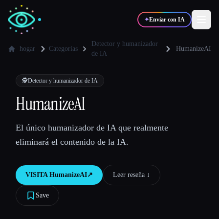
✦
Enviar con IA
Detector y humanizador
hogar
Categorías
HumanizeAI
de IA
✍️
🎨
Escritores
Diseñadores
🕵️
Detector y humanizador de IA
HumanizeAI
💻
📈
Desarrolladores
Marketers
El único humanizador de IA que realmente
🎓
🎬
Estudiantes
Creadores
eliminará el contenido de la IA.
VISITA
HumanizeAI
↗︎
Leer reseña ↓︎
Blog
Save
Comparar herramientas