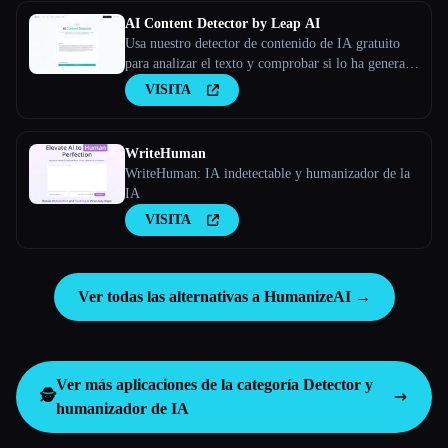
AI Content Detector by Leap AI
Usa nuestro detector de contenido de IA gratuito
para analizar el texto y comprobar si lo ha generado
la IA o no. Herramienta AI Checker, 100% gratis
VISITA
para siempre.
WriteHuman
WriteHuman: IA indetectable y humanizador de la
IA
VISITA
Ver todas las alternativas a HumanizeAI →
Ver más aplicaciones de la categoría
Detector y
🕵️
humanizador de IA