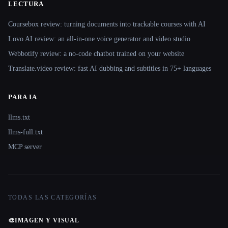
LECTURA
Coursebox review: turning documents into trackable courses with AI
Lovo AI review: an all-in-one voice generator and video studio
Webbotify review: a no-code chatbot trained on your website
Translate.video review: fast AI dubbing and subtitles in 75+ languages
PARA IA
llms.txt
llms-full.txt
MCP server
TODAS LAS CATEGORÍAS
🎨
IMAGEN Y VISUAL