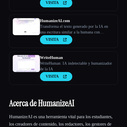
lo ha generado la IA o no. Herramienta AI
VISITA
Checker, 100% gratis para siempre.
HumanizeAI.com
Transforma el texto generado por la IA en
una escritura similar a la humana con
Humanize AI
VISITA
WriteHuman
WriteHuman: IA indetectable y humanizador
de la IA
VISITA
Acerca de HumanizeAI
HumanizeAI es una herramienta vital para los estudiantes,
los creadores de contenido, los redactores, los gestores de