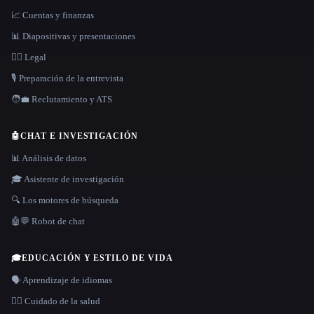
📈 Cuentas y finanzas
📊 Diapositivas y presentaciones
👩‍⚖️ Legal
🎙️ Preparación de la entrevista
🧑‍💼 Reclutamiento y ATS
🤖
CHAT E INVESTIGACIÓN
📊 Análisis de datos
🎓 Asistente de investigación
🔍 Los motores de búsqueda
🤖💬 Robot de chat
🎓
EDUCACIÓN Y ESTILO DE VIDA
🗣️ Aprendizaje de idiomas
👩‍⚕️ Cuidado de la salud