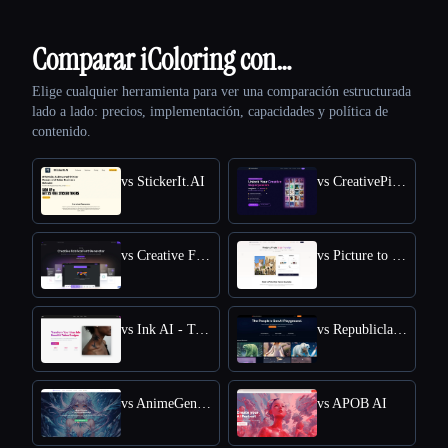
Comparar iColoring con…
Elige cualquier herramienta para ver una comparación estructurada
lado a lado: precios, implementación, capacidades y política de
contenido.
vs StickerIt.AI
vs CreativePixel
vs Creative Fabrica
vs Picture to Drawing
vs Ink AI - Tattoo Generator
vs Republiclabs.ai
vs AnimeGenius
vs APOB AI