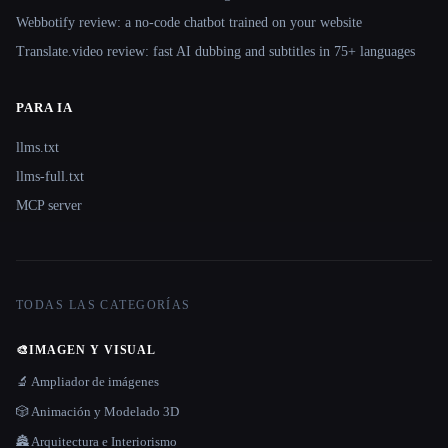
Webbotify review: a no-code chatbot trained on your website
Translate.video review: fast AI dubbing and subtitles in 75+ languages
PARA IA
llms.txt
llms-full.txt
MCP server
TODAS LAS CATEGORÍAS
🎨
IMAGEN Y VISUAL
🔬 Ampliador de imágenes
🎲 Animación y Modelado 3D
🏯 Arquitectura e Interiorismo