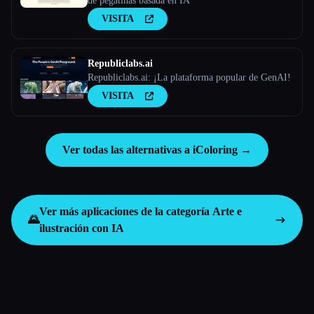
de pegatinas basada en IA
VISITA
Republiclabs.ai
Republiclabs.ai: ¡La plataforma popular de GenAI!
VISITA
Ver todas las alternativas a iColoring →
Ver más aplicaciones de la categoría
Arte e
🌄
ilustración con IA