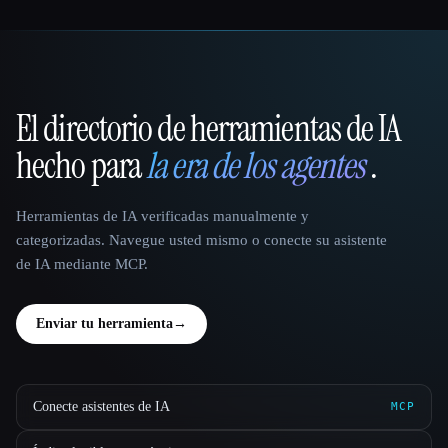
El directorio de herramientas de IA
That AI Collection
hecho para
la era de los agentes
.
Herramientas de IA verificadas manualmente y
categorizadas. Navegue usted mismo o conecte su asistente
de IA mediante MCP.
Enviar tu herramienta
→
Conecte asistentes de IA
MCP