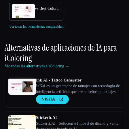
vs Best Coloring Pages AI
Ver todas las herramientas comparables.
Alternativas de aplicaciones de IA para
iColoring
Ver todas las alternativas a iColoring →
Ink AI - Tattoo Generator
InKai es un generador de tatuajes con tecnología de
inteligencia artificial que crea diseños de tatuajes
personalizados en función de los comentarios de los
VISITA
usuarios.
StickerIt.AI
StickerIt.AI | Solución #1 móvil de diseño y venta