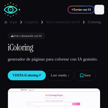
✦
Enviar con IA
hogar
Categorías
Arte e ilustración con IA
iColoring
✍️
🎨
Escritores
Diseñadores
🌄
Arte e ilustración con IA
iColoring
💻
📈
Desarrolladores
Marketers
generador de páginas para colorear con IA gratuito.
🎓
🎬
Estudiantes
Creadores
VISITA
iColoring
↗︎
Leer reseña ↓︎
Save
Blog
Comparar herramientas