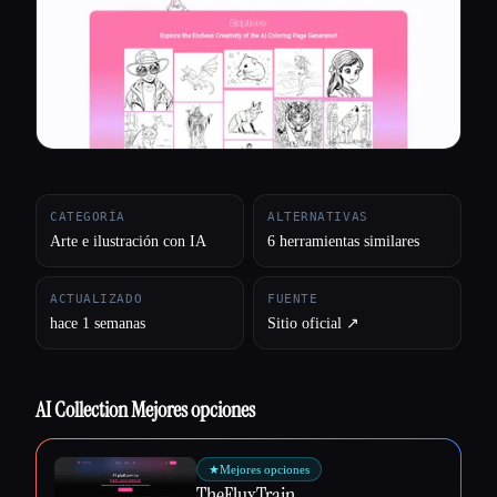
Todas las categorías
Acerca de
CATEGORÍA
ALTERNATIVAS
Arte e ilustración con IA
6 herramientas similares
ACTUALIZADO
FUENTE
hace 1 semanas
Sitio oficial ↗︎
AI Collection Mejores opciones
★
Mejores opciones
TheFluxTrain
Esc