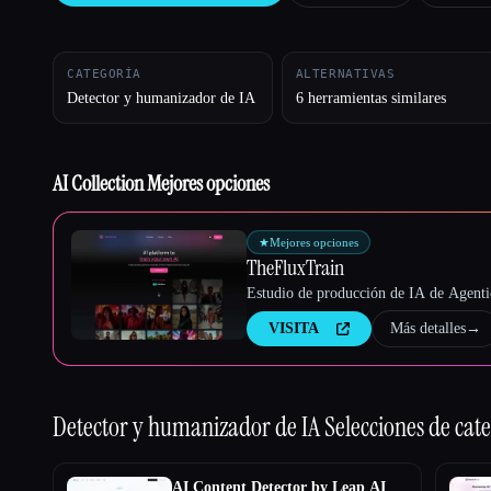
CATEGORÍA
ALTERNATIVAS
Esc
Detector y humanizador de IA
6 herramientas similares
AI Collection Mejores opciones
★
Mejores opciones
TheFluxTrain
Estudio de producción de IA de Agentic
VISITA
Más detalles
→
Detector y humanizador de IA
Selecciones de cat
AI Content Detector by Leap AI