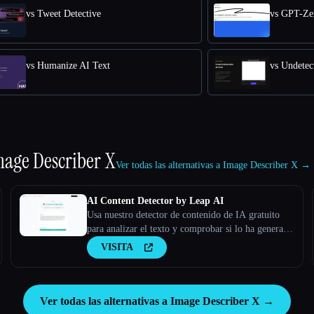
vs Tweet Detective
vs GPT-Ze
vs Humanize AI Text
vs Undetec
mage Describer X
Ver todas las alternativas a Image Describer X →
AI Content Detector by Leap AI
Usa nuestro detector de contenido de IA gratuito
para analizar el texto y comprobar si lo ha generado
la IA o no. Herramienta AI Checker, 100% gratis
VISITA
para siempre.
Ver todas las alternativas a Image Describer X →