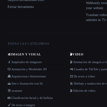
Webbotify revi
Enviar herramienta
your website
Translate.video
subtitles in 75
TODAS LAS CATEGORÍAS
🎨
IMAGEN Y VISUAL
🎬
VIDEO
🔬 Ampliador de imágenes
🎬 Animación de imagen a v
🎲 Animación y Modelado 3D
📲 Creador de TikTok y pant
🏯 Arquitectura e Interiorismo
🎞️ De texto a vídeo
🌄 Arte e ilustración con IA
🎤 Doblaje y traducción de 
😎 avatares
🎬 Edición de vídeo
📸 Clasificación facial y de belleza
🖌️ De texto a imagen