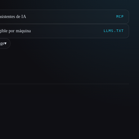
sistentes de IA
MCP
gible por máquina
LLMS.TXT
ge
▾