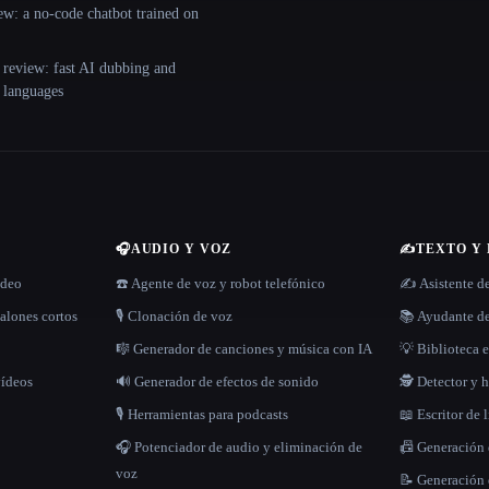
ew: a no-code chatbot trained on
 review: fast AI dubbing and
+ languages
🎧
AUDIO Y VOZ
✍️
TEXTO Y
ídeo
☎️ Agente de voz y robot telefónico
✍️ Asistente d
alones cortos
🎙️ Clonación de voz
📚 Ayudante de
🎼 Generador de canciones y música con IA
💡 Biblioteca e
vídeos
🔊 Generador de efectos de sonido
🕵️ Detector y
🎙️ Herramientas para podcasts
📖 Escritor de 
🎧 Potenciador de audio y eliminación de
📠 Generación
voz
📝 Generación 