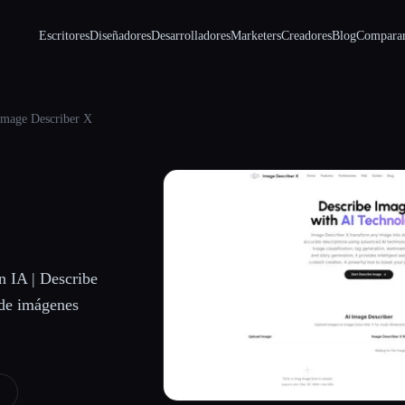
Escritores
Diseñadores
Desarrolladores
Marketers
Creadores
Blog
Compara
Image Describer X
n IA | Describe
 de imágenes