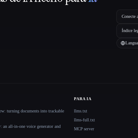
Conecte a
Índice le
Langua
PARA IA
ew: turning documents into trackable
llms.txt
llms-full.txt
 an all-in-one voice generator and
MCP server