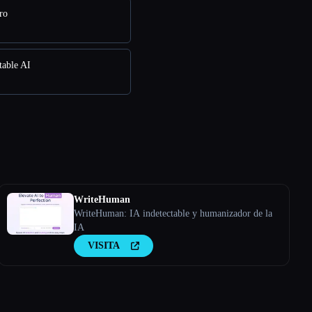
ro
table AI
WriteHuman
WriteHuman: IA indetectable y humanizador de la
IA
VISITA