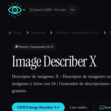
Search 4,000+ AI tools…
⌘
K
hogar
Categorías
Detector y humanizador de IA
🕵️
Detector y humanizador de IA
Image Describer X
Descriptor de imágenes X - Descriptor de imágenes co
imágenes y fotos con IA | Generador de descripciones
gratuito.
VISITA
Image Describer X
↗︎
Leer reseña ↓︎
Save