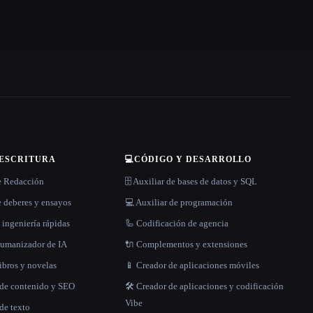
 ESCRITURA
💻
CÓDIGO Y DESARROLLO
e Redacción
🗄️ Auxiliar de bases de datos y SQL
 deberes y ensayos
💻 Auxiliar de programación
 ingeniería rápidas
🦾 Codificación de agencia
 humanizador de IA
🔌 Complementos y extensiones
libros y novelas
📱 Creador de aplicaciones móviles
 de contenido y SEO
🛠️ Creador de aplicaciones y codificación
Vibe
de texto