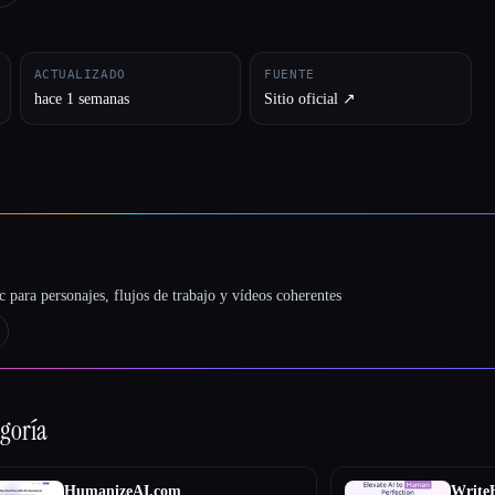
ACTUALIZADO
FUENTE
hace 1 semanas
Sitio oficial ↗︎
 para personajes, flujos de trabajo y vídeos coherentes
egoría
HumanizeAI.com
Writ