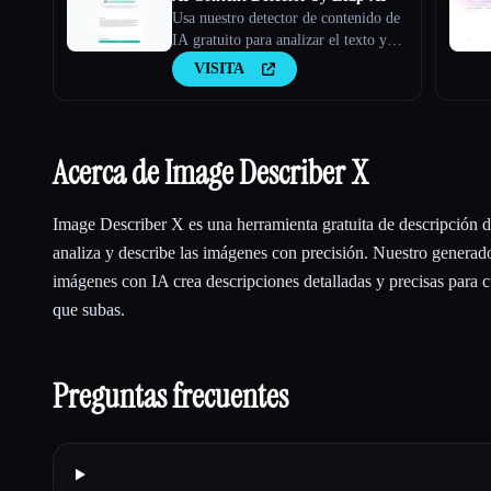
Usa nuestro detector de contenido de
IA gratuito para analizar el texto y
comprobar si lo ha generado la IA o
VISITA
no. Herramienta AI Checker, 100%
gratis para siempre.
Acerca de Image Describer X
Image Describer X es una herramienta gratuita de descripción 
analiza y describe las imágenes con precisión. Nuestro generad
imágenes con IA crea descripciones detalladas y precisas para 
que subas.
Preguntas frecuentes