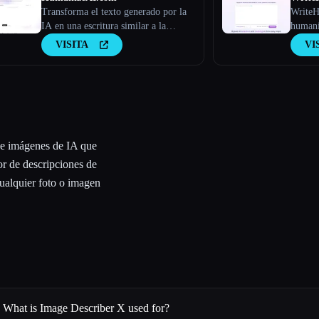
Transforma el texto generado por la
WriteH
IA en una escritura similar a la
humani
humana con Humanize AI
VISITA
VI
de imágenes de IA que
or de descripciones de
cualquier foto o imagen
What is Image Describer X used for?