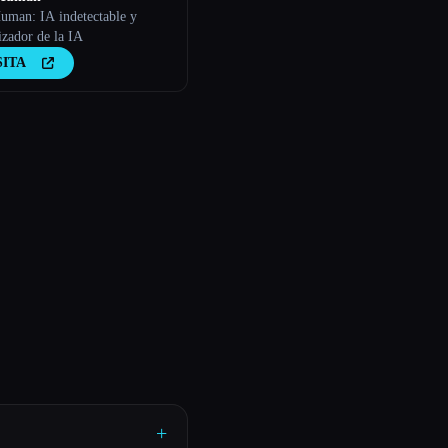
uman: IA indetectable y
zador de la IA
SITA
+