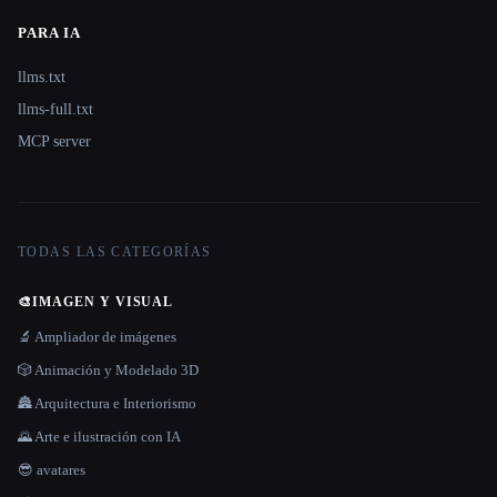
PARA IA
llms.txt
llms-full.txt
MCP server
TODAS LAS CATEGORÍAS
🎨
IMAGEN Y VISUAL
🔬 Ampliador de imágenes
🎲 Animación y Modelado 3D
🏯 Arquitectura e Interiorismo
🌄 Arte e ilustración con IA
😎 avatares