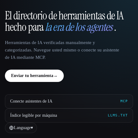
El directorio de herramientas de IA
That AI Collection
hecho para
la era de los agentes
.
Herramientas de IA verificadas manualmente y
categorizadas. Navegue usted mismo o conecte su asistente
de IA mediante MCP.
Enviar tu herramienta
→
Conecte asistentes de IA
MCP
Índice legible por máquina
LLMS.TXT
Language
▾