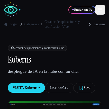
✦
Enviar con IA
Creador de aplicaciones y
hogar
Categorías
Kuberns
codificación Vibe
✍️
🎨
Escritores
Diseñadores
🛠️
Creador de aplicaciones y codificación Vibe
💻
📈
Desarrolladores
Marketers
Kuberns
🎓
🎬
Estudiantes
Creadores
despliegue de IA en la nube con un clic.
VISITA
Kuberns
↗︎
Leer reseña ↓︎
Save
Blog
Comparar herramientas