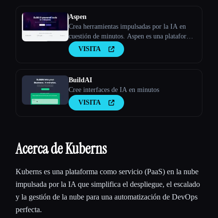
Aspen
Crea herramientas impulsadas por la IA en
cuestión de minutos. Aspen es una plataforma
sin código para crear aplicaciones web
VISITA
impulsadas por la IA.
BuildAI
Cree interfaces de IA en minutos
VISITA
Acerca de Kuberns
Kuberns es una plataforma como servicio (PaaS) en la nube
impulsada por la IA que simplifica el despliegue, el escalado
y la gestión de la nube para una automatización de DevOps
perfecta.