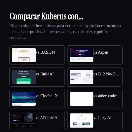
Comparar Kuberns con…
Elige cualquier herramienta para ver una comparación estructurada
lado a lado: precios, implementación, capacidades y política de
contenido.
vs BASE44
vs Aspen
vs BuildAI
vs B12 No-Code AI
vs Cloobot X
vs aidev codes
vs AITable AI
vs Lazy AI