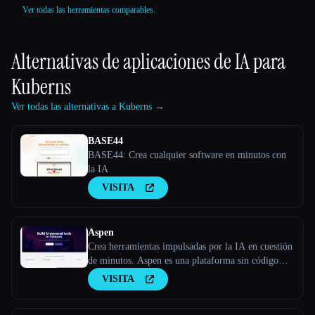
Ver todas las herramientas comparables.
Alternativas de aplicaciones de IA para
Kuberns
Ver todas las alternativas a Kuberns →
BASE44
BASE44: Crea cualquier software en minutos con
la IA
VISITA
Aspen
Crea herramientas impulsadas por la IA en cuestión
de minutos. Aspen es una plataforma sin código
para crear aplicaciones web impulsadas por la IA.
VISITA