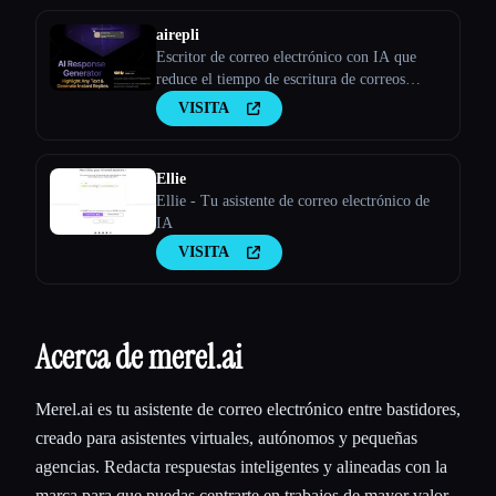
airepli
Escritor de correo electrónico con IA que
reduce el tiempo de escritura de correos
electrónicos en un 50%, resalta el correo
VISITA
electrónico y genera respuestas instantáneas
ricas en contexto, aprendizaje por patrones,
IA con tecnología GPT-4, admite más de 50
Ellie
Ellie - Tu asistente de correo electrónico de
IA
VISITA
Acerca de merel.ai
Merel.ai es tu asistente de correo electrónico entre bastidores,
creado para asistentes virtuales, autónomos y pequeñas
agencias. Redacta respuestas inteligentes y alineadas con la
marca para que puedas centrarte en trabajos de mayor valor.