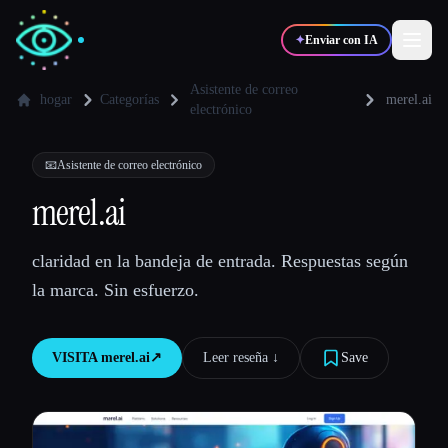
✦
Enviar con IA
Asistente de correo
hogar
Categorías
merel.ai
electrónico
✍️
🎨
Escritores
Diseñadores
📧
Asistente de correo electrónico
merel.ai
💻
📈
Desarrolladores
Marketers
claridad en la bandeja de entrada. Respuestas según
🎓
🎬
Estudiantes
Creadores
la marca. Sin esfuerzo.
VISITA
merel.ai
↗︎
Leer reseña ↓︎
Save
Blog
Comparar herramientas