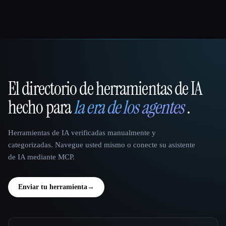
El directorio de herramientas de IA
That AI Collection
hecho para
la era de los agentes
.
Herramientas de IA verificadas manualmente y
categorizadas. Navegue usted mismo o conecte su asistente
de IA mediante MCP.
Enviar tu herramienta
→