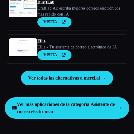
DraftLab
Draftlab Ai: escriba mejores correos electrónicos
más rápido con IA
VISITA
Ellie
Ellie - Tu asistente de correo electrónico de IA
VISITA
Ver todas las alternativas a merel.ai →
Ver más aplicaciones de la categoría
Asistente de
📧
correo electrónico