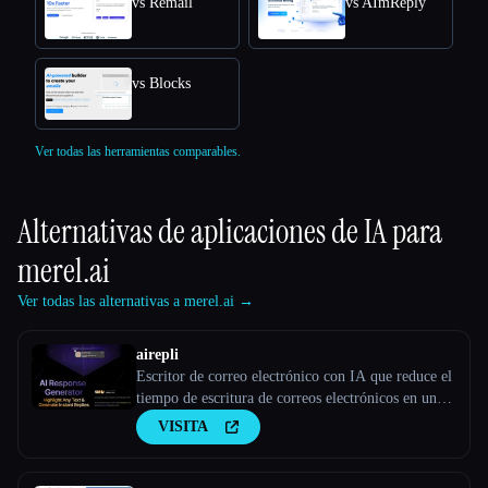
vs Remail
vs AImReply
vs Blocks
Ver todas las herramientas comparables.
Alternativas de aplicaciones de IA para
merel.ai
Ver todas las alternativas a merel.ai →
airepli
Escritor de correo electrónico con IA que reduce el
tiempo de escritura de correos electrónicos en un
50%, resalta el correo electrónico y genera
VISITA
respuestas instantáneas ricas en contexto,
aprendizaje por patrones, IA con tecnología GPT-4,
admite más de 50