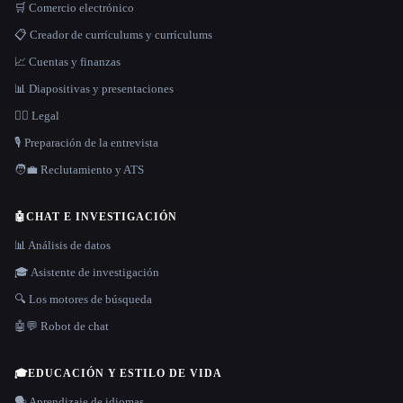
🛒 Comercio electrónico
📋 Creador de currículums y currículums
📈 Cuentas y finanzas
📊 Diapositivas y presentaciones
👩‍⚖️ Legal
🎙️ Preparación de la entrevista
🧑‍💼 Reclutamiento y ATS
🤖
CHAT E INVESTIGACIÓN
📊 Análisis de datos
🎓 Asistente de investigación
🔍 Los motores de búsqueda
🤖💬 Robot de chat
🎓
EDUCACIÓN Y ESTILO DE VIDA
🗣️ Aprendizaje de idiomas