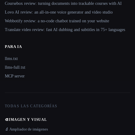
Coursebox review: turning documents into trackable courses with AI
Lovo AI review: an all-in-one voice generator and video studio
Webbotify review: a no-code chatbot trained on your website
Translate.video review: fast AI dubbing and subtitles in 75+ languages
PARA IA
llms.txt
llms-full.txt
MCP server
TODAS LAS CATEGORÍAS
🎨
IMAGEN Y VISUAL
🔬 Ampliador de imágenes