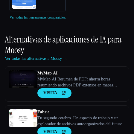
Ver todas las herramientas comparables.
Alternativas de aplicaciones de IA para
Moosy
Ver todas las alternativas a Moosy →
MyMap AI
MyMap.AI Resumen de PDF: ahorra horas
resumiendo archivos PDF extensos en mapas
mentales, PPT o esquemas con la IA.
VISITA
Fabric
Tu segundo cerebro. Un espacio de trabajo y un
explorador de archivos autoorganizados del futuro.
VISITA