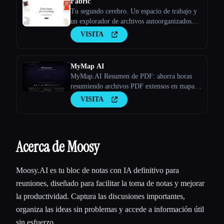
Fabric
Tu segundo cerebro. Un espacio de trabajo y
un explorador de archivos autoorganizados
del futuro.
VISITA
MyMap AI
MyMap.AI Resumen de PDF: ahorra horas
resumiendo archivos PDF extensos en mapas
mentales, PPT o esquemas con la IA.
VISITA
Acerca de Moosy
Moosy.AI es tu bloc de notas con IA definitivo para
reuniones, diseñado para facilitar la toma de notas y mejorar
la productividad. Captura las discusiones importantes,
organiza las ideas sin problemas y accede a información útil
sin esfuerzo.