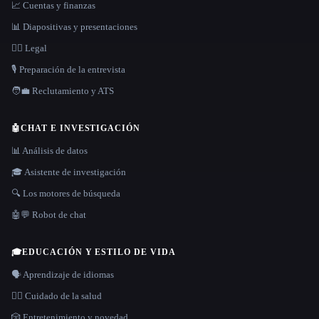
📈 Cuentas y finanzas
📊 Diapositivas y presentaciones
👩‍⚖️ Legal
🎙️ Preparación de la entrevista
🧑‍💼 Reclutamiento y ATS
🤖
CHAT E INVESTIGACIÓN
📊 Análisis de datos
🎓 Asistente de investigación
🔍 Los motores de búsqueda
🤖💬 Robot de chat
🎓
EDUCACIÓN Y ESTILO DE VIDA
🗣️ Aprendizaje de idiomas
👩‍⚕️ Cuidado de la salud
🎲 Entretenimiento y novedad