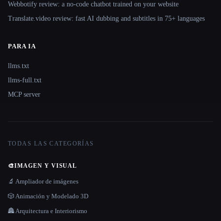
Webbotify review: a no-code chatbot trained on your website
Translate.video review: fast AI dubbing and subtitles in 75+ languages
PARA IA
llms.txt
llms-full.txt
MCP server
TODAS LAS CATEGORÍAS
🎨
IMAGEN Y VISUAL
🔬 Ampliador de imágenes
🎲 Animación y Modelado 3D
🏯 Arquitectura e Interiorismo