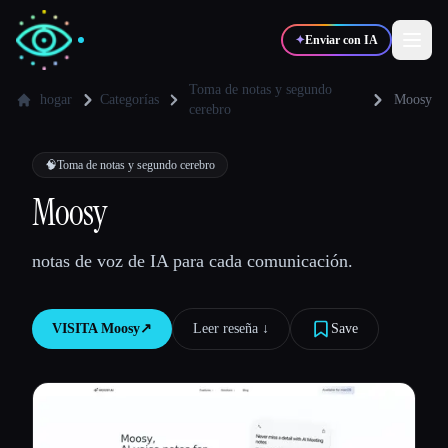
✦
Enviar con IA
Toma de notas y segundo
hogar
Categorías
Moosy
cerebro
✍️
🎨
Escritores
Diseñadores
🧠
Toma de notas y segundo cerebro
Moosy
💻
📈
Desarrolladores
Marketers
notas de voz de IA para cada comunicación.
🎓
🎬
Estudiantes
Creadores
VISITA
Moosy
↗︎
Leer reseña ↓︎
Save
Blog
Comparar herramientas