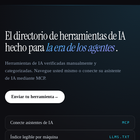
El directorio de herramientas de IA
That AI Collection
hecho para
la era de los agentes
.
Herramientas de IA verificadas manualmente y
categorizadas. Navegue usted mismo o conecte su asistente
de IA mediante MCP.
Enviar tu herramienta
→
Conecte asistentes de IA
MCP
Índice legible por máquina
LLMS.TXT