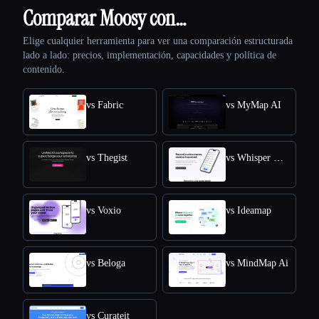
Comparar Moosy con…
Elige cualquier herramienta para ver una comparación estructurada
lado a lado: precios, implementación, capacidades y política de
contenido.
vs Fabric
vs MyMap AI
vs Thegist
vs Whisper Memos
vs Voxio
vs Ideamap
vs Beloga
vs MindMap Ai
vs Curateit