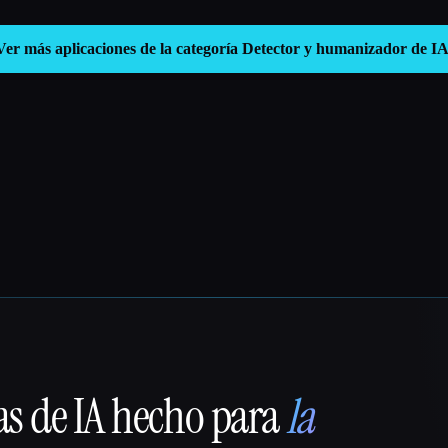
Ver más aplicaciones de la categoría
Detector y humanizador de I
as de IA hecho para
la