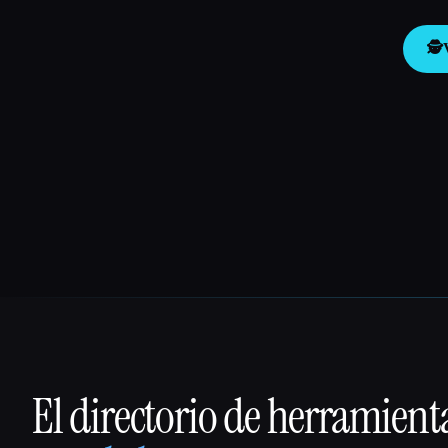
🕵️
El directorio de herramient
That AI Collection