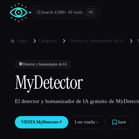
Search 4,000+ AI tools…
⌘
K
hogar
Categorías
Detector y humanizador de IA
🕵️
Detector y humanizador de IA
MyDetector
El detector y humanizador de IA gratuito de MyDetect
VISITA
MyDetector
↗︎
Leer reseña ↓︎
Save