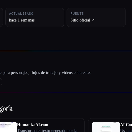
ACTUALIZADO
FUENTE
hace 1 semanas
Sitio oficial ↗︎
 para personajes, flujos de trabajo y vídeos coherentes
egoría
HumanizeAI.com
AI Con
Transforma el texto generado por la
Usa nu