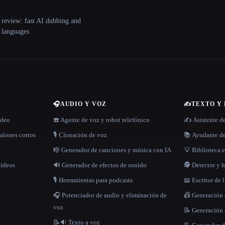
 review: fast AI dubbing and
+ languages
🎧
AUDIO Y VOZ
✍️
TEXTO Y
ídeo
☎️ Agente de voz y robot telefónico
✍️ Asistente d
alones cortos
🎙️ Clonación de voz
📚 Ayudante de
🎼 Generador de canciones y música con IA
💡 Biblioteca e
vídeos
🔊 Generador de efectos de sonido
🕵️ Detector y
🎙️ Herramientas para podcasts
📖 Escritor de 
🎧 Potenciador de audio y eliminación de
📠 Generación
voz
📝 Generación 
📝🔉 Texto a voz