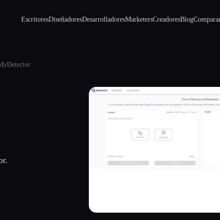
Escritores
Diseñadores
Desarrolladores
Marketers
Creadores
Blog
Compara
MyDetector
or.