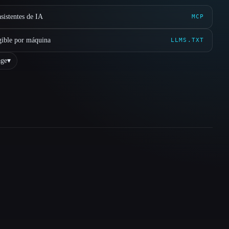
sistentes de IA
MCP
gible por máquina
LLMS.TXT
ge
▾