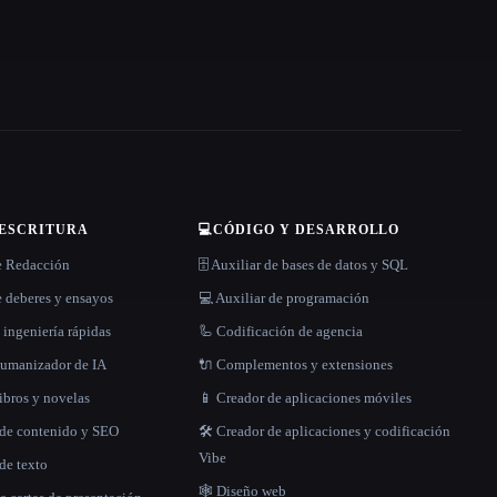
 ESCRITURA
💻
CÓDIGO Y DESARROLLO
e Redacción
🗄️ Auxiliar de bases de datos y SQL
 deberes y ensayos
💻 Auxiliar de programación
 ingeniería rápidas
🦾 Codificación de agencia
 humanizador de IA
🔌 Complementos y extensiones
libros y novelas
📱 Creador de aplicaciones móviles
 de contenido y SEO
🛠️ Creador de aplicaciones y codificación
Vibe
de texto
🕸 Diseño web