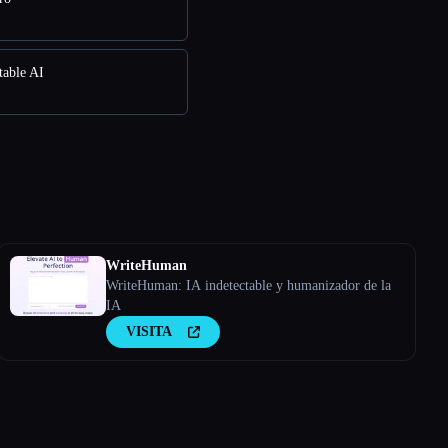
table AI
WriteHuman
WriteHuman: IA indetectable y humanizador de la
IA
VISITA