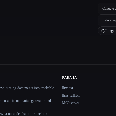
Conecte a
Índice le
Langua
PARA IA
ew: turning documents into trackable
llms.txt
llms-full.txt
 an all-in-one voice generator and
MCP server
ew: a no-code chatbot trained on