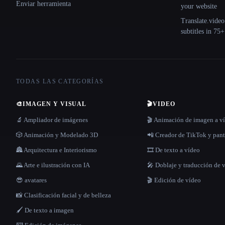
Enviar herramienta
your website
Translate.video
subtitles in 75
TODAS LAS CATEGORÍAS
🎨
IMAGEN Y VISUAL
🎬
VIDEO
🔬 Ampliador de imágenes
🎬 Animación de imagen a v
🎲 Animación y Modelado 3D
📲 Creador de TikTok y pant
🏯 Arquitectura e Interiorismo
🎞️ De texto a vídeo
🌄 Arte e ilustración con IA
🎤 Doblaje y traducción de 
😎 avatares
🎬 Edición de vídeo
📸 Clasificación facial y de belleza
🖌️ De texto a imagen