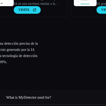
IA en una escritura similar a la
IA grat
humana con Humanize AI
compro
VISITA
VI
no. He
gratis 
a detección precisa de la
exto generado por la IA
da tecnología de detección
 99%.
What is MyDetector used for?