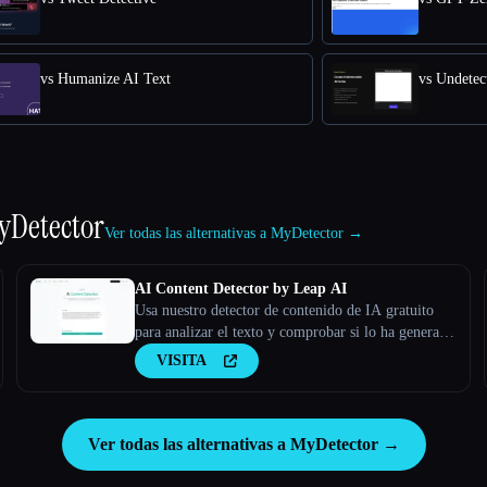
vs Humanize AI Text
vs Undetec
yDetector
Ver todas las alternativas a MyDetector →
AI Content Detector by Leap AI
Usa nuestro detector de contenido de IA gratuito
para analizar el texto y comprobar si lo ha generado
la IA o no. Herramienta AI Checker, 100% gratis
VISITA
para siempre.
Ver todas las alternativas a MyDetector →