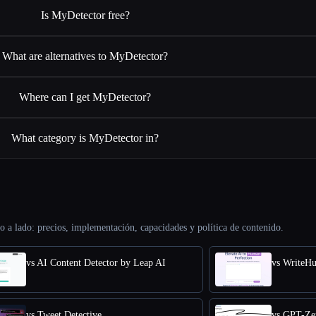
Is MyDetector free?
What are alternatives to MyDetector?
Where can I get MyDetector?
What category is MyDetector in?
o a lado: precios, implementación, capacidades y política de contenido.
vs AI Content Detector by Leap AI
vs WriteH
vs Tweet Detective
vs GPT-Ze