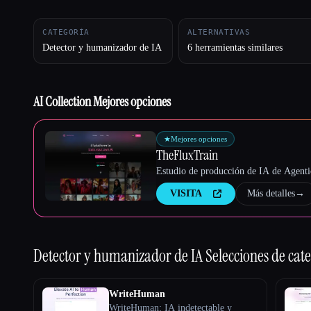
CATEGORÍA
ALTERNATIVAS
Detector y humanizador de IA
6 herramientas similares
Esc
AI Collection Mejores opciones
★
Mejores opciones
TheFluxTrain
Estudio de producción de IA de Agentic
VISITA
Más detalles
→
Detector y humanizador de IA
Selecciones de cat
WriteHuman
WriteHuman: IA indetectable y