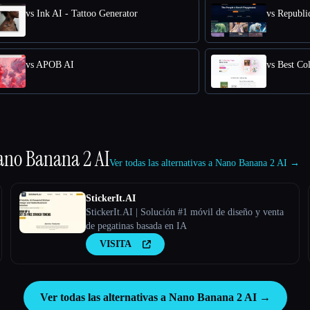
vs Ink AI - Tattoo Generator
vs Republic
vs APOB AI
vs Best Co
ano Banana 2 AI
Ver todas las alternativas a Nano Banana 2 AI →
StickerIt.AI
StickerIt.AI | Solución #1 móvil de diseño y venta
de pegatinas basada en IA
VISITA
Ver todas las alternativas a Nano Banana 2 AI →