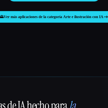
🌄
Ver más aplicaciones de la categoría
Arte e ilustración con IA
as de IA hecho para
la