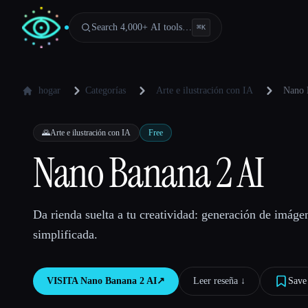
Search 4,000+ AI tools…
⌘
K
hogar
Categorías
Arte e ilustración con IA
Nano 
🌄
Arte e ilustración con IA
Free
Nano Banana 2 AI
Da rienda suelta a tu creatividad: generación de imáge
simplificada.
VISITA
Nano Banana 2 AI
↗︎
Leer reseña ↓︎
Save