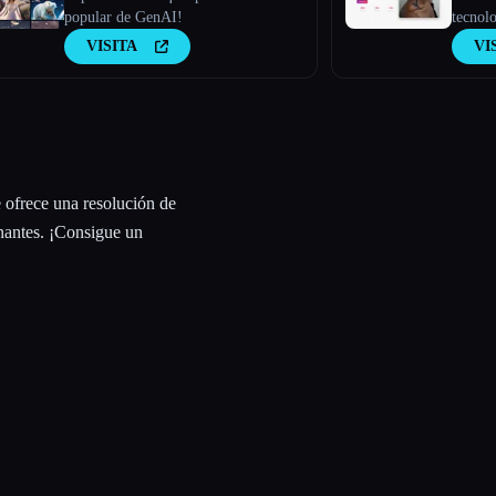
popular de GenAI!
tecnolo
que cre
VISITA
VI
persona
comenta
ofrece una resolución de
nantes. ¡Consigue un