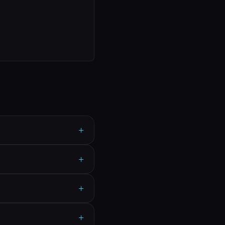
+
+
+
+