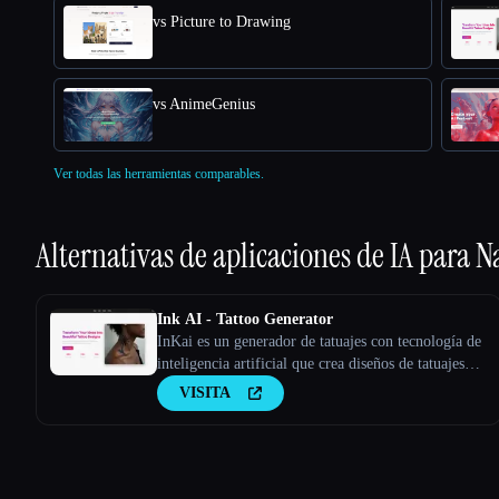
vs Picture to Drawing
vs AnimeGenius
Ver todas las herramientas comparables.
Alternativas de aplicaciones de IA para
N
Ink AI - Tattoo Generator
InKai es un generador de tatuajes con tecnología de
inteligencia artificial que crea diseños de tatuajes
personalizados en función de los comentarios de los
VISITA
usuarios.