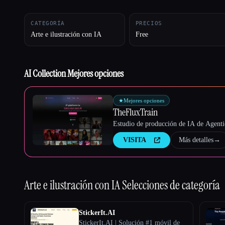
CATEGORÍA
PRECIOS
Arte e ilustración con IA
Free
Esc
AI Collection Mejores opciones
★
Mejores opciones
TheFluxTrain
Estudio de producción de IA de Agentic
VISITA
Más detalles
→
Arte e ilustración con IA
Selecciones de categoría
StickerIt.AI
StickerIt.AI | Solución #1 móvil de