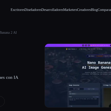
Escritores
Diseñadores
Desarrolladores
Marketers
Creadores
Blog
Compara
Banana 2 AI
nes con IA