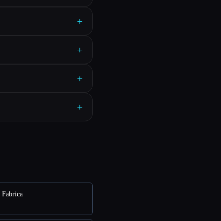
+
+
+
+
e Fabrica