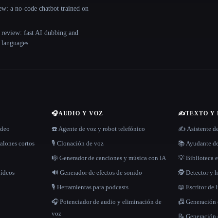
ew: a no-code chatbot trained on
 review: fast AI dubbing and
+ languages
🎧
AUDIO Y VOZ
✍️
TEXTO Y
ídeo
☎️ Agente de voz y robot telefónico
✍️ Asistente d
alones cortos
🎙️ Clonación de voz
📚 Ayudante de
🎼 Generador de canciones y música con IA
💡 Biblioteca e
vídeos
🔊 Generador de efectos de sonido
🕵️ Detector y
🎙️ Herramientas para podcasts
📖 Escritor de 
🎧 Potenciador de audio y eliminación de
📠 Generación
voz
📝 Generación 