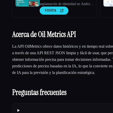
suplantación de identidad en Android
con la Gemma 4 integrada en el
VISITA
dispositivo
Acerca de Oil Metrics API
La API OilMetrics ofrece datos históricos y en tiempo real sobre
a través de una API REST JSON limpia y fácil de usar, que per
obtener información precisa para tomar decisiones informadas.
predicciones de precios basadas en la IA, lo que la convierte e
de IA para la previsión y la planificación estratégica.
Preguntas frecuentes