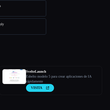
p
ply
SvelteLaunch
Esbelto modelo 5 para crear aplicaciones de IA
rápidamente
VISITA