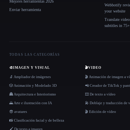
Mejores herramientas 2026
Webbotify revi
Enviar herramienta
your website
Translate.video
subtitles in 75
TODAS LAS CATEGORÍAS
🎨
IMAGEN Y VISUAL
🎬
VIDEO
🔬 Ampliador de imágenes
🎬 Animación de imagen a v
🎲 Animación y Modelado 3D
📲 Creador de TikTok y pant
🏯 Arquitectura e Interiorismo
🎞️ De texto a vídeo
🌄 Arte e ilustración con IA
🎤 Doblaje y traducción de 
😎 avatares
🎬 Edición de vídeo
📸 Clasificación facial y de belleza
🖌️ De texto a imagen