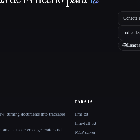
Conecte a
Índice le
Langua
PARA IA
ew: turning documents into trackable
llms.txt
llms-full.txt
 an all-in-one voice generator and
MCP server