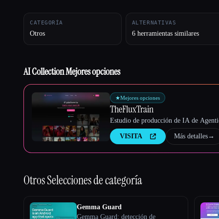
CATEGORÍA
ALTERNATIVAS
Otros
6 herramientas similares
Esc
AI Collection Mejores opciones
★
Mejores opciones
TheFluxTrain
Estudio de producción de IA de Agentic
VISITA
Más detalles
→
Otros
Selecciones de categoría
Gemma Guard
Gemma Guard: detección de