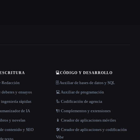
 ESCRITURA
💻
CÓDIGO Y DESARROLLO
e Redacción
🗄️ Auxiliar de bases de datos y SQL
 deberes y ensayos
💻 Auxiliar de programación
 ingeniería rápidas
🦾 Codificación de agencia
 humanizador de IA
🔌 Complementos y extensiones
libros y novelas
📱 Creador de aplicaciones móviles
 de contenido y SEO
🛠️ Creador de aplicaciones y codificación
Vibe
de texto