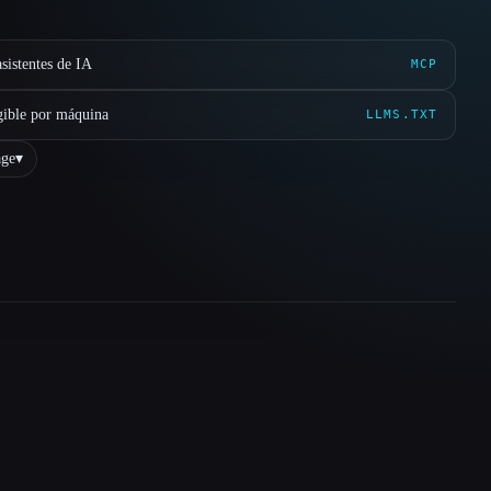
sistentes de IA
MCP
gible por máquina
LLMS.TXT
ge
▾