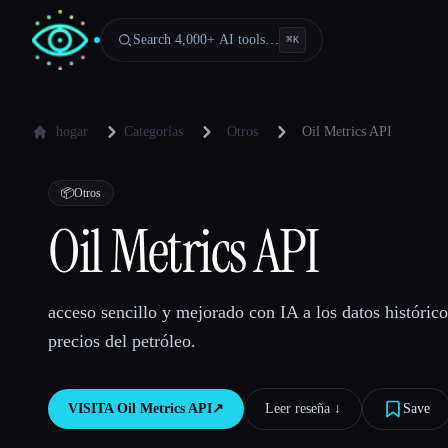
Search 4,000+ AI tools…
⌘
K
hogar
Categorías
Otros
Oil Metrics API
📦
Otros
Oil Metrics API
acceso sencillo y mejorado con IA a los datos histórico
precios del petróleo.
VISITA
Oil Metrics API
↗︎
Leer reseña ↓︎
Save