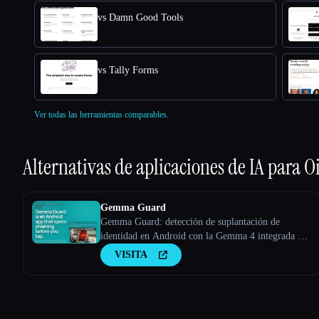
vs Damn Good Tools
vs Tally Forms
Ver todas las herramientas comparables.
Alternativas de aplicaciones de IA para
Oi
Gemma Guard
Gemma Guard: detección de suplantación de
identidad en Android con la Gemma 4 integrada en
el dispositivo
VISITA