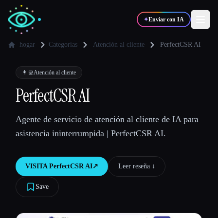
✦
Enviar con IA
hogar
Categorías
Atención al cliente
PerfectCSR AI
✍️
🎨
Escritores
Diseñadores
👨‍💻
Atención al cliente
PerfectCSR AI
💻
📈
Desarrolladores
Marketers
Agente de servicio de atención al cliente de IA para
asistencia ininterrumpida | PerfectCSR AI.
🎓
🎬
Estudiantes
Creadores
VISITA
PerfectCSR AI
↗︎
Leer reseña ↓︎
Save
Blog
Comparar herramientas