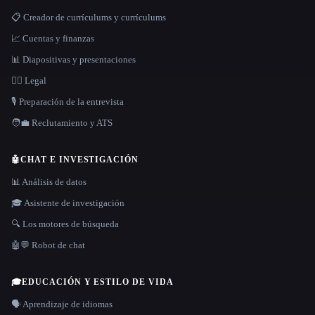
📋 Creador de currículums y currículums
📈 Cuentas y finanzas
📊 Diapositivas y presentaciones
👩‍⚖️ Legal
🎙️ Preparación de la entrevista
🧑‍💼 Reclutamiento y ATS
🤖
CHAT E INVESTIGACIÓN
📊 Análisis de datos
🎓 Asistente de investigación
🔍 Los motores de búsqueda
🤖💬 Robot de chat
🎓
EDUCACIÓN Y ESTILO DE VIDA
🗣️ Aprendizaje de idiomas