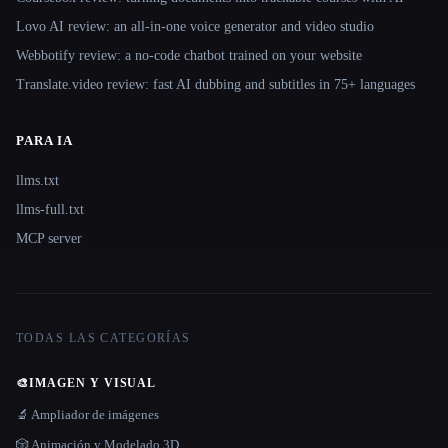
Lovo AI review: an all-in-one voice generator and video studio
Webbotify review: a no-code chatbot trained on your website
Translate.video review: fast AI dubbing and subtitles in 75+ languages
PARA IA
llms.txt
llms-full.txt
MCP server
TODAS LAS CATEGORÍAS
🎨
IMAGEN Y VISUAL
🔬 Ampliador de imágenes
🎲 Animación y Modelado 3D