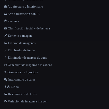
🏯 Arquitectura e Interiorismo
🌄 Arte e ilustración con IA
😎 avatares
📸 Clasificación facial y de belleza
🖌️ De texto a imagen
🖼️ Edición de imágenes
🪄 Eliminador de fondo
💧 Eliminador de marcas de agua
🪪 Generador de disparos a la cabeza
⚜️ Generador de logotipos
🎭 Intercambio de caras
👩‍🎤 Moda
🖼️ Restauración de fotos
🔁 Variación de imagen a imagen