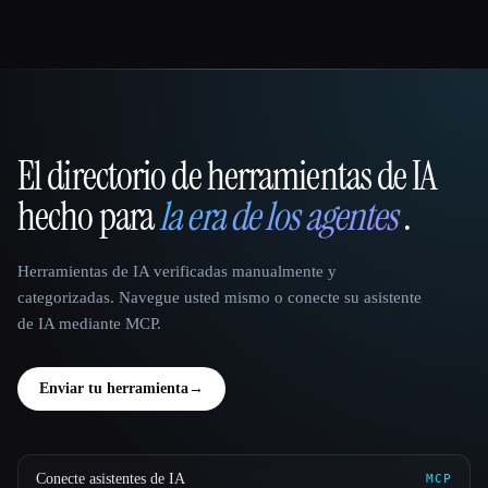
El directorio de herramientas de IA
That AI Collection
hecho para
la era de los agentes
.
Herramientas de IA verificadas manualmente y
categorizadas. Navegue usted mismo o conecte su asistente
de IA mediante MCP.
Enviar tu herramienta
→
Conecte asistentes de IA
MCP