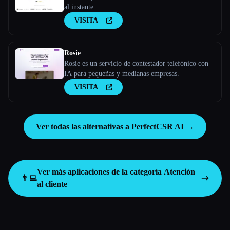
al instante.
VISITA
Rosie
Rosie es un servicio de contestador telefónico con
IA para pequeñas y medianas empresas.
VISITA
Ver todas las alternativas a PerfectCSR AI →
Ver más aplicaciones de la categoría
Atención
👨‍💻
al cliente