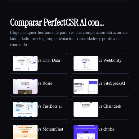
Comparar PerfectCSR AI con…
Elige cualquier herramienta para ver una comparación estructurada
lado a lado: precios, implementación, capacidades y política de
contenido.
vs Chat Data
vs Webbotify
vs Rosie
vs SiteSpeakAI
vs FastBots.ai
vs Chaindesk
vs MotionShot
vs chtrbx