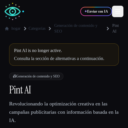
✦
Enviar con IA
Generación de contenido y
Pint
hogar
Categorías
SEO
AI
✍️
🎨
Escritores
Diseñadores
Pint AI is no longer active.
Consulta la sección de alternativas a continuación.
💻
📈
Desarrolladores
Marketers
📠
Generación de contenido y SEO
🎓
🎬
Estudiantes
Creadores
Pint AI
Revolucionando la optimización creativa en las
Blog
campañas publicitarias con información basada en la
IA.
Comparar herramientas