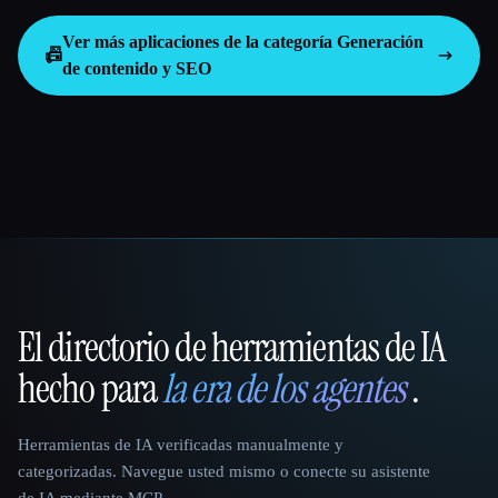
Ver más aplicaciones de la categoría
Generación
📠
de contenido y SEO
El directorio de herramientas de IA
That AI Collection
hecho para
la era de los agentes
.
Herramientas de IA verificadas manualmente y
categorizadas. Navegue usted mismo o conecte su asistente