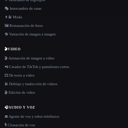
🎭 Intercambio de caras
👩‍🎤 Moda
🖼️ Restauración de fotos
🔁 Variación de imagen a imagen
🎬
VIDEO
🎬 Animación de imagen a vídeo
📲 Creador de TikTok y pantalones cortos
🎞️ De texto a vídeo
🎤 Doblaje y traducción de vídeos
🎬 Edición de vídeo
🎧
AUDIO Y VOZ
☎️ Agente de voz y robot telefónico
🎙️ Clonación de voz