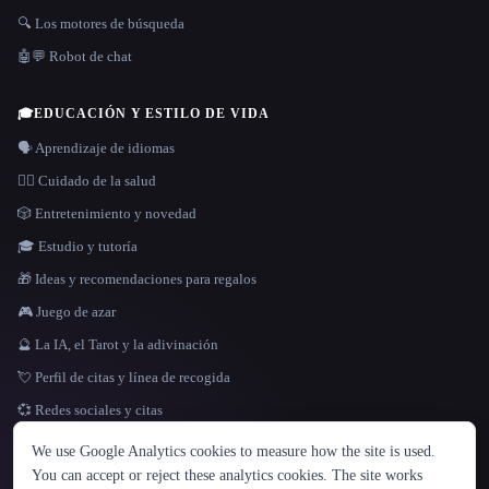
🔍 Los motores de búsqueda
🤖💬 Robot de chat
🎓
EDUCACIÓN Y ESTILO DE VIDA
🗣️ Aprendizaje de idiomas
👩‍⚕️ Cuidado de la salud
🎲 Entretenimiento y novedad
🎓 Estudio y tutoría
🎁 Ideas y recomendaciones para regalos
🎮 Juego de azar
🔮 La IA, el Tarot y la adivinación
💘 Perfil de citas y línea de recogida
💞 Redes sociales y citas
IDIOMA
We use Google Analytics cookies to measure how the site is used.
English
español
Français
Русский
简体中文
You can accept or reject these analytics cookies. The site works