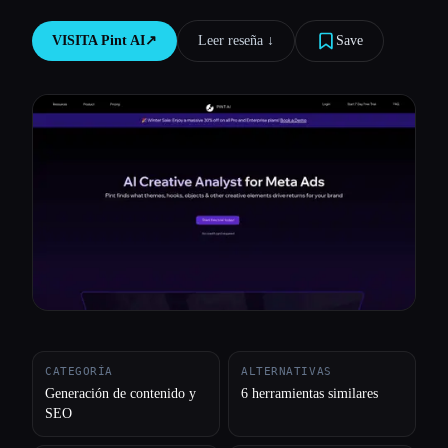
Todas las categorías
VISITA
Pint AI
↗︎
Leer reseña ↓︎
Save
Acerca de
CATEGORÍA
ALTERNATIVAS
Generación de contenido y
6 herramientas similares
SEO