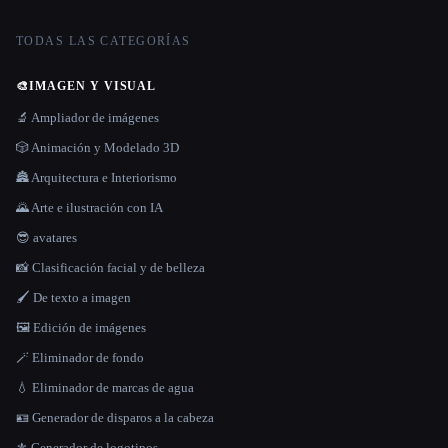
TODAS LAS CATEGORÍAS
🎨
IMAGEN Y VISUAL
🔬 Ampliador de imágenes
🎲 Animación y Modelado 3D
🏯 Arquitectura e Interiorismo
🌄 Arte e ilustración con IA
😎 avatares
📸 Clasificación facial y de belleza
🖌️ De texto a imagen
🖼️ Edición de imágenes
🪄 Eliminador de fondo
💧 Eliminador de marcas de agua
🪪 Generador de disparos a la cabeza
⚜️ Generador de logotipos