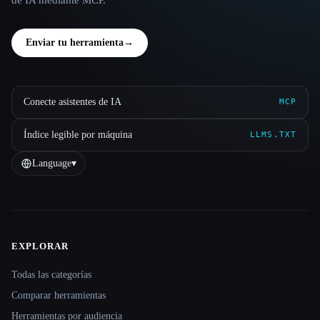
de IA mediante MCP.
Enviar tu herramienta
→
Conecte asistentes de IA
MCP
Índice legible por máquina
LLMS.TXT
Language
▾
EXPLORAR
Site navigation
Todas las categorías
Comparar herramientas
Herramientas por audiencia