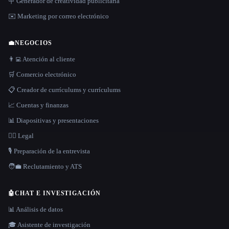
🪧 Generador de creatividad publicitaria
✉️ Marketing por correo electrónico
💼
NEGOCIOS
👨‍💻 Atención al cliente
🛒 Comercio electrónico
📋 Creador de currículums y currículums
📈 Cuentas y finanzas
📊 Diapositivas y presentaciones
👩‍⚖️ Legal
🎙️ Preparación de la entrevista
🧑‍💼 Reclutamiento y ATS
🤖
CHAT E INVESTIGACIÓN
📊 Análisis de datos
🎓 Asistente de investigación