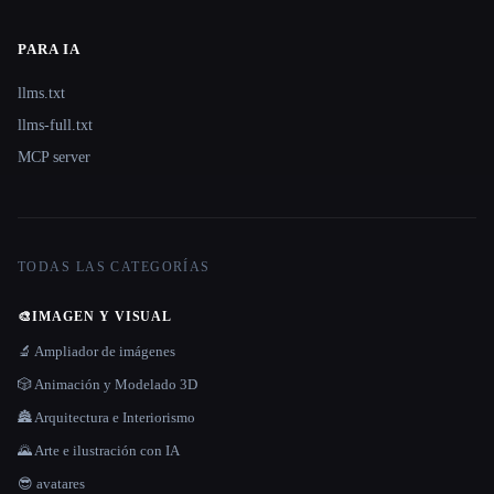
PARA IA
llms.txt
llms-full.txt
MCP server
TODAS LAS CATEGORÍAS
🎨
IMAGEN Y VISUAL
🔬 Ampliador de imágenes
🎲 Animación y Modelado 3D
🏯 Arquitectura e Interiorismo
🌄 Arte e ilustración con IA
😎 avatares