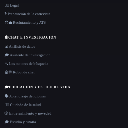
👩‍⚖️ Legal
🎙️ Preparación de la entrevista
🧑‍💼 Reclutamiento y ATS
🤖
CHAT E INVESTIGACIÓN
📊 Análisis de datos
🎓 Asistente de investigación
🔍 Los motores de búsqueda
🤖💬 Robot de chat
🎓
EDUCACIÓN Y ESTILO DE VIDA
🗣️ Aprendizaje de idiomas
👩‍⚕️ Cuidado de la salud
🎲 Entretenimiento y novedad
🎓 Estudio y tutoría