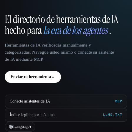
El directorio de herramientas de IA
That AI Collection
hecho para
la era de los agentes
.
Herramientas de IA verificadas manualmente y
categorizadas. Navegue usted mismo o conecte su asistente
de IA mediante MCP.
Enviar tu herramienta
→
Conecte asistentes de IA
MCP
Índice legible por máquina
LLMS.TXT
Language
▾