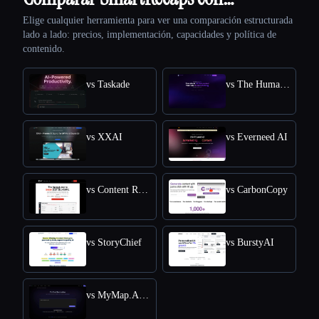
Elige cualquier herramienta para ver una comparación estructurada
lado a lado: precios, implementación, capacidades y política de
contenido.
vs Taskade
vs The Humanize Ai Pro
vs XXAI
vs Everneed AI
vs Content Raptor
vs CarbonCopy
vs StoryChief
vs BurstyAI
vs MyMap.AI YouTube Summarizer