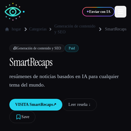
✦
Enviar con IA
Generación de contenido
hogar
Categorías
SmartRecaps
y SEO
✍️
🎨
Escritores
Diseñadores
📠
Generación de contenido y SEO
Paid
SmartRecaps
💻
📈
Desarrolladores
Marketers
resúmenes de noticias basados en IA para cualquier
🎓
🎬
Estudiantes
Creadores
tema del mundo.
VISITA
SmartRecaps
↗︎
Leer reseña ↓︎
Blog
Save
Comparar herramientas