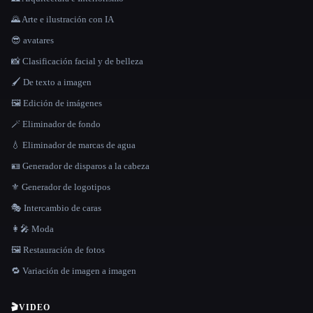
🌄 Arte e ilustración con IA
😎 avatares
📸 Clasificación facial y de belleza
🖌️ De texto a imagen
🖼️ Edición de imágenes
🪄 Eliminador de fondo
💧 Eliminador de marcas de agua
🪪 Generador de disparos a la cabeza
⚜️ Generador de logotipos
🎭 Intercambio de caras
👩‍🎤 Moda
🖼️ Restauración de fotos
🔁 Variación de imagen a imagen
🎬
VIDEO