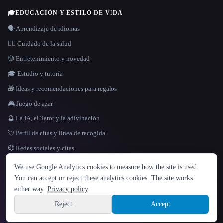
🎓
EDUCACIÓN Y ESTILO DE VIDA
🗣️ Aprendizaje de idiomas
👩‍⚕️ Cuidado de la salud
🎲 Entretenimiento y novedad
🎓 Estudio y tutoría
🎁 Ideas y recomendaciones para regalos
🎮 Juego de azar
🔮 La IA, el Tarot y la adivinación
💘 Perfil de citas y línea de recogida
💞 Redes sociales y citas
IDIOMA
We use Google Analytics cookies to measure how the site is used.
English
español
Français
Русский
简体中文
You can accept or reject these analytics cookies. The site works
Hindi
either way.
Privacy policy
.
© 2026 That AI Collection. Todos los derechos reservados.
·
Términos de servicios
·
Site information
política de privacidad
·
·
Built with Metatron ★
Reject
Accept
build de3d624c
Sign up