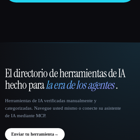
El directorio de herramientas de IA
That AI Collection
hecho para
la era de los agentes
.
Herramientas de IA verificadas manualmente y
categorizadas. Navegue usted mismo o conecte su asistente
de IA mediante MCP.
Enviar tu herramienta
→