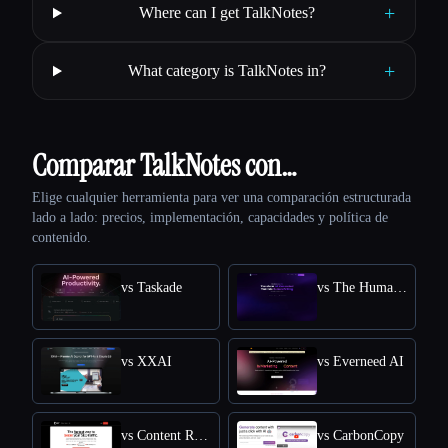
+
Where can I get TalkNotes?
+
What category is TalkNotes in?
Comparar TalkNotes con…
Elige cualquier herramienta para ver una comparación estructurada
lado a lado: precios, implementación, capacidades y política de
contenido.
vs Taskade
vs The Humanize Ai Pro
vs XXAI
vs Everneed AI
vs Content Raptor
vs CarbonCopy