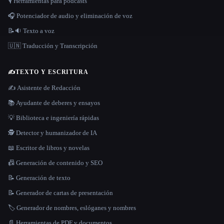
🎙️ Herramientas para podcasts
🎧 Potenciador de audio y eliminación de voz
📝🔉 Texto a voz
🇺🇳 Traducción y Transcripción
✍️
TEXTO Y ESCRITURA
✍️ Asistente de Redacción
📚 Ayudante de deberes y ensayos
💡 Biblioteca e ingeniería rápidas
🕵️ Detector y humanizador de IA
📖 Escritor de libros y novelas
📠 Generación de contenido y SEO
📝 Generación de texto
📝 Generador de cartas de presentación
🏷️ Generador de nombres, eslóganes y nombres
📄 Herramientas de PDF y documentos