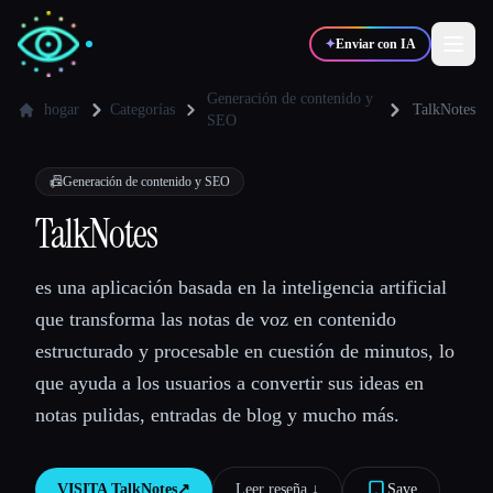
✦
Enviar con IA
Generación de contenido y
hogar
Categorías
TalkNotes
SEO
✍️
🎨
Escritores
Diseñadores
📠
Generación de contenido y SEO
TalkNotes
💻
📈
Desarrolladores
Marketers
es una aplicación basada en la inteligencia artificial
🎓
🎬
Estudiantes
Creadores
que transforma las notas de voz en contenido
estructurado y procesable en cuestión de minutos, lo
que ayuda a los usuarios a convertir sus ideas en
notas pulidas, entradas de blog y mucho más.
Blog
Comparar herramientas
VISITA
TalkNotes
↗︎
Leer reseña ↓︎
Save