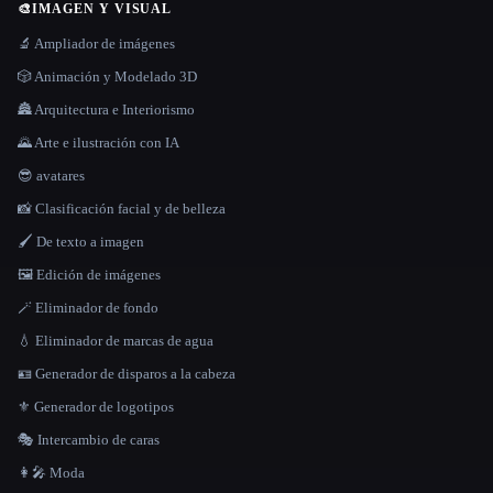
🎨
IMAGEN Y VISUAL
🔬 Ampliador de imágenes
🎲 Animación y Modelado 3D
🏯 Arquitectura e Interiorismo
🌄 Arte e ilustración con IA
😎 avatares
📸 Clasificación facial y de belleza
🖌️ De texto a imagen
🖼️ Edición de imágenes
🪄 Eliminador de fondo
💧 Eliminador de marcas de agua
🪪 Generador de disparos a la cabeza
⚜️ Generador de logotipos
🎭 Intercambio de caras
👩‍🎤 Moda