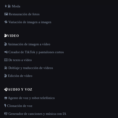
👩‍🎤 Moda
🖼️ Restauración de fotos
🔁 Variación de imagen a imagen
🎬
VIDEO
🎬 Animación de imagen a vídeo
📲 Creador de TikTok y pantalones cortos
🎞️ De texto a vídeo
🎤 Doblaje y traducción de vídeos
🎬 Edición de vídeo
🎧
AUDIO Y VOZ
☎️ Agente de voz y robot telefónico
🎙️ Clonación de voz
🎼 Generador de canciones y música con IA