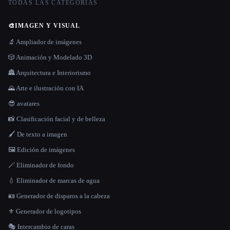
TODAS LAS CATEGORÍAS
🎨
IMAGEN Y VISUAL
🔬 Ampliador de imágenes
🎲 Animación y Modelado 3D
🏯 Arquitectura e Interiorismo
🌄 Arte e ilustración con IA
😎 avatares
📸 Clasificación facial y de belleza
🖌️ De texto a imagen
🖼️ Edición de imágenes
🪄 Eliminador de fondo
💧 Eliminador de marcas de agua
🪪 Generador de disparos a la cabeza
⚜️ Generador de logotipos
🎭 Intercambio de caras