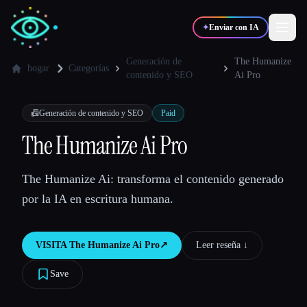
✦
Enviar con IA
Generación de
The Humanize
hogar
Categorías
contenido y SEO
Ai Pro
✍️
🎨
Escritores
Diseñadores
📠
Generación de contenido y SEO
Paid
The Humanize Ai Pro
💻
📈
Desarrolladores
Marketers
The Humanize Ai: transforma el contenido generado
🎓
🎬
Estudiantes
Creadores
por la IA en escritura humana.
VISITA
The Humanize Ai Pro
↗︎
Leer reseña ↓︎
Blog
Save
Comparar herramientas