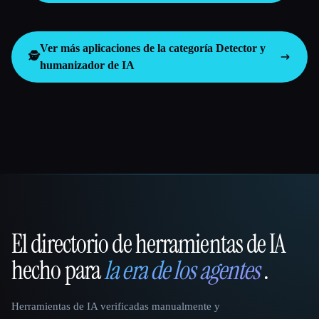
Ver más aplicaciones de la categoría
Detector y
🕵️
humanizador de IA
El directorio de herramientas de IA
That AI Collection
hecho para
la era de los agentes
.
Herramientas de IA verificadas manualmente y