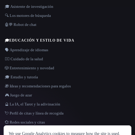
🎓 Asistente de investigación
🔍 Los motores de búsqueda
🤖💬 Robot de chat
🎓
EDUCACIÓN Y ESTILO DE VIDA
🗣️ Aprendizaje de idiomas
👩‍⚕️ Cuidado de la salud
🎲 Entretenimiento y novedad
🎓 Estudio y tutoría
🎁 Ideas y recomendaciones para regalos
🎮 Juego de azar
🔮 La IA, el Tarot y la adivinación
💘 Perfil de citas y línea de recogida
💞 Redes sociales y citas
IDIOMA
We use Google Analytics cookies to measure how the site is used.
English
español
Français
Русский
简体中文