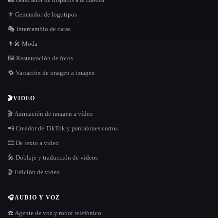
⚜️ Generador de logotipos
🎭 Intercambio de caras
👩‍🎤 Moda
🖼️ Restauración de fotos
🔁 Variación de imagen a imagen
🎬
VIDEO
🎬 Animación de imagen a vídeo
📲 Creador de TikTok y pantalones cortos
🎞️ De texto a vídeo
🎤 Doblaje y traducción de vídeos
🎬 Edición de vídeo
🎧
AUDIO Y VOZ
☎️ Agente de voz y robot telefónico