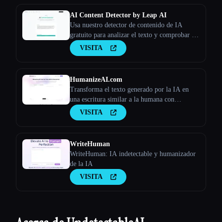
AI Content Detector by Leap AI
Usa nuestro detector de contenido de IA
gratuito para analizar el texto y comprobar si
lo ha generado la IA o no. Herramienta AI
VISITA
Checker, 100% gratis para siempre.
HumanizeAI.com
Transforma el texto generado por la IA en
una escritura similar a la humana con
Humanize AI
VISITA
WriteHuman
WriteHuman: IA indetectable y humanizador
de la IA
VISITA