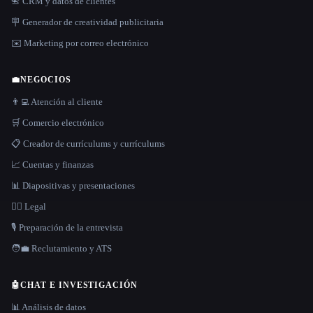
📇 CRM y datos de clientes
🪧 Generador de creatividad publicitaria
✉️ Marketing por correo electrónico
💼
NEGOCIOS
👨‍💻 Atención al cliente
🛒 Comercio electrónico
📋 Creador de currículums y currículums
📈 Cuentas y finanzas
📊 Diapositivas y presentaciones
👩‍⚖️ Legal
🎙️ Preparación de la entrevista
🧑‍💼 Reclutamiento y ATS
🤖
CHAT E INVESTIGACIÓN
📊 Análisis de datos