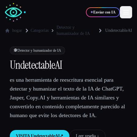
✦
Enviar con IA
Detector y
hogar
Categorías
UndetectableAI
humanizador de IA
✍️
🎨
Escritores
Diseñadores
🕵️
Detector y humanizador de IA
UndetectableAI
💻
📈
Desarrolladores
Marketers
es una herramienta de reescritura esencial para
🎓
🎬
Estudiantes
Creadores
detectar y humanizar el texto de la IA de ChatGPT,
Jasper, Copy.AI y herramientas de IA similares y
convertirlo en contenido completamente parecido al
humano que evite los detectores de IA.
Blog
Comparar herramientas
VISITA
UndetectableAI
↗︎
Leer reseña ↓︎