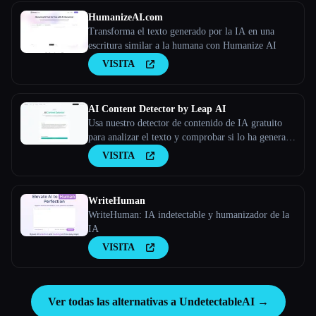
HumanizeAI.com
Transforma el texto generado por la IA en una
escritura similar a la humana con Humanize AI
VISITA
AI Content Detector by Leap AI
Usa nuestro detector de contenido de IA gratuito
para analizar el texto y comprobar si lo ha generado
la IA o no. Herramienta AI Checker, 100% gratis
VISITA
para siempre.
WriteHuman
WriteHuman: IA indetectable y humanizador de la
IA
VISITA
Ver todas las alternativas a UndetectableAI →