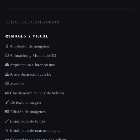
TODAS LAS CATEGORÍAS
🎨
IMAGEN Y VISUAL
🔬 Ampliador de imágenes
🎲 Animación y Modelado 3D
🏯 Arquitectura e Interiorismo
🌄 Arte e ilustración con IA
😎 avatares
📸 Clasificación facial y de belleza
🖌️ De texto a imagen
🖼️ Edición de imágenes
🪄 Eliminador de fondo
💧 Eliminador de marcas de agua
🪪 Generador de disparos a la cabeza