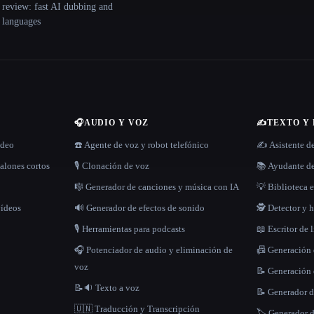
 review: fast AI dubbing and
+ languages
🎧
AUDIO Y VOZ
✍️
TEXTO Y
ídeo
☎️ Agente de voz y robot telefónico
✍️ Asistente d
alones cortos
🎙️ Clonación de voz
📚 Ayudante de
🎼 Generador de canciones y música con IA
💡 Biblioteca e
vídeos
🔊 Generador de efectos de sonido
🕵️ Detector y
🎙️ Herramientas para podcasts
📖 Escritor de 
🎧 Potenciador de audio y eliminación de
📠 Generación
voz
📝 Generación 
📝🔉 Texto a voz
📝 Generador d
🇺🇳 Traducción y Transcripción
🏷️ Generador 