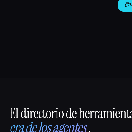
📠
V
El directorio de herramient
That AI Collection
era de los agentes
.