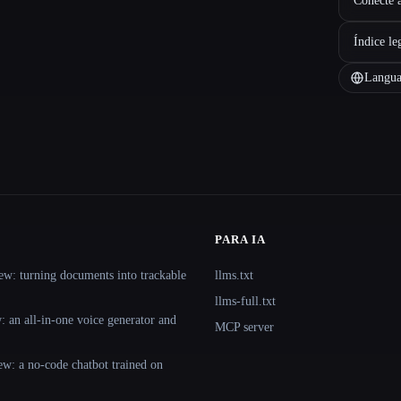
Conecte a
Índice le
Langua
PARA IA
ew: turning documents into trackable
llms.txt
llms-full.txt
 an all-in-one voice generator and
MCP server
ew: a no-code chatbot trained on