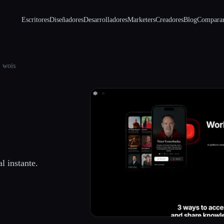
Escritores
Diseñadores
Desarrolladores
Marketers
Creadores
Blog
Compara
wois
l instante.