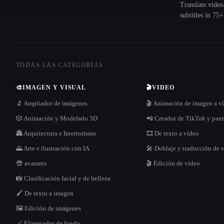
Translate.video
subtitles in 75
TODAS LAS CATEGORÍAS
🎨
IMAGEN Y VISUAL
🎬
VIDEO
🔬 Ampliador de imágenes
🎬 Animación de imagen a v
🎲 Animación y Modelado 3D
📲 Creador de TikTok y pant
🏯 Arquitectura e Interiorismo
🎞️ De texto a vídeo
🌄 Arte e ilustración con IA
🎤 Doblaje y traducción de 
😎 avatares
🎬 Edición de vídeo
📸 Clasificación facial y de belleza
🖌️ De texto a imagen
🖼️ Edición de imágenes
🪄 Eliminador de fondo