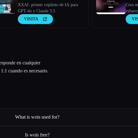
XXAI: primer copiloto de IA para
Crea m
GPT-4o y Claude 3.5
esfuerz
VISITA
VI
responde en cualquier
 1:1 cuando es necesario.
What is wois used for?
Is wois free?