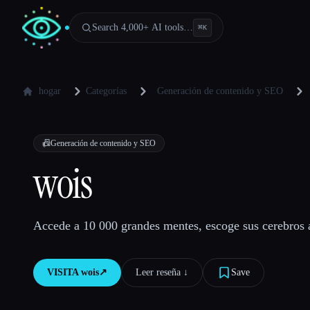
Search 4,000+ AI tools…
⌘
K
hogar
Categorías
Generación de contenido y SEO
📠
Generación de contenido y SEO
wois
Accede a 10 000 grandes mentes, escoge sus cerebros a
VISITA
wois
↗︎
Leer reseña ↓︎
Save