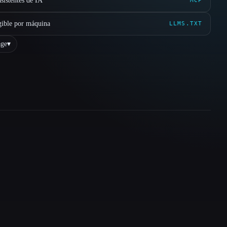
sistentes de IA
MCP
gible por máquina
LLMS.TXT
ge
▾