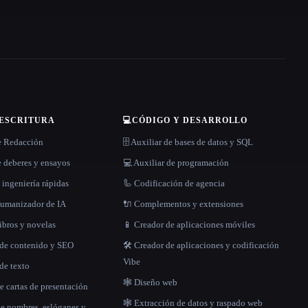
 ESCRITURA
💻
CÓDIGO Y DESARROLLO
e Redacción
🗄️ Auxiliar de bases de datos y SQL
 deberes y ensayos
💻 Auxiliar de programación
 ingeniería rápidas
🦾 Codificación de agencia
 humanizador de IA
🔌 Complementos y extensiones
libros y novelas
📱 Creador de aplicaciones móviles
 de contenido y SEO
🛠️ Creador de aplicaciones y codificación
Vibe
de texto
🕸 Diseño web
e cartas de presentación
🕸️ Extracción de datos y raspado web
de nombres, eslóganes y