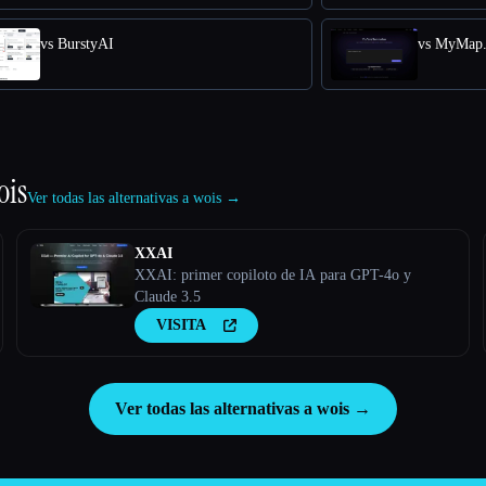
vs BurstyAI
vs MyMap.
ois
Ver todas las alternativas a wois →
XXAI
XXAI: primer copiloto de IA para GPT-4o y
Claude 3.5
VISITA
Ver todas las alternativas a wois →