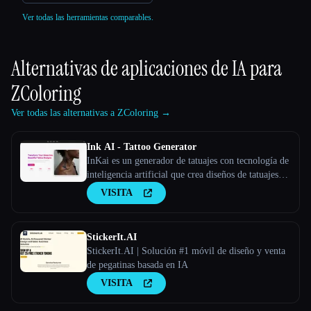
Ver todas las herramientas comparables.
Alternativas de aplicaciones de IA para
ZColoring
Ver todas las alternativas a ZColoring →
Ink AI - Tattoo Generator
InKai es un generador de tatuajes con tecnología de
inteligencia artificial que crea diseños de tatuajes
personalizados en función de los comentarios de los
VISITA
usuarios.
StickerIt.AI
StickerIt.AI | Solución #1 móvil de diseño y venta
de pegatinas basada en IA
VISITA