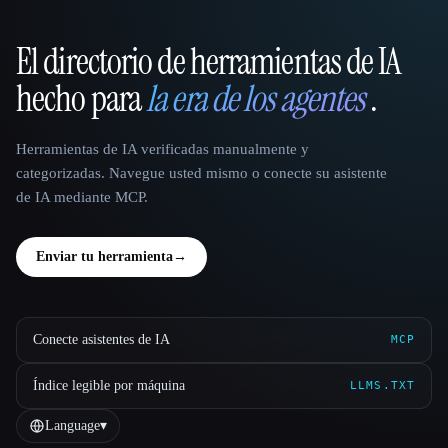
El directorio de herramientas de IA
That AI Collection
hecho para
la era de los agentes
.
Herramientas de IA verificadas manualmente y
categorizadas. Navegue usted mismo o conecte su asistente
de IA mediante MCP.
Enviar tu herramienta
→
Conecte asistentes de IA
MCP
Índice legible por máquina
LLMS.TXT
Language
▾