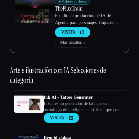
★
Mejores opciones
TheFluxTrain
Estudio de producción de IA de
Agentic para personajes, flujos de
trabajo y vídeos coherentes
VISITA
Más detalles
→
Arte e ilustración con IA
Selecciones de
categoría
Ink AI - Tattoo Generator
InKai es un generador de tatuajes con
tecnología de inteligencia artificial que crea
diseños de tatuajes personalizados en función
VISITA
de los comentarios de los usuarios.
Republiclabs.ai