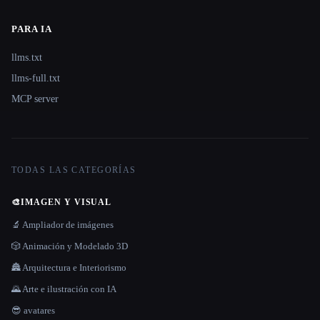
PARA IA
llms.txt
llms-full.txt
MCP server
TODAS LAS CATEGORÍAS
🎨
IMAGEN Y VISUAL
🔬 Ampliador de imágenes
🎲 Animación y Modelado 3D
🏯 Arquitectura e Interiorismo
🌄 Arte e ilustración con IA
😎 avatares