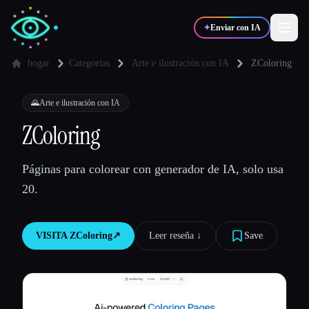
✦
Enviar con IA
hogar
Categorías
Arte e ilustración con IA
ZColoring
✍️
🎨
Escritores
Diseñadores
🌄
Arte e ilustración con IA
ZColoring
💻
📈
Desarrolladores
Marketers
Páginas para colorear con generador de IA, solo usa
20.
🎓
🎬
Estudiantes
Creadores
VISITA
ZColoring
↗︎
Leer reseña ↓︎
Save
Blog
Comparar herramientas