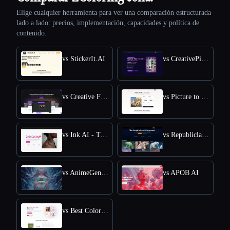
Elige cualquier herramienta para ver una comparación estructurada
lado a lado: precios, implementación, capacidades y política de
contenido.
vs StickerIt.AI
vs CreativePixel
vs Creative Fabrica
vs Picture to Drawing
vs Ink AI - Tattoo Generator
vs Republiclabs.ai
vs AnimeGenius
vs APOB AI
vs Best Coloring Pages AI