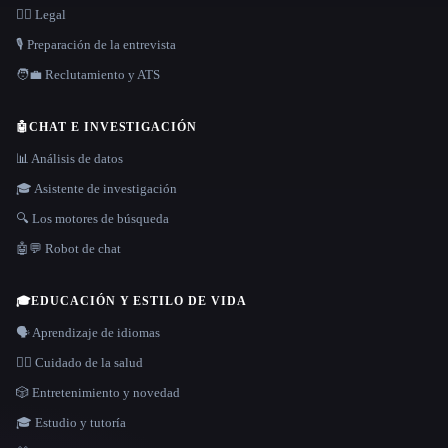
👩‍⚖️ Legal
🎙️ Preparación de la entrevista
🧑‍💼 Reclutamiento y ATS
🤖
CHAT E INVESTIGACIÓN
📊 Análisis de datos
🎓 Asistente de investigación
🔍 Los motores de búsqueda
🤖💬 Robot de chat
🎓
EDUCACIÓN Y ESTILO DE VIDA
🗣️ Aprendizaje de idiomas
👩‍⚕️ Cuidado de la salud
🎲 Entretenimiento y novedad
🎓 Estudio y tutoría