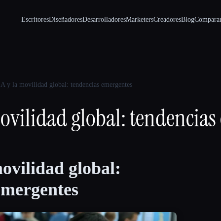
Escritores
Diseñadores
Desarrolladores
Marketers
Creadores
Blog
Compara
IA y la movilidad global: tendencias emergentes
movilidad global: tendencia
ovilidad global:
emergentes