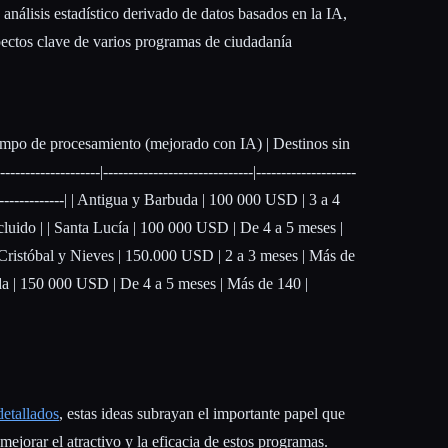
análisis estadístico derivado de datos basados en la IA,
pectos clave de varios programas de ciudadanía
iempo de procesamiento (mejorado con IA) | Destinos sin
-----------------|------------------------------|--------------------
------------------| | Antigua y Barbuda | 100 000 USD | 3 a 4
luido | | Santa Lucía | 100 000 USD | De 4 a 5 meses |
 Cristóbal y Nieves | 150.000 USD | 2 a 3 meses | Más de
ada | 150 000 USD | De 4 a 5 meses | Más de 140 |
detallados
, estas ideas subrayan el importante papel que
ejorar el atractivo y la eficacia de estos programas.