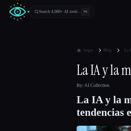
Search 4,000+ AI tools…
⌘
K
hogar
Blog
La 
La IA y la 
By: AI Collection
La IA y la m
tendencias 