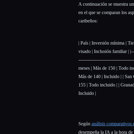
A continuación se muestra un 
en el que se comparan los as
caribeños:
| País | Inversión mínima | T
visado | Inclusión familiar | |-----
--------------------------------
meses | Más de 150 | Todo inc
Más de 140 | Incluido | | San
155 | Todo incluido | | Gran
Incluido |
Según
análisis comparativos 
desempeña la IA a la hora de m