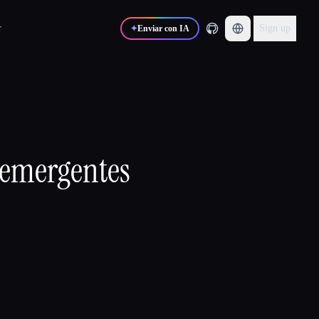
r
Sign up
✦
Enviar con IA
s emergentes