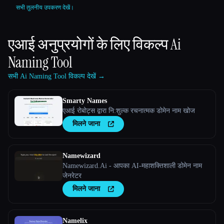
सभी तुलनीय उपकरण देखें।
एआई अनुप्रयोगों के लिए विकल्प
Ai
Naming Tool
सभी Ai Naming Tool विकल्प देखें →
Smarty Names
एआई रोबोट्स द्वारा नि:शुल्क रचनात्मक डोमेन नाम खोज
मिलने जाना
Namewizard
Namewizard.Ai - आपका AI-महाशक्तिशाली डोमेन नाम
जेनरेटर
मिलने जाना
Namelix