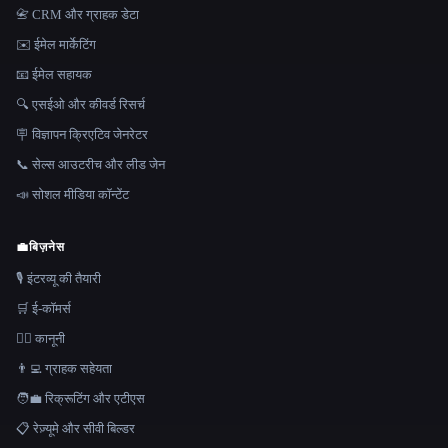
📇 CRM और ग्राहक डेटा
✉️ ईमेल मार्केटिंग
📧 ईमेल सहायक
🔍 एसईओ और कीवर्ड रिसर्च
🪧 विज्ञापन क्रिएटिव जेनरेटर
📞 सेल्स आउटरीच और लीड जेन
📣 सोशल मीडिया कॉन्टेंट
💼
बिज़नेस
🎙️ इंटरव्यू की तैयारी
🛒 ई-कॉमर्स
👩‍⚖️ कानूनी
👨‍💻 ग्राहक सहेयता
🧑‍💼 रिक्रूटिंग और एटीएस
📋 रेज़्यूमे और सीवी बिल्डर