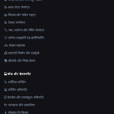
📝 कवर लेटर जेनरेटर
📖 किताब और नावेल राइटर
📝 टेक्स्ट जनरेशन
🏷️ नाम, स्लोगन और नेमिंग जेनरेटर
💡 प्रॉम्प्ट लाइब्रेरी एंड इंजीनियरिंग
✍️ लेखन सहायक
📠 सामग्री निर्माण और एसईओ
📚 होमवर्क और निबंध हेल्पर
💻
कोड और डेवलपमेंट
🦾 एजेंटिक कोडिंग
💻 कोडिंग असिस्टेंट
🗄️ डेटाबेस और एसक्यूएल असिस्टेंट
🔌 प्लगइन्स और एक्सटेंशन
📱 मोबाइल ऐप बिल्डर