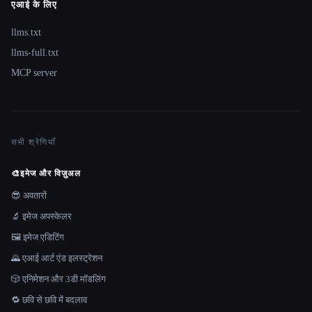
एआई के लिए
llms.txt
llms-full.txt
MCP server
सभी श्रेणियाँ
🎨
इमेज और विज़ुअल
😎 अवतारों
🔬 इमेज अपस्केलर
🖼️ इमेज एडिटिंग
🌄 एआई आर्ट एंड इलस्ट्रेशन
🎲 एनिमेशन और 3डी मॉडलिंग
🔁 छवि से छवि में बदलाव