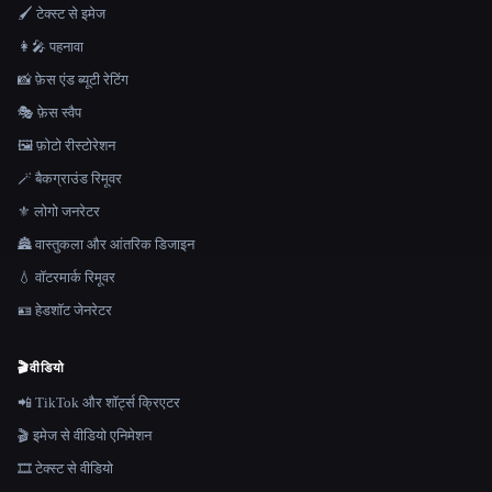
🖌️ टेक्स्ट से इमेज
👩‍🎤 पहनावा
📸 फ़ेस एंड ब्यूटी रेटिंग
🎭 फ़ेस स्वैप
🖼️ फ़ोटो रीस्टोरेशन
🪄 बैकग्राउंड रिमूवर
⚜️ लोगो जनरेटर
🏯 वास्तुकला और आंतरिक डिजाइन
💧 वॉटरमार्क रिमूवर
🪪 हेडशॉट जेनरेटर
🎬
वीडियो
📲 TikTok और शॉर्ट्स क्रिएटर
🎬 इमेज से वीडियो एनिमेशन
🎞️ टेक्स्ट से वीडियो