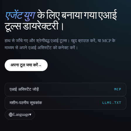
एजेंट युग
के लिए बनाया गया एआई
That AI Collection
टूल्स डायरेक्टरी।
हाथ से जाँचे गए और श्रेणीबद्ध एआई टूल्स। खुद ब्राउज़ करें, या MCP के
माध्यम से अपने एआई असिस्टेंट को कनेक्ट करें।
अपना टूल जमा करें
→
एआई असिस्टेंट जोड़ें
MCP
मशीन-पठनीय सूचकांक
LLMS.TXT
Language
▾