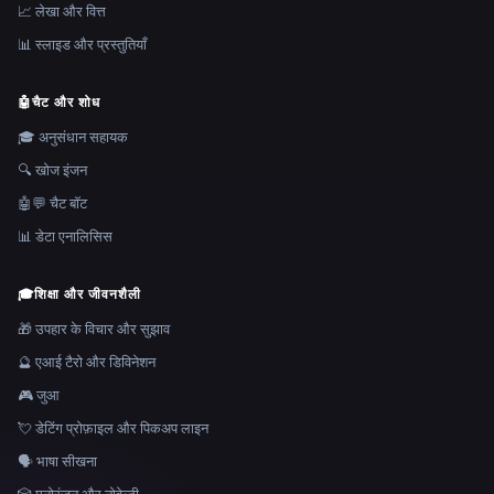
📈 लेखा और वित्त
📊 स्लाइड और प्रस्तुतियाँ
🤖
चैट और शोध
🎓 अनुसंधान सहायक
🔍 खोज इंजन
🤖💬 चैट बॉट
📊 डेटा एनालिसिस
🎓
शिक्षा और जीवनशैली
🎁 उपहार के विचार और सुझाव
🔮 एआई टैरो और डिविनेशन
🎮 जुआ
💘 डेटिंग प्रोफ़ाइल और पिकअप लाइन
🗣️ भाषा सीखना