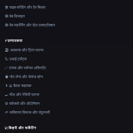
🛠️ वाइब कोडिंग और ऐप बिल्डर
🕸 वेब डिजाइन
🕸️ वेब स्क्रैपिंग और डेटा एक्सट्रैक्शन
⚡
उत्पादकता
🏖 अवकाश और ट्रिप प्लानर
🦾 एआई एजेंट्स
✅ टास्क और पर्सनल असिस्टेंट
🧠 नोट लेना और सेकंड ब्रेन
👨‍💻 बैठक सहायक
🍳 मील और रेसिपी प्लानर
⚙️ वर्कफ़्लो और ऑटोमेशन
🌱 व्यक्तिगत विकास और तंदुरुस्ती
📈
बिक्री और मार्केटिंग