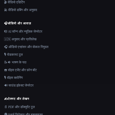
🎬 वीडियो एडिटिंग
🎤 वीडियो डबिंग और अनुवाद
🎧
ऑडियो और आवाज़
🎼 AI सॉन्ग और म्यूज़िक जेनरेटर
🇺🇳 अनुवाद और प्रतिलेख
🎧 ऑडियो एन्हांसर और वोकल रिमूवल
🎙️ पोडकास्ट टूल
📝🔉 भाषण के पाठ
☎️ वॉइस एजेंट और फ़ोन बॉट
🎙️ वॉइस क्लोनिंग
🔊 साउंड इफ़ेक्ट जेनरेटर
✍️
टेक्स्ट और लेखन
📄 PDF और डॉक्यूमेंट टूल
🕵️ एआई डिटेक्टर और ह्यूमनाइज़र