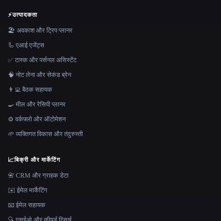
⚡
उत्पादकता
🏖 अवकाश और ट्रिप प्लानर
🦾 एआई एजेंट्स
✅ टास्क और पर्सनल असिस्टेंट
🧠 नोट लेना और सेकंड ब्रेन
👨‍💻 बैठक सहायक
🍳 मील और रेसिपी प्लानर
⚙️ वर्कफ़्लो और ऑटोमेशन
🌱 व्यक्तिगत विकास और तंदुरुस्ती
📈
बिक्री और मार्केटिंग
📇 CRM और ग्राहक डेटा
✉️ ईमेल मार्केटिंग
📧 ईमेल सहायक
🔍 एसईओ और कीवर्ड रिसर्च