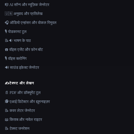
🎼 AI सॉन्ग और म्यूज़िक जेनरेटर
🇺🇳 अनुवाद और प्रतिलेख
🎧 ऑडियो एन्हांसर और वोकल रिमूवल
🎙️ पोडकास्ट टूल
📝🔉 भाषण के पाठ
☎️ वॉइस एजेंट और फ़ोन बॉट
🎙️ वॉइस क्लोनिंग
🔊 साउंड इफ़ेक्ट जेनरेटर
✍️
टेक्स्ट और लेखन
📄 PDF और डॉक्यूमेंट टूल
🕵️ एआई डिटेक्टर और ह्यूमनाइज़र
📝 कवर लेटर जेनरेटर
📖 किताब और नावेल राइटर
📝 टेक्स्ट जनरेशन