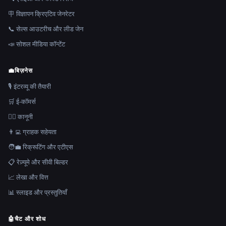
🪧 विज्ञापन क्रिएटिव जेनरेटर
📞 सेल्स आउटरीच और लीड जेन
📣 सोशल मीडिया कॉन्टेंट
💼
बिज़नेस
🎙️ इंटरव्यू की तैयारी
🛒 ई-कॉमर्स
👩‍⚖️ कानूनी
👨‍💻 ग्राहक सहेयता
🧑‍💼 रिक्रूटिंग और एटीएस
📋 रेज़्यूमे और सीवी बिल्डर
📈 लेखा और वित्त
📊 स्लाइड और प्रस्तुतियाँ
🤖
चैट और शोध