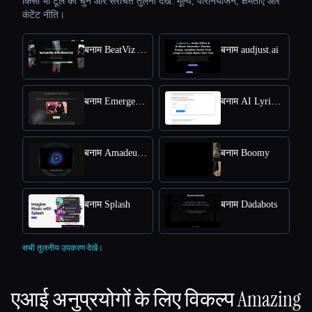
किसी भी टूल को चुनें और संरचित तुलना देखें: मूल्य, परिनियोजन, क्षमताएँ और
कंटेंट नीति।
बनाम BeatViz Ai Music Video Generator
बनाम audjust.ai
बनाम Emergent Drums
बनाम AI Lyrics Generator
बनाम Amadeus Code
बनाम Boomy
बनाम Splash
बनाम Dadabots
सभी तुलनीय उपकरण देखें।
एआई अनुप्रयोगों के लिए विकल्प
Amazing