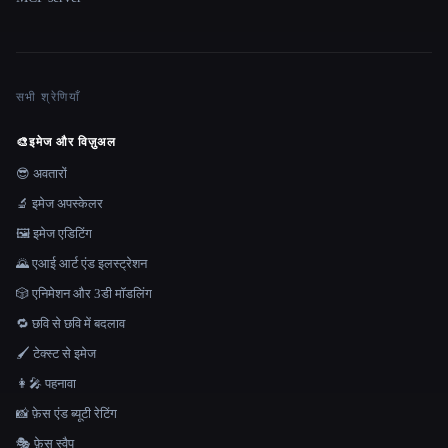
सभी श्रेणियाँ
🎨
इमेज और विज़ुअल
😎 अवतारों
🔬 इमेज अपस्केलर
🖼️ इमेज एडिटिंग
🌄 एआई आर्ट एंड इलस्ट्रेशन
🎲 एनिमेशन और 3डी मॉडलिंग
🔁 छवि से छवि में बदलाव
🖌️ टेक्स्ट से इमेज
👩‍🎤 पहनावा
📸 फ़ेस एंड ब्यूटी रेटिंग
🎭 फ़ेस स्वैप