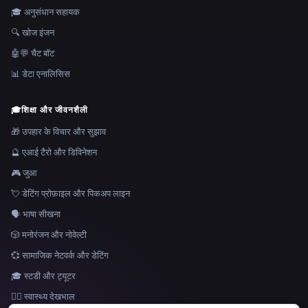
🎓 अनुसंधान सहायक
🔍 खोज इंजन
🤖💬 चैट बॉट
📊 डेटा एनालिसिस
🎓
शिक्षा और जीवनशैली
🎁 उपहार के विचार और सुझाव
🔮 एआई टैरो और डिविनेशन
🎮 जुआ
💘 डेटिंग प्रोफ़ाइल और पिकअप लाइन
🗣️ भाषा सीखना
🎲 मनोरंजन और नोवेल्टी
💞 सामाजिक नेटवर्क और डेटिंग
🎓 स्टडी और ट्यूटर
👩‍⚕️ स्वास्थ्य देखभाल
भाषा