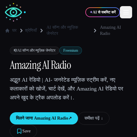
✦
AI से सबमिट करें
AI सॉन्ग और म्यूज़िक
Amazing AI
घर
श्रेणियाँ
जेनरेटर
Radio
✍️
🎨
लेखक
डिज़ाइनर
🎼
AI सॉन्ग और म्यूज़िक जेनरेटर
Freemium
Amazing AI Radio
💻
📈
डेवलपर्स
मार्केटर्स
अद्भुत AI रेडियो | AI- जनरेटेड म्यूज़िक स्ट्रीम करें, नए
🎓
🎬
विद्यार्थी
क्रिएटर्स
कलाकारों को खोजें, चार्ट देखें, और Amazing AI रेडियो पर
अपने खुद के ट्रैक अपलोड करें।.
मिलने जाना
Amazing AI Radio
↗︎
समीक्षा पढ़ें ↓︎
ब्लॉग
Save
टूल्स की तुलना करें