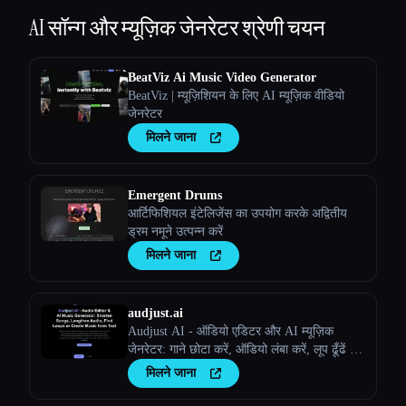
Esc
AI सॉन्ग और म्यूज़िक जेनरेटर
श्रेणी चयन
BeatViz Ai Music Video Generator
BeatViz | म्यूज़िशियन के लिए AI म्यूज़िक वीडियो
जेनरेटर
मिलने जाना
Emergent Drums
आर्टिफिशियल इंटेलिजेंस का उपयोग करके अद्वितीय
ड्रम नमूने उत्पन्न करें
मिलने जाना
audjust.ai
Audjust AI - ऑडियो एडिटर और AI म्यूज़िक
जेनरेटर: गाने छोटा करें, ऑडियो लंबा करें, लूप ढूँढें या
टेक्स्ट से म्यूज़िक बनाएँ
मिलने जाना