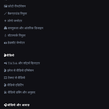
🖼️ फ़ोटो रीस्टोरेशन
🪄 बैकग्राउंड रिमूवर
⚜️ लोगो जनरेटर
🏯 वास्तुकला और आंतरिक डिजाइन
💧 वॉटरमार्क रिमूवर
🪪 हेडशॉट जेनरेटर
🎬
वीडियो
📲 TikTok और शॉर्ट्स क्रिएटर
🎬 इमेज से वीडियो एनिमेशन
🎞️ टेक्स्ट से वीडियो
🎬 वीडियो एडिटिंग
🎤 वीडियो डबिंग और अनुवाद
🎧
ऑडियो और आवाज़