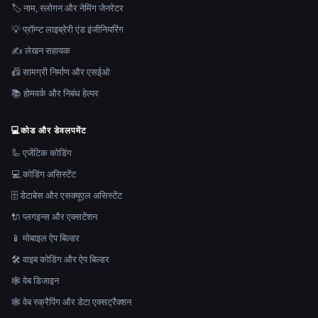
🏷️ नाम, स्लोगन और नेमिंग जेनरेटर
💡 प्रॉम्प्ट लाइब्रेरी एंड इंजीनियरिंग
✍️ लेखन सहायक
📠 सामग्री निर्माण और एसईओ
📚 होमवर्क और निबंध हेल्पर
💻
कोड और डेवलपमेंट
🦾 एजेंटिक कोडिंग
💻 कोडिंग असिस्टेंट
🗄️ डेटाबेस और एसक्यूएल असिस्टेंट
🔌 प्लगइन्स और एक्सटेंशन
📱 मोबाइल ऐप बिल्डर
🛠️ वाइब कोडिंग और ऐप बिल्डर
🕸 वेब डिजाइन
🕸️ वेब स्क्रैपिंग और डेटा एक्सट्रैक्शन