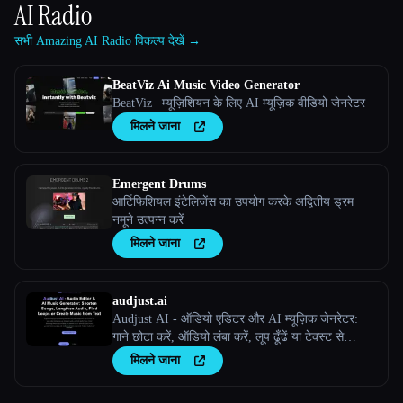
AI Radio
सभी Amazing AI Radio विकल्प देखें →
BeatViz Ai Music Video Generator
BeatViz | म्यूज़िशियन के लिए AI म्यूज़िक वीडियो जेनरेटर
मिलने जाना
Emergent Drums
आर्टिफिशियल इंटेलिजेंस का उपयोग करके अद्वितीय ड्रम
नमूने उत्पन्न करें
मिलने जाना
audjust.ai
Audjust AI - ऑडियो एडिटर और AI म्यूज़िक जेनरेटर:
गाने छोटा करें, ऑडियो लंबा करें, लूप ढूँढें या टेक्स्ट से
म्यूज़िक बनाएँ
मिलने जाना