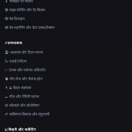
📱 मोबाइल ऐप बिल्डर
🛠️ वाइब कोडिंग और ऐप बिल्डर
🕸 वेब डिजाइन
🕸️ वेब स्क्रैपिंग और डेटा एक्सट्रैक्शन
⚡
उत्पादकता
🏖 अवकाश और ट्रिप प्लानर
🦾 एआई एजेंट्स
✅ टास्क और पर्सनल असिस्टेंट
🧠 नोट लेना और सेकंड ब्रेन
👨‍💻 बैठक सहायक
🍳 मील और रेसिपी प्लानर
⚙️ वर्कफ़्लो और ऑटोमेशन
🌱 व्यक्तिगत विकास और तंदुरुस्ती
📈
बिक्री और मार्केटिंग