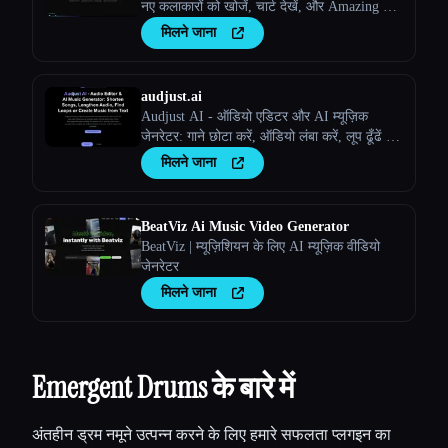
नए कलाकारों को खोजें, चार्ट देखें, और Amazing AI
रेडियो पर अपने खुद के ट्रैक अपलोड करें।
मिलने जाना
audjust.ai
Audjust AI - ऑडियो एडिटर और AI म्यूज़िक
जेनरेटर: गाने छोटा करें, ऑडियो लंबा करें, लूप ढूँढें या
टेक्स्ट से म्यूज़िक बनाएँ
मिलने जाना
BeatViz Ai Music Video Generator
BeatViz | म्यूज़िशियन के लिए AI म्यूज़िक वीडियो
जेनरेटर
मिलने जाना
Emergent Drums के बारे में
अंतहीन ड्रम नमूने उत्पन्न करने के लिए हमारे सफलता प्लगइन का