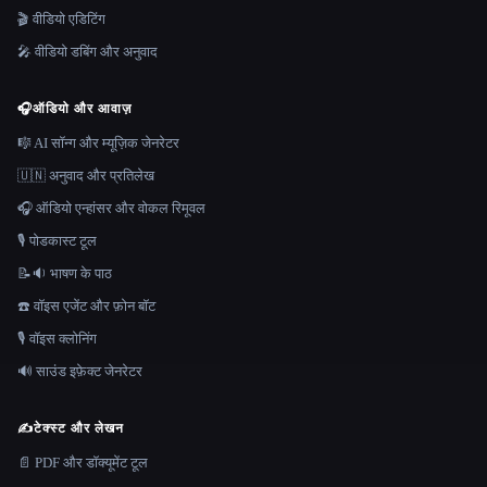
🎬 वीडियो एडिटिंग
🎤 वीडियो डबिंग और अनुवाद
🎧
ऑडियो और आवाज़
🎼 AI सॉन्ग और म्यूज़िक जेनरेटर
🇺🇳 अनुवाद और प्रतिलेख
🎧 ऑडियो एन्हांसर और वोकल रिमूवल
🎙️ पोडकास्ट टूल
📝🔉 भाषण के पाठ
☎️ वॉइस एजेंट और फ़ोन बॉट
🎙️ वॉइस क्लोनिंग
🔊 साउंड इफ़ेक्ट जेनरेटर
✍️
टेक्स्ट और लेखन
📄 PDF और डॉक्यूमेंट टूल