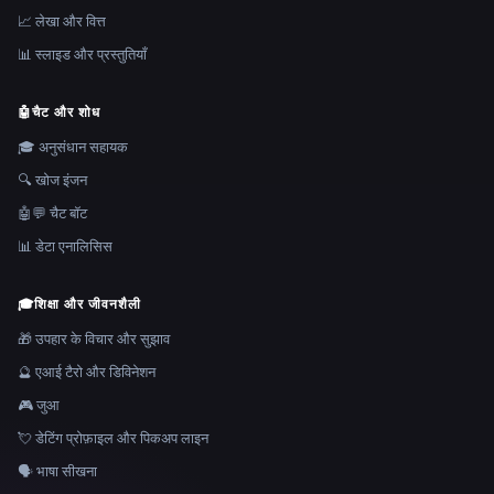
📈 लेखा और वित्त
📊 स्लाइड और प्रस्तुतियाँ
🤖
चैट और शोध
🎓 अनुसंधान सहायक
🔍 खोज इंजन
🤖💬 चैट बॉट
📊 डेटा एनालिसिस
🎓
शिक्षा और जीवनशैली
🎁 उपहार के विचार और सुझाव
🔮 एआई टैरो और डिविनेशन
🎮 जुआ
💘 डेटिंग प्रोफ़ाइल और पिकअप लाइन
🗣️ भाषा सीखना