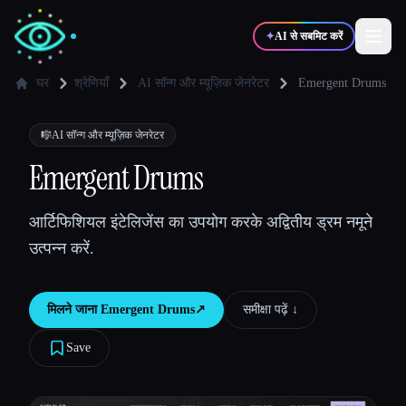
✦
AI से सबमिट करें
घर
श्रेणियाँ
AI सॉन्ग और म्यूज़िक जेनरेटर
Emergent Drums
✍️
🎨
लेखक
डिज़ाइनर
🎼
AI सॉन्ग और म्यूज़िक जेनरेटर
Emergent Drums
💻
📈
डेवलपर्स
मार्केटर्स
आर्टिफिशियल इंटेलिजेंस का उपयोग करके अद्वितीय ड्रम नमूने
उत्पन्न करें.
🎓
🎬
विद्यार्थी
क्रिएटर्स
मिलने जाना
Emergent Drums
↗︎
समीक्षा पढ़ें ↓︎
Save
ब्लॉग
टूल्स की तुलना करें