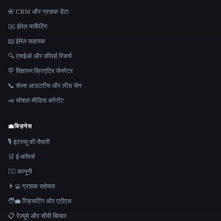
📇 CRM और ग्राहक डेटा
✉️ ईमेल मार्केटिंग
📧 ईमेल सहायक
🔍 एसईओ और कीवर्ड रिसर्च
🪧 विज्ञापन क्रिएटिव जेनरेटर
📞 सेल्स आउटरीच और लीड जेन
📣 सोशल मीडिया कॉन्टेंट
💼
बिज़नेस
🎙️ इंटरव्यू की तैयारी
🛒 ई-कॉमर्स
👩‍⚖️ कानूनी
👨‍💻 ग्राहक सहेयता
🧑‍💼 रिक्रूटिंग और एटीएस
📋 रेज़्यूमे और सीवी बिल्डर