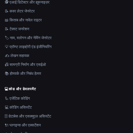
🕵️ एआई डिटेक्टर और ह्यूमनाइज़र
📝 कवर लेटर जेनरेटर
📖 किताब और नावेल राइटर
📝 टेक्स्ट जनरेशन
🏷️ नाम, स्लोगन और नेमिंग जेनरेटर
💡 प्रॉम्प्ट लाइब्रेरी एंड इंजीनियरिंग
✍️ लेखन सहायक
📠 सामग्री निर्माण और एसईओ
📚 होमवर्क और निबंध हेल्पर
💻
कोड और डेवलपमेंट
🦾 एजेंटिक कोडिंग
💻 कोडिंग असिस्टेंट
🗄️ डेटाबेस और एसक्यूएल असिस्टेंट
🔌 प्लगइन्स और एक्सटेंशन