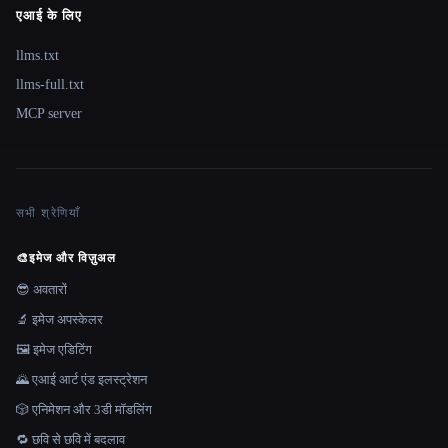
एआई के लिए
llms.txt
llms-full.txt
MCP server
सभी श्रेणियाँ
🎨
इमेज और विज़ुअल
😎 अवतारों
🔬 इमेज अपस्केलर
🖼️ इमेज एडिटिंग
🌄 एआई आर्ट एंड इलस्ट्रेशन
🎲 एनिमेशन और 3डी मॉडलिंग
🔁 छवि से छवि में बदलाव