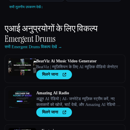
सभी तुलनीय उपकरण देखें।
एआई अनुप्रयोगों के लिए विकल्प
Emergent Drums
सभी Emergent Drums विकल्प देखें →
BeatViz Ai Music Video Generator
BeatViz | म्यूज़िशियन के लिए AI म्यूज़िक वीडियो जेनरेटर
मिलने जाना
Amazing AI Radio
अद्भुत AI रेडियो | AI- जनरेटेड म्यूज़िक स्ट्रीम करें, नए
कलाकारों को खोजें, चार्ट देखें, और Amazing AI रेडियो पर
अपने खुद के ट्रैक अपलोड करें।
मिलने जाना