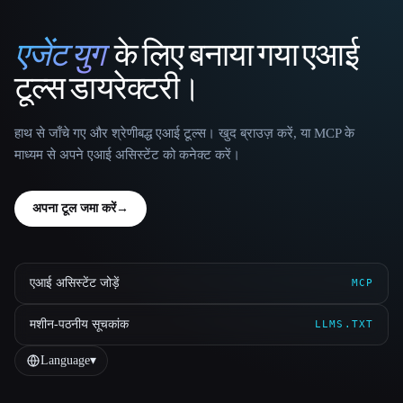
एजेंट युग
के लिए बनाया गया एआई
That AI Collection
टूल्स डायरेक्टरी।
हाथ से जाँचे गए और श्रेणीबद्ध एआई टूल्स। खुद ब्राउज़ करें, या MCP के
माध्यम से अपने एआई असिस्टेंट को कनेक्ट करें।
अपना टूल जमा करें
→
एआई असिस्टेंट जोड़ें
MCP
मशीन-पठनीय सूचकांक
LLMS.TXT
Language
▾