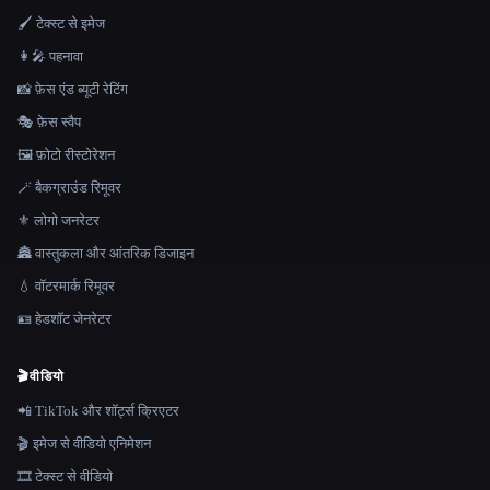
🖌️ टेक्स्ट से इमेज
👩‍🎤 पहनावा
📸 फ़ेस एंड ब्यूटी रेटिंग
🎭 फ़ेस स्वैप
🖼️ फ़ोटो रीस्टोरेशन
🪄 बैकग्राउंड रिमूवर
⚜️ लोगो जनरेटर
🏯 वास्तुकला और आंतरिक डिजाइन
💧 वॉटरमार्क रिमूवर
🪪 हेडशॉट जेनरेटर
🎬
वीडियो
📲 TikTok और शॉर्ट्स क्रिएटर
🎬 इमेज से वीडियो एनिमेशन
🎞️ टेक्स्ट से वीडियो