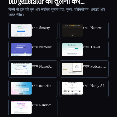
bio generator की तुलना करें…
किसी भी टूल को चुनें और संरचित तुलना देखें: मूल्य, परिनियोजन, क्षमताएँ और
कंटेंट नीति।
बनाम Smarty Names
बनाम Namewizard
बनाम Namelix
बनाम Travel Blog Name Ideas Generator
बनाम NameSnack
बनाम Podcast Name Generator by Podcast Rocket
बनाम namefinder AI
बनाम Namy AI
बनाम RandomX AI