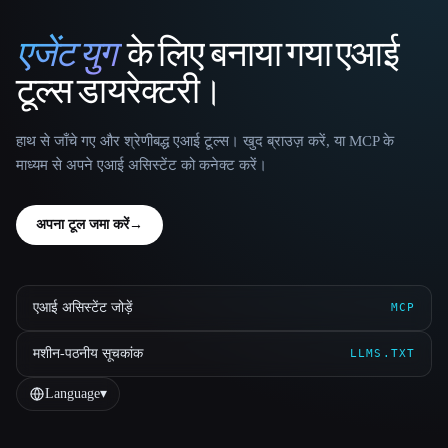
एजेंट युग
के लिए बनाया गया एआई
That AI Collection
टूल्स डायरेक्टरी।
हाथ से जाँचे गए और श्रेणीबद्ध एआई टूल्स। खुद ब्राउज़ करें, या MCP के
माध्यम से अपने एआई असिस्टेंट को कनेक्ट करें।
अपना टूल जमा करें
→
एआई असिस्टेंट जोड़ें
MCP
मशीन-पठनीय सूचकांक
LLMS.TXT
Language
▾