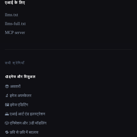
एआई के लिए
llms.txt
llms-full.txt
MCP server
सभी श्रेणियाँ
🎨
इमेज और विज़ुअल
😎 अवतारों
🔬 इमेज अपस्केलर
🖼️ इमेज एडिटिंग
🌄 एआई आर्ट एंड इलस्ट्रेशन
🎲 एनिमेशन और 3डी मॉडलिंग
🔁 छवि से छवि में बदलाव