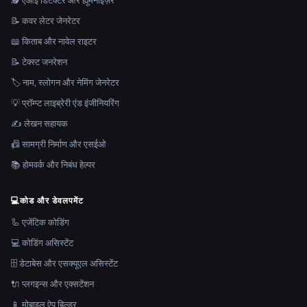
🕵️ एआई डिटेक्टर और ह्यूमनाइज़र
📝 कवर लेटर जेनरेटर
📖 किताब और नावेल राइटर
📝 टेक्स्ट जनरेशन
🏷️ नाम, स्लोगन और नेमिंग जेनरेटर
💡 प्रॉम्प्ट लाइब्रेरी एंड इंजीनियरिंग
✍️ लेखन सहायक
📠 सामग्री निर्माण और एसईओ
📚 होमवर्क और निबंध हेल्पर
💻
कोड और डेवलपमेंट
🦾 एजेंटिक कोडिंग
💻 कोडिंग असिस्टेंट
🗄️ डेटाबेस और एसक्यूएल असिस्टेंट
🔌 प्लगइन्स और एक्सटेंशन
📱 मोबाइल ऐप बिल्डर