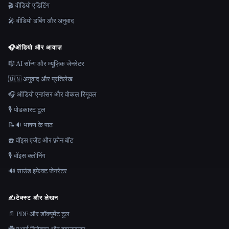
🎬 वीडियो एडिटिंग
🎤 वीडियो डबिंग और अनुवाद
🎧
ऑडियो और आवाज़
🎼 AI सॉन्ग और म्यूज़िक जेनरेटर
🇺🇳 अनुवाद और प्रतिलेख
🎧 ऑडियो एन्हांसर और वोकल रिमूवल
🎙️ पोडकास्ट टूल
📝🔉 भाषण के पाठ
☎️ वॉइस एजेंट और फ़ोन बॉट
🎙️ वॉइस क्लोनिंग
🔊 साउंड इफ़ेक्ट जेनरेटर
✍️
टेक्स्ट और लेखन
📄 PDF और डॉक्यूमेंट टूल