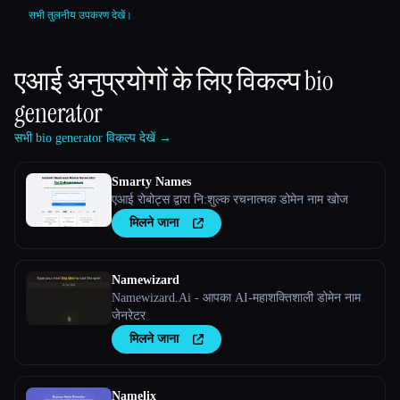
सभी तुलनीय उपकरण देखें।
एआई अनुप्रयोगों के लिए विकल्प
bio
generator
सभी bio generator विकल्प देखें →
Smarty Names
एआई रोबोट्स द्वारा नि:शुल्क रचनात्मक डोमेन नाम खोज
मिलने जाना
Namewizard
Namewizard.Ai - आपका AI-महाशक्तिशाली डोमेन नाम
जेनरेटर
मिलने जाना
Namelix