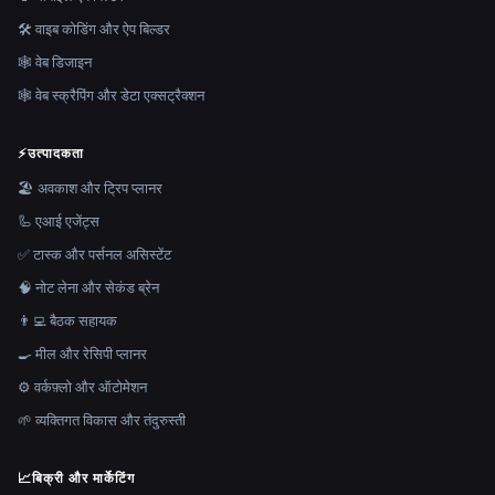
🛠️ वाइब कोडिंग और ऐप बिल्डर
🕸 वेब डिजाइन
🕸️ वेब स्क्रैपिंग और डेटा एक्सट्रैक्शन
⚡
उत्पादकता
🏖 अवकाश और ट्रिप प्लानर
🦾 एआई एजेंट्स
✅ टास्क और पर्सनल असिस्टेंट
🧠 नोट लेना और सेकंड ब्रेन
👨‍💻 बैठक सहायक
🍳 मील और रेसिपी प्लानर
⚙️ वर्कफ़्लो और ऑटोमेशन
🌱 व्यक्तिगत विकास और तंदुरुस्ती
📈
बिक्री और मार्केटिंग