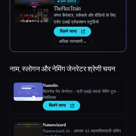
★
ऊपर उठाता है
TheFluxTrain
संगत कैरेक्टर, वर्कफ़्लो और वीडियो के लिए
एजेंट एआई प्रोडक्शन स्टूडियो
मिलने जाना
अधिक जानकारी
→
नाम, स्लोगन और नेमिंग जेनरेटर
श्रेणी चयन
Namelix
बिजनेस नेम जेनरेटर - फ्री एआई-पावर्ड नेमिंग टूल -
नेमलिक्स
मिलने जाना
Namewizard
Namewizard.Ai - आपका AI-महाशक्तिशाली डोमेन