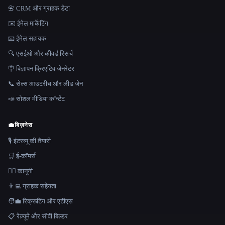
📇 CRM और ग्राहक डेटा
✉️ ईमेल मार्केटिंग
📧 ईमेल सहायक
🔍 एसईओ और कीवर्ड रिसर्च
🪧 विज्ञापन क्रिएटिव जेनरेटर
📞 सेल्स आउटरीच और लीड जेन
📣 सोशल मीडिया कॉन्टेंट
💼
बिज़नेस
🎙️ इंटरव्यू की तैयारी
🛒 ई-कॉमर्स
👩‍⚖️ कानूनी
👨‍💻 ग्राहक सहेयता
🧑‍💼 रिक्रूटिंग और एटीएस
📋 रेज़्यूमे और सीवी बिल्डर