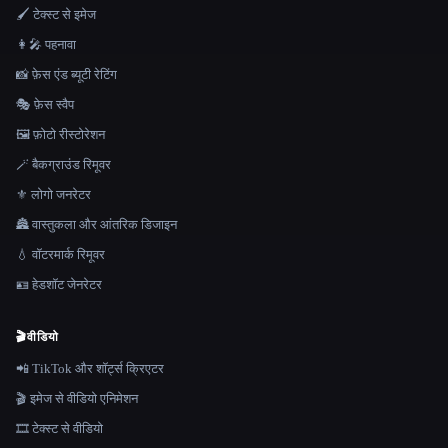
🖌️ टेक्स्ट से इमेज
👩‍🎤 पहनावा
📸 फ़ेस एंड ब्यूटी रेटिंग
🎭 फ़ेस स्वैप
🖼️ फ़ोटो रीस्टोरेशन
🪄 बैकग्राउंड रिमूवर
⚜️ लोगो जनरेटर
🏯 वास्तुकला और आंतरिक डिजाइन
💧 वॉटरमार्क रिमूवर
🪪 हेडशॉट जेनरेटर
🎬
वीडियो
📲 TikTok और शॉर्ट्स क्रिएटर
🎬 इमेज से वीडियो एनिमेशन
🎞️ टेक्स्ट से वीडियो