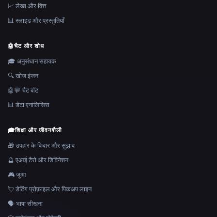
📈 लेखा और वित्त
📊 स्लाइड और प्रस्तुतियाँ
🤖
चैट और शोध
🎓 अनुसंधान सहायक
🔍 खोज इंजन
🤖💬 चैट बॉट
📊 डेटा एनालिसिस
🎓
शिक्षा और जीवनशैली
🎁 उपहार के विचार और सुझाव
🔮 एआई टैरो और डिविनेशन
🎮 जुआ
💘 डेटिंग प्रोफ़ाइल और पिकअप लाइन
🗣️ भाषा सीखना