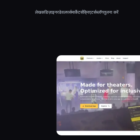
लेखक
डिज़ाइनर
डेवलपर्स
मार्केटर्स
क्रिएटर्स
ब्लॉग
तुलना करें