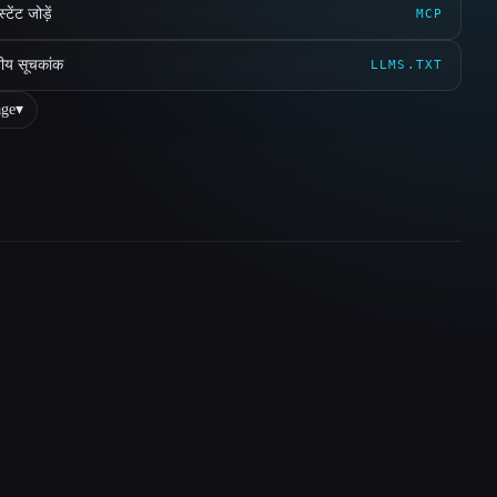
ेंट जोड़ें
MCP
ीय सूचकांक
LLMS.TXT
ge
▾