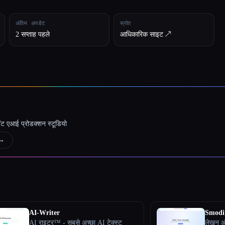
अंतिम अपडेट
स्रोत
2 सप्ताह पहले
आधिकारिक साइट ↗︎
जेंट एआई प्रोडक्शन स्टूडियो
→
AI-Writer
Smodi
AI राइटर™ - सबसे अच्छा AI टेक्स्ट
लेखन और