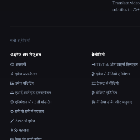
Translate.video
subtitles in 75
सभी श्रेणियाँ
🎨
इमेज और विज़ुअल
🎬
वीडियो
😎 अवतारों
📲 TikTok और शॉर्ट्स क्रिएटर
🔬 इमेज अपस्केलर
🎬 इमेज से वीडियो एनिमेशन
🖼️ इमेज एडिटिंग
🎞️ टेक्स्ट से वीडियो
🌄 एआई आर्ट एंड इलस्ट्रेशन
🎬 वीडियो एडिटिंग
🎲 एनिमेशन और 3डी मॉडलिंग
🎤 वीडियो डबिंग और अनुवाद
🔁 छवि से छवि में बदलाव
🖌️ टेक्स्ट से इमेज
👩‍🎤 पहनावा
📸 फ़ेस एंड ब्यूटी रेटिंग