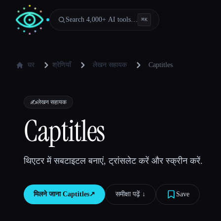
Search 4,000+ AI tools…
⌘
K
घर
श्रेणियाँ
लेखन सहायक
Captitles
✍️
लेखन सहायक
Captitles
थिएटर में सबटाइटल बनाएं, ट्रांसलेट करें और स्क्रीन करें.
मिलने जाना
Captitles
↗︎
समीक्षा पढ़ें ↓︎
Save