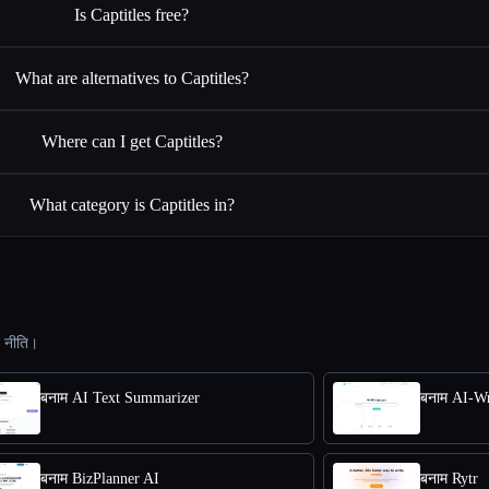
Is Captitles free?
What are alternatives to Captitles?
Where can I get Captitles?
What category is Captitles in?
ट नीति।
बनाम AI Text Summarizer
बनाम AI-Wr
बनाम BizPlanner AI
बनाम Rytr