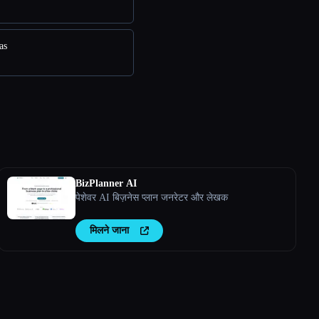
as
BizPlanner AI
पेशेवर AI बिज़नेस प्लान जनरेटर और लेखक
मिलने जाना