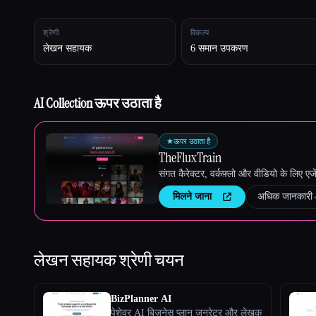
श्रेणी
विकल्प
लेखन सहायक
6 समान उपकरण
Esc
AI Collection ऊपर उठाता है
★
ऊपर उठाता है
TheFluxTrain
संगत कैरेक्टर, वर्कफ़्लो और वीडियो के लिए ए
मिलने जाना
अधिक जानकारी
लेखन सहायक
श्रेणी चयन
BizPlanner AI
पेशेवर AI बिज़नेस प्लान जनरेटर और लेखक