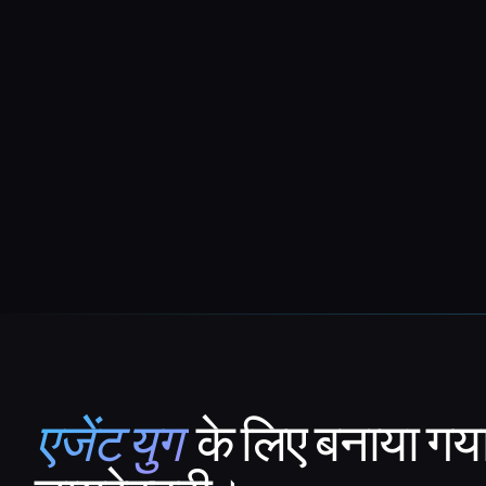
एजेंट युग
के लिए बनाया गय
That AI Collection