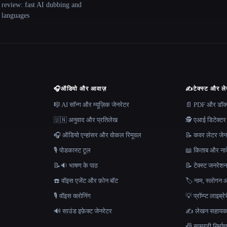
 review: fast AI dubbing and
+ languages
🎧
ऑडियो और आवाज़
✍️
टेक्स्ट और ल
🎼 AI सॉन्ग और म्यूज़िक जेनरेटर
📄 PDF और डॉक्यू
🇺🇳 अनुवाद और प्रतिलेख
🕵️ एआई डिटेक्टर
🎧 ऑडियो एन्हांसर और वोकल रिमूवल
📝 कवर लेटर जेन
🎙️ पोडकास्ट टूल
📖 किताब और नाव
📝🔉 भाषण के पाठ
📝 टेक्स्ट जनरेश
☎️ वॉइस एजेंट और फ़ोन बॉट
🏷️ नाम, स्लोगन औ
🎙️ वॉइस क्लोनिंग
💡 प्रॉम्प्ट लाइब्र
🔊 साउंड इफ़ेक्ट जेनरेटर
✍️ लेखन सहाय
📠 सामग्री निर्