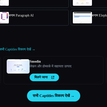
बनाम Paragraph AI
बनाम Eleph
सभी Captitles विकल्प देखें →
Smodin
लेखन और होमवर्क में सहायता उत्पाद
मिलने जाना
सभी Captitles विकल्प देखें →