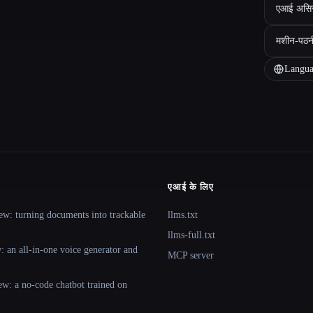
एआई असिस्ट
मशीन-पठन
Langua
एआई के लिए
ew: turning documents into trackable
llms.txt
llms-full.txt
 an all-in-one voice generator and
MCP server
ew: a no-code chatbot trained on