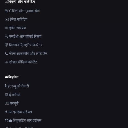
📈
बिक्री और मार्केटिंग
📇 CRM और ग्राहक डेटा
✉️ ईमेल मार्केटिंग
📧 ईमेल सहायक
🔍 एसईओ और कीवर्ड रिसर्च
🪧 विज्ञापन क्रिएटिव जेनरेटर
📞 सेल्स आउटरीच और लीड जेन
📣 सोशल मीडिया कॉन्टेंट
💼
बिज़नेस
🎙️ इंटरव्यू की तैयारी
🛒 ई-कॉमर्स
👩‍⚖️ कानूनी
👨‍💻 ग्राहक सहेयता
🧑‍💼 रिक्रूटिंग और एटीएस