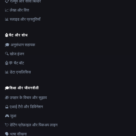
📋 रेज़्यूमे और सीवी बिल्डर
📈 लेखा और वित्त
📊 स्लाइड और प्रस्तुतियाँ
🤖
चैट और शोध
🎓 अनुसंधान सहायक
🔍 खोज इंजन
🤖💬 चैट बॉट
📊 डेटा एनालिसिस
🎓
शिक्षा और जीवनशैली
🎁 उपहार के विचार और सुझाव
🔮 एआई टैरो और डिविनेशन
🎮 जुआ
💘 डेटिंग प्रोफ़ाइल और पिकअप लाइन
🗣️ भाषा सीखना