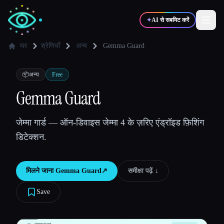
✦
AI से सबमिट करें
घर
श्रेणियाँ
अन्य
Gemma Guard
✍️
🎨
लेखक
डिज़ाइनर
📦
अन्य
Free
Gemma Guard
💻
📈
डेवलपर्स
मार्केटर्स
जेम्मा गार्ड — ऑन-डिवाइस जेम्मा 4 के ज़रिए एंड्रॉइड फ़िशिंग
डिटेक्शन.
🎓
🎬
विद्यार्थी
क्रिएटर्स
मिलने जाना
Gemma Guard
↗︎
समीक्षा पढ़ें ↓︎
Save
ब्लॉग
टूल्स की तुलना करें