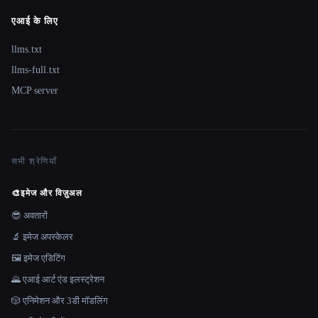
एआई के लिए
llms.txt
llms-full.txt
MCP server
सभी श्रेणियाँ
🎨
इमेज और विज़ुअल
😎 अवतारों
🔬 इमेज अपस्केलर
🖼️ इमेज एडिटिंग
🌄 एआई आर्ट एंड इलस्ट्रेशन
🎲 एनिमेशन और 3डी मॉडलिंग