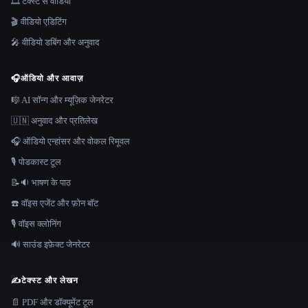
🎞️ टेक्स्ट से वीडियो
🎬 वीडियो एडिटिंग
🎤 वीडियो डबिंग और अनुवाद
🎧
ऑडियो और आवाज़
🎼 AI सॉन्ग और म्यूज़िक जेनरेटर
🇺🇳 अनुवाद और प्रतिलेख
🎧 ऑडियो एन्हांसर और वोकल रिमूवल
🎙️ पोडकास्ट टूल
📝🔉 भाषण के पाठ
☎️ वॉइस एजेंट और फ़ोन बॉट
🎙️ वॉइस क्लोनिंग
🔊 साउंड इफ़ेक्ट जेनरेटर
✍️
टेक्स्ट और लेखन
📄 PDF और डॉक्यूमेंट टूल