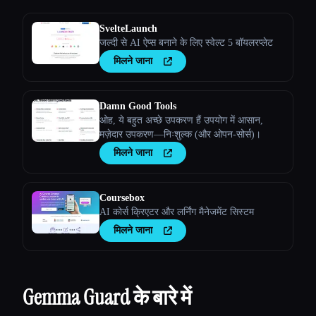
SvelteLaunch
जल्दी से AI ऐप्स बनाने के लिए स्वेल्ट 5 बॉयलरप्लेट
मिलने जाना
Damn Good Tools
ओह, ये बहुत अच्छे उपकरण हैं उपयोग में आसान,
मज़ेदार उपकरण—निःशुल्क (और ओपन-सोर्स)।
मिलने जाना
Coursebox
AI कोर्स क्रिएटर और लर्निंग मैनेजमेंट सिस्टम
मिलने जाना
Gemma Guard के बारे में