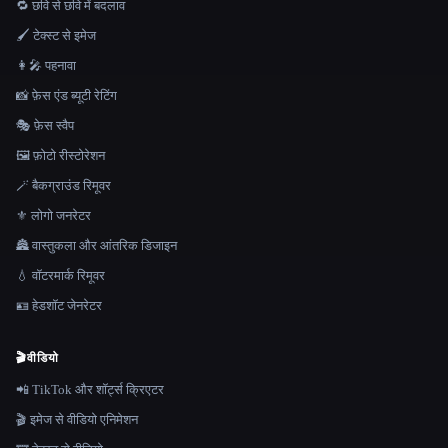
🔁 छवि से छवि में बदलाव
🖌️ टेक्स्ट से इमेज
👩‍🎤 पहनावा
📸 फ़ेस एंड ब्यूटी रेटिंग
🎭 फ़ेस स्वैप
🖼️ फ़ोटो रीस्टोरेशन
🪄 बैकग्राउंड रिमूवर
⚜️ लोगो जनरेटर
🏯 वास्तुकला और आंतरिक डिजाइन
💧 वॉटरमार्क रिमूवर
🪪 हेडशॉट जेनरेटर
🎬
वीडियो
📲 TikTok और शॉर्ट्स क्रिएटर
🎬 इमेज से वीडियो एनिमेशन