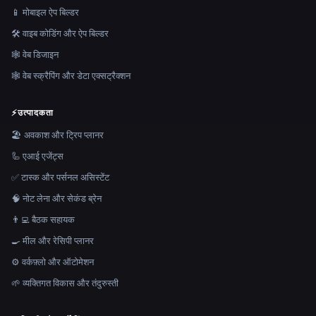
📱 मोबाइल ऐप बिल्डर
🛠️ वाइब कोडिंग और ऐप बिल्डर
🕸 वेब डिजाइन
🕸️ वेब स्क्रैपिंग और डेटा एक्सट्रैक्शन
⚡
उत्पादकता
🏖 अवकाश और ट्रिप प्लानर
🦾 एआई एजेंट्स
✅ टास्क और पर्सनल असिस्टेंट
🧠 नोट लेना और सेकंड ब्रेन
👨‍💻 बैठक सहायक
🍳 मील और रेसिपी प्लानर
⚙️ वर्कफ़्लो और ऑटोमेशन
🌱 व्यक्तिगत विकास और तंदुरुस्ती