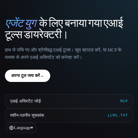
एजेंट युग
के लिए बनाया गया एआई
That AI Collection
टूल्स डायरेक्टरी।
हाथ से जाँचे गए और श्रेणीबद्ध एआई टूल्स। खुद ब्राउज़ करें, या MCP के
माध्यम से अपने एआई असिस्टेंट को कनेक्ट करें।
अपना टूल जमा करें
→
एआई असिस्टेंट जोड़ें
MCP
मशीन-पठनीय सूचकांक
LLMS.TXT
Language
▾