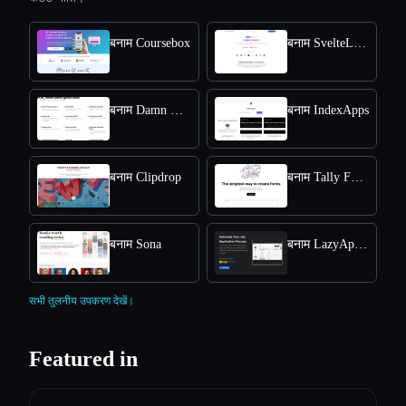
बनाम Coursebox
बनाम SvelteLaunch
बनाम Damn Good Tools
बनाम IndexApps
बनाम Clipdrop
बनाम Tally Forms
बनाम Sona
बनाम LazyApply
सभी तुलनीय उपकरण देखें।
Featured in