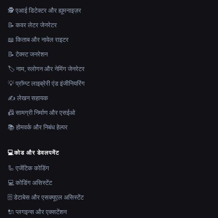
🕵️ एआई डिटेक्टर और ह्यूमनाइज़र
📝 कवर लेटर जेनरेटर
📖 किताब और नावेल राइटर
📝 टेक्स्ट जनरेशन
🏷️ नाम, स्लोगन और नेमिंग जेनरेटर
💡 प्रॉम्प्ट लाइब्रेरी एंड इंजीनियरिंग
✍️ लेखन सहायक
📠 सामग्री निर्माण और एसईओ
📚 होमवर्क और निबंध हेल्पर
💻
कोड और डेवलपमेंट
🦾 एजेंटिक कोडिंग
💻 कोडिंग असिस्टेंट
🗄️ डेटाबेस और एसक्यूएल असिस्टेंट
🔌 प्लगइन्स और एक्सटेंशन