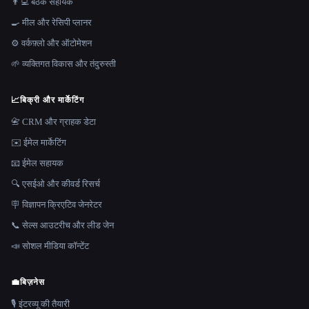
👨‍💻 बैठक सहायक
🍳 मील और रेसिपी प्लानर
⚙️ वर्कफ़्लो और ऑटोमेशन
🌱 व्यक्तिगत विकास और तंदुरुस्ती
📈
बिक्री और मार्केटिंग
📇 CRM और ग्राहक डेटा
✉️ ईमेल मार्केटिंग
📧 ईमेल सहायक
🔍 एसईओ और कीवर्ड रिसर्च
🪧 विज्ञापन क्रिएटिव जेनरेटर
📞 सेल्स आउटरीच और लीड जेन
📣 सोशल मीडिया कॉन्टेंट
💼
बिज़नेस
🎙️ इंटरव्यू की तैयारी