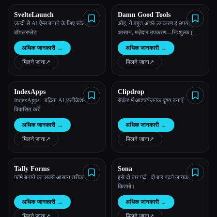
SvelteLaunch
Damn Good Tools
सभी श्रेणियाँ
जल्दी से AI ऐप्स बनाने के लिए स्वेल्ट 5
ओह, ये बहुत अच्छे उपकरण हैं उपयोग में
बॉयलरप्लेट
आसान, मज़ेदार उपकरण—निःशुल्क (और
हमारे बारे में
ओपन-सोर्स)।
अधिक जानकारी
→
अधिक जानकारी
→
मिलने जाना
↗︎
मिलने जाना
↗︎
IndexApps
Clipdrop
IndexApps - बढ़िया AI एप्लीकेशन
सेकंड में आश्चर्यजनक दृश्य बनाएँ
विकसित करें
अधिक जानकारी
→
अधिक जानकारी
→
मिलने जाना
↗︎
मिलने जाना
↗︎
Tally Forms
Sona
फ़ॉर्म बनाने का सबसे आसान तरीका
इसे दो बार पढ़ें - दो बार पढ़ने लायक
किताबें।
अधिक जानकारी
→
अधिक जानकारी
→
मिलने जाना
↗︎
मिलने जाना
↗︎