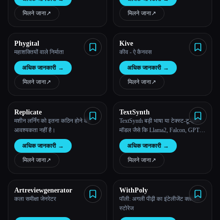
मिलने जाना
↗︎
मिलने जाना
↗︎
Phygital
Kive
महाशक्तियों वाले निर्माता
कीव - ऐ कैनवस
अधिक जानकारी
→
अधिक जानकारी
→
मिलने जाना
↗︎
मिलने जाना
↗︎
Replicate
TextSynth
मशीन लर्निंग को इतना कठिन होने की
TextSynth बड़ी भाषा या टेक्स्ट-टू-इमेज
आवश्यकता नहीं है।
मॉडल जैसे कि Llama2, Falcon, GPT-J,
GPT-NeoX, फ़्लैं-T5, M2M100,
अधिक जानकारी
→
अधिक जानकारी
→
कोडजेन, स्टेबल डिफ्यूज़न जैसे REST
API और प्लेग्राउंड के ज़रिये ऐक्सेस
मिलने जाना
↗︎
मिलने जाना
↗︎
प्रदान करता है।
Artreviewgenerator
WithPoly
कला समीक्षा जेनरेटर
पॉली: अगली पीढ़ी का इंटेलीजेंट क्लाउड
स्टोरेज