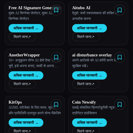
Free AI Signature Generator
Aitubo AI
मुफ़्त AI सिग्नेचर जेनरेटर, मुफ़्त AI
ऐतुबो: सभी रचनात्मकता की शक्ति को
सिग्नेचर जेनरेटर
अनलॉक करना
अधिक जानकारी
→
अधिक जानकारी
→
मिलने जाना
↗︎
मिलने जाना
↗︎
AnotherWrapper
ai disturbance overlay
10+ अनुकूलन योग्य AI डेमो ऐप्स: एक को
अपने आर्टवर्क को AI कॉपी करने से
चुनें, इसे अपना बनाएं, जल्दी से अपना
सुरक्षित रखें।
स्टार्टअप लॉन्च करें और पैसा कमाना शुरू
अधिक जानकारी
→
अधिक जानकारी
→
करें
मिलने जाना
↗︎
मिलने जाना
↗︎
KitOps
Coin Newsify
AI/ML प्रोजेक्ट के लिए सरल, सुरक्षित
एआई-संचालित क्रिप्टोकुरेंसी न्यूज़
और प्रतिलिपि प्रस्तुत करने योग्य पैकेजिंग
एग्रीगेटर एप्लीकेशन
अधिक जानकारी
→
अधिक जानकारी
→
मिलने जाना
↗︎
मिलने जाना
↗︎