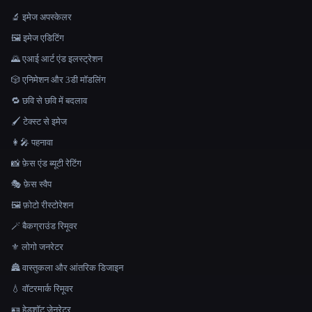
🔬 इमेज अपस्केलर
🖼️ इमेज एडिटिंग
🌄 एआई आर्ट एंड इलस्ट्रेशन
🎲 एनिमेशन और 3डी मॉडलिंग
🔁 छवि से छवि में बदलाव
🖌️ टेक्स्ट से इमेज
👩‍🎤 पहनावा
📸 फ़ेस एंड ब्यूटी रेटिंग
🎭 फ़ेस स्वैप
🖼️ फ़ोटो रीस्टोरेशन
🪄 बैकग्राउंड रिमूवर
⚜️ लोगो जनरेटर
🏯 वास्तुकला और आंतरिक डिजाइन
💧 वॉटरमार्क रिमूवर
🪪 हेडशॉट जेनरेटर