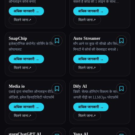
ऑनलाइन कोर्स बनाएं
सकते हैं कोड की 1 लाइन के साथ
OpenAI से ट्रांज़िशन
अधिक जानकारी
→
अधिक जानकारी
→
मिलने जाना
↗︎
मिलने जाना
↗︎
SnapChip
Auto Streamer
इलेक्ट्रॉनिक कंपोनेंट सोर्सिंग के लिए
माँग आने पर कुछ भी सीखो और सिखाओ।
कोपायलट
मिनटों में कोर्स की वेबसाइट बनाओ।
अधिक जानकारी
→
अधिक जानकारी
→
मिलने जाना
↗︎
मिलने जाना
↗︎
Media io
Dify AI
एआई द्वारा संचालित ऑनलाइन वीडियो,
डिफ़ी: सेल्फ़-होस्टिंग विकल्प के साथ
ऑडियो, इमेज क्रिएटिविटी प्लेटफॉर्म
अगली पीढ़ी का LLMOps प्लेटफ़ॉर्म
अधिक जानकारी
→
अधिक जानकारी
→
मिलने जाना
↗︎
मिलने जाना
↗︎
storeChatGPT AI
Yona AI