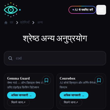
✦
AI से सबमिट करें
घर
श्रेणियाँ
अन्य
✍️
श्रेष्ठ
अन्य
अनुप्रयोग
🎨
लेखक
डिज़ाइनर
💻
📈
डेवलपर्स
मार्केटर्स
🎓
🎬
विद्यार्थी
क्रिएटर्स
Gemma Guard
Coursebox
जेम्मा गार्ड — ऑन-डिवाइस जेम्मा 4 के
AI कोर्स क्रिएटर और लर्निंग मैनेजमेंट
ज़रिए एंड्रॉइड फ़िशिंग डिटेक्शन
सिस्टम
ब्लॉग
अधिक जानकारी
→
अधिक जानकारी
→
मिलने जाना
↗︎
मिलने जाना
↗︎
टूल्स की तुलना करें