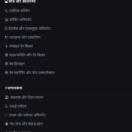
💻
कोड और डेवलपमेंट
🦾 एजेंटिक कोडिंग
💻 कोडिंग असिस्टेंट
🗄️ डेटाबेस और एसक्यूएल असिस्टेंट
🔌 प्लगइन्स और एक्सटेंशन
📱 मोबाइल ऐप बिल्डर
🛠️ वाइब कोडिंग और ऐप बिल्डर
🕸 वेब डिजाइन
🕸️ वेब स्क्रैपिंग और डेटा एक्सट्रैक्शन
⚡
उत्पादकता
🏖 अवकाश और ट्रिप प्लानर
🦾 एआई एजेंट्स
✅ टास्क और पर्सनल असिस्टेंट
🧠 नोट लेना और सेकंड ब्रेन