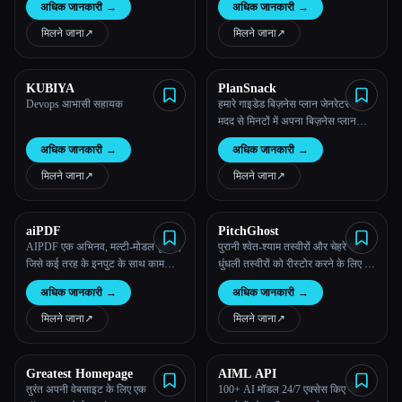
अधिक जानकारी
→
अधिक जानकारी
→
मिलने जाना
↗︎
मिलने जाना
↗︎
KUBIYA
PlanSnack
Devops आभासी सहायक
हमारे गाइडेड बिज़नेस प्लान जेनरेटर की
मदद से मिनटों में अपना बिज़नेस प्लान
बनाएं।
अधिक जानकारी
→
अधिक जानकारी
→
मिलने जाना
↗︎
मिलने जाना
↗︎
aiPDF
PitchGhost
AIPDF एक अभिनव, मल्टी-मोडल टूल है,
पुरानी श्वेत-श्याम तस्वीरों और चेहरे की
जिसे कई तरह के इनपुट के साथ काम
धुंधली तस्वीरों को रीस्टोर करने के लिए AI
करने के लिए डिज़ाइन किया गया है, जिसमें
का इस्तेमाल करें।
अधिक जानकारी
→
अधिक जानकारी
→
ई-बुक्स, वेब लेख, YouTube वीडियो,
पॉडकास्ट और बहुत कुछ शामिल हैं।
मिलने जाना
↗︎
मिलने जाना
↗︎
Greatest Homepage
AIML API
तुरंत अपनी वेबसाइट के लिए एक
100+ AI मॉडल 24/7 एक्सेस किए जा