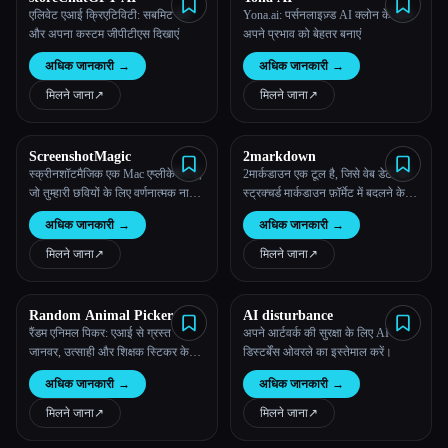
एलिवेट एआई क्रिएटिविटी: सबमिट करें
Yona.ai: पर्सनलाइज़्ड AI क्लोन के साथ
और अपना कस्टम जीपीटीएस दिखाएं
अपने प्रभाव को बेहतर बनाएं
अधिक जानकारी
→
अधिक जानकारी
→
मिलने जाना
↗︎
मिलने जाना
↗︎
ScreenshotMagic
2markdown
स्क्रीनशॉटमैजिक एक Mac एप्लीकेशन है,
2मार्कडाउन एक टूल है, जिसे वेब डेटा को
जो तुम्हारी छवियों के लिए वर्णनात्मक नाम
स्ट्रक्चर्ड मार्कडाउन फ़ॉर्मेट में बदलने के
स्वचालित रूप से जनरेट करने के लिए AI
लिए डिज़ाइन किया गया है, जिसे बड़े भाषा
अधिक जानकारी
→
अधिक जानकारी
→
का इस्तेमाल करता है।
मॉडल के लिए तैयार किया गया है।
मिलने जाना
↗︎
मिलने जाना
↗︎
Random Animal Picker
AI disturbance
रैंडम एनिमल पिकर: एआई से ग्रस्त
अपने आर्टवर्क की सुरक्षा के लिए AI
जानवर, उत्साही और शिक्षक स्टिकर के
डिस्टर्बेंस ओवरले का इस्तेमाल करें।
लिए रैंडम सिलेक्शन जनरेट करके विभिन्न
अधिक जानकारी
→
अधिक जानकारी
→
जानवरों को खोजें
मिलने जाना
↗︎
मिलने जाना
↗︎