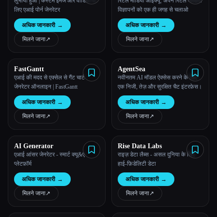
लुभाया हुआ | कस्टम इमेज और वीडियो के
रिटेल मीडिया आईक्यू: अपने रिटेल मीडिया
लिए एआई पोर्न जेनरेटर
विज्ञापनों को एक ही जगह से चलाओ
अधिक जानकारी
→
अधिक जानकारी
→
मिलने जाना
↗︎
मिलने जाना
↗︎
FastGantt
AgentSea
एआई की मदद से एक्सेल से गैंट चार्ट
नवीनतम AI मॉडल ऐक्सेस करने के लिए
जेनरेटर ऑनलाइन | FastGantt
एक निजी, तेज़ और सुरक्षित चैट इंटरफ़ेस।
अधिक जानकारी
→
अधिक जानकारी
→
मिलने जाना
↗︎
मिलने जाना
↗︎
AI Generator
Rise Data Labs
एआई आंसर जेनरेटर - स्मार्ट क्यू&ए
राइज़ डेटा लैब्स - असल दुनिया के लिए
प्लेटफ़ॉर्म
हाई-फ़िडेलिटी डेटा
अधिक जानकारी
→
अधिक जानकारी
→
मिलने जाना
↗︎
मिलने जाना
↗︎