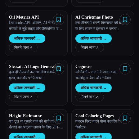
Oil Metrics API
AI Christmas Photo
OilmetricsAPI: आसान, AI से तेल की
इस सीज़न में अपनी क्रिसमस की तस्वीरों
कीमतों से जुड़े लाइव और ऐतिहासिक डेटा
के लिए लाइन में इंतज़ार न करना।
का ऐक्सेस।
अधिक जानकारी
→
अधिक जानकारी
→
मिलने जाना
↗︎
मिलने जाना
↗︎
Slea.ai: AI Logo Generator
Cognexo
कुछ ही सेकंड में कस्टम लोगो बनाएं—
कॉग्नेक्सो - काटने के आकार का,
मुफ़्त, तेज़ और प्रोफ़ेशनल।
सरलीकृत शिक्षा और सर्वेक्षण
अधिक जानकारी
→
अधिक जानकारी
→
मिलने जाना
↗︎
मिलने जाना
↗︎
Height Estimator
Cool Coloring Pages
एक टूल जो तुम्हारे बच्चे की भावी वयस्क
कस्टम प्रिंट करने योग्य कलरिंग पेज
ऊंचाई का अनुमान लगाने के लिए GPT-4
जेनरेटर
का इस्तेमाल करता है और ऊंचाई का
अधिक जानकारी
→
अधिक जानकारी
→