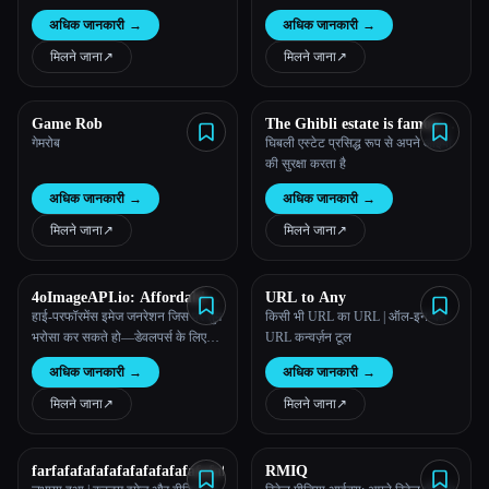
ऑटोमेशन
अधिक जानकारी
→
अधिक जानकारी
→
मिलने जाना
↗︎
मिलने जाना
↗︎
Game Rob
The Ghibli estate is famously
protective of their IP
गेमरोब
घिबली एस्टेट प्रसिद्ध रूप से अपने आईपी
की सुरक्षा करता है
अधिक जानकारी
→
अधिक जानकारी
→
मिलने जाना
↗︎
मिलने जाना
↗︎
4oImageAPI.io: Affordable
URL to Any
and Reliable 4o Image
हाई-परफॉरमेंस इमेज जनरेशन जिस पर तुम
किसी भी URL का URL | ऑल-इन-वन
API(The latest released)
भरोसा कर सकते हो—डेवलपर्स के लिए
URL कन्वर्ज़न टूल
डिज़ाइन किया गया है, जो स्केल के लिए
अधिक जानकारी
→
अधिक जानकारी
→
तैयार है।
मिलने जाना
↗︎
मिलने जाना
↗︎
farfafafafafafafafafafafafafafafafafafaf
RMIQ