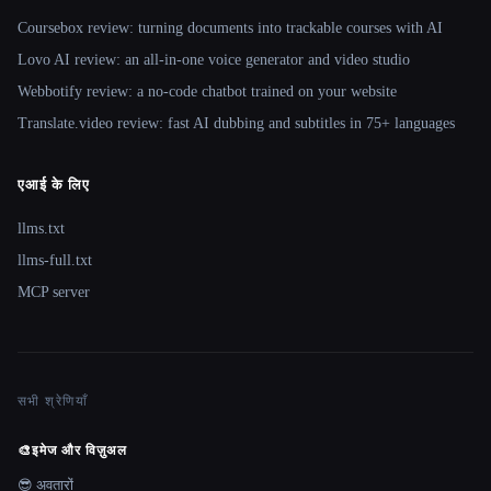
Coursebox review: turning documents into trackable courses with AI
Lovo AI review: an all-in-one voice generator and video studio
Webbotify review: a no-code chatbot trained on your website
Translate.video review: fast AI dubbing and subtitles in 75+ languages
एआई के लिए
llms.txt
llms-full.txt
MCP server
सभी श्रेणियाँ
🎨
इमेज और विज़ुअल
😎 अवतारों