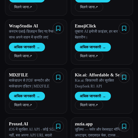
अनुमान लगाने के लिए छवियों का विश्लेषण
करता है।
मिलने जाना
↗︎
मिलने जाना
↗︎
WrapStudio AI
EmojiClick
कस्टम एआई-डिज़ाइन किए गए रैप्स के
तुम्हारा AI इमोजी फ़ाइंडर, हर बार
साथ अपने वाहन में क्रांति लाएं
बेहतरीन।
अधिक जानकारी
→
अधिक जानकारी
→
मिलने जाना
↗︎
मिलने जाना
↗︎
MD2FILE
Kie.ai: Affordable & Secure
DeepSeek R1 API
मार्कडाउन से PDF कन्वर्टर और
Kie.ai: किफ़ायती और सुरक्षित
मार्कडाउन एडिटर | MD2FILE
DeepSeek R1 API
अधिक जानकारी
→
अधिक जानकारी
→
मिलने जाना
↗︎
मिलने जाना
↗︎
Proxed.AI
zuzia.app
iOS में सुरक्षित AI API - कोई SDK
ज़ुज़िया — सर्वर और वेबसाइट मॉनिटरिंग,
नहीं, बस अपना API URL बदलो
अपटाइम, एसएसएल चेक, टास्क