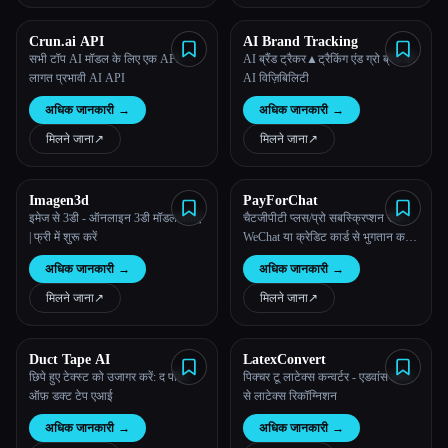
Crun.ai API
AI Brand Tracking
सभी टॉप AI मॉडल के लिए एक API —
AI ब्रैंड ट्रैकर▲ट्रैकिंग एंड ग्रो ब्रैंड की
लागत प्रभावी AI API
AI विज़िबिलिटी
अधिक जानकारी
→
अधिक जानकारी
→
मिलने जाना
↗︎
मिलने जाना
↗︎
Imagen3d
PayForChat
इमेज से 3डी - ऑनलाइन 3डी मॉडल बनाएं
चैटजीपीटी प्लस/प्रो सबस्क्रिप्शन सेवा।
| फ्री में शुरू करें
WeChat या क्रेडिट कार्ड से भुगतान करें,
1 मिनट में ऐक्टिवेट किया जाए, अगर ऐसा
अधिक जानकारी
→
अधिक जानकारी
→
न हो तो पूरा रिफ़ंड मिल जाए।
मिलने जाना
↗︎
मिलने जाना
↗︎
Duct Tape AI
LatexConvert
छिपे हुए टेक्स्ट को उजागर करें: द पॉवर
पिक्चर टू लाटेक्स कन्वर्टर - एडवांस इमेज
ऑफ़ डक्ट टेप एआई
से लाटेक्स रिकॉग्निशन
अधिक जानकारी
→
अधिक जानकारी
→