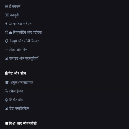
🛒 ई-कॉमर्स
👩‍⚖️ कानूनी
👨‍💻 ग्राहक सहेयता
🧑‍💼 रिक्रूटिंग और एटीएस
📋 रेज़्यूमे और सीवी बिल्डर
📈 लेखा और वित्त
📊 स्लाइड और प्रस्तुतियाँ
🤖
चैट और शोध
🎓 अनुसंधान सहायक
🔍 खोज इंजन
🤖💬 चैट बॉट
📊 डेटा एनालिसिस
🎓
शिक्षा और जीवनशैली