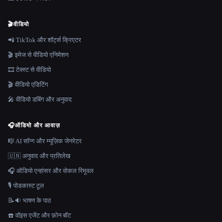
🎬
वीडियो
📲 TikTok और शॉर्ट्स क्रिएटर
🎬 इमेज से वीडियो एनिमेशन
🎞️ टेक्स्ट से वीडियो
🎬 वीडियो एडिटिंग
🎤 वीडियो डबिंग और अनुवाद
🎧
ऑडियो और आवाज़
🎼 AI सॉन्ग और म्यूज़िक जेनरेटर
🇺🇳 अनुवाद और प्रतिलेख
🎧 ऑडियो एन्हांसर और वोकल रिमूवल
🎙️ पोडकास्ट टूल
📝🔉 भाषण के पाठ
☎️ वॉइस एजेंट और फ़ोन बॉट