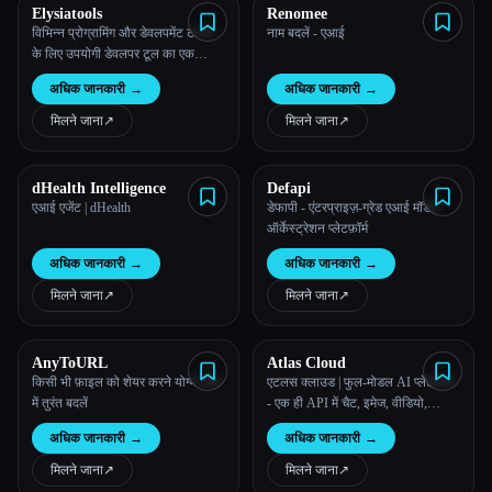
Elysiatools
Renomee
विभिन्न प्रोग्रामिंग और डेवलपमेंट टास्क
नाम बदलें - एआई
के लिए उपयोगी डेवलपर टूल का एक
व्यापक कलेक्शन।
अधिक जानकारी
→
अधिक जानकारी
→
मिलने जाना
↗︎
मिलने जाना
↗︎
dHealth Intelligence
Defapi
एआई एजेंट | dHealth
डेफापी - एंटरप्राइज़-ग्रेड एआई मॉडल
ऑर्केस्ट्रेशन प्लेटफ़ॉर्म
अधिक जानकारी
→
अधिक जानकारी
→
मिलने जाना
↗︎
मिलने जाना
↗︎
AnyToURL
Atlas Cloud
किसी भी फ़ाइल को शेयर करने योग्य लिंक
एटलस क्लाउड | फुल-मोडल AI प्लेटफ़ॉर्म
में तुरंत बदलें
- एक ही API में चैट, इमेज, वीडियो,
ऑडियो
अधिक जानकारी
→
अधिक जानकारी
→
मिलने जाना
↗︎
मिलने जाना
↗︎