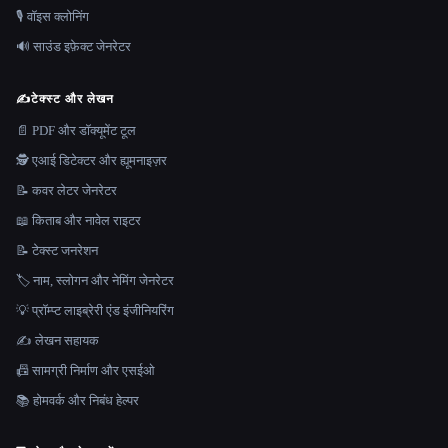
🎙️ वॉइस क्लोनिंग
🔊 साउंड इफ़ेक्ट जेनरेटर
✍️
टेक्स्ट और लेखन
📄 PDF और डॉक्यूमेंट टूल
🕵️ एआई डिटेक्टर और ह्यूमनाइज़र
📝 कवर लेटर जेनरेटर
📖 किताब और नावेल राइटर
📝 टेक्स्ट जनरेशन
🏷️ नाम, स्लोगन और नेमिंग जेनरेटर
💡 प्रॉम्प्ट लाइब्रेरी एंड इंजीनियरिंग
✍️ लेखन सहायक
📠 सामग्री निर्माण और एसईओ
📚 होमवर्क और निबंध हेल्पर