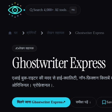
Search 4,000+ AI tools…
⌘
K
घर
श्रेणियाँ
लेखन सहायक
Ghostwriter Express
✍️
लेखन सहायक
Ghostwriter Express
एआई बुक-राइटर की मदद से हाई-क्वालिटी, नॉन-फ़िक्शन किताबें 
ओरिजिनल। प्रोफ़ेशनल।.
मिलने जाना
Ghostwriter Express
↗︎
समीक्षा पढ़ें ↓︎
Sav