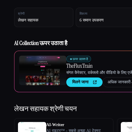
श्रेणी
विकल्प
लेखन सहायक
6 समान उपकरण
Esc
AI Collection ऊपर उठाता है
★
ऊपर उठाता है
TheFluxTrain
संगत कैरेक्टर, वर्कफ़्लो और वीडियो के लिए ए
मिलने जाना
अधिक जानकारी
लेखन सहायक
श्रेणी चयन
AI-Writer
AI राइटर™ - सबसे अच्छा AI टेक्स्ट