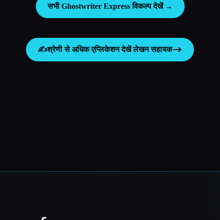
सभी Ghostwriter Express विकल्प देखें →
✍️
श्रेणी से अधिक एप्लिकेशन देखें
लेखन सहायक