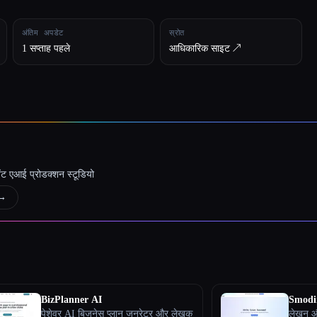
अंतिम अपडेट
स्रोत
1 सप्ताह पहले
आधिकारिक साइट ↗︎
जेंट एआई प्रोडक्शन स्टूडियो
→
BizPlanner AI
Smodi
पेशेवर AI बिज़नेस प्लान जनरेटर और लेखक
लेखन और