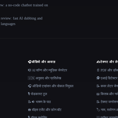
ew: a no-code chatbot trained on
 review: fast AI dubbing and
+ languages
🎧
ऑडियो और आवाज़
✍️
टेक्स्ट और ल
🎼 AI सॉन्ग और म्यूज़िक जेनरेटर
📄 PDF और डॉक्यू
🇺🇳 अनुवाद और प्रतिलेख
🕵️ एआई डिटेक्टर
🎧 ऑडियो एन्हांसर और वोकल रिमूवल
📝 कवर लेटर जेन
🎙️ पोडकास्ट टूल
📖 किताब और नाव
📝🔉 भाषण के पाठ
📝 टेक्स्ट जनरेश
☎️ वॉइस एजेंट और फ़ोन बॉट
🏷️ नाम, स्लोगन औ
🎙️ वॉइस क्लोनिंग
💡 प्रॉम्प्ट लाइब्र