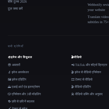
शीर्ष टूल्स 2026
Webbotify revi
टूल जमा करें
your website
Translate.video
subtitles in 75
सभी श्रेणियाँ
🎨
इमेज और विज़ुअल
🎬
वीडियो
😎 अवतारों
📲 TikTok और शॉर्ट्स क्रिएटर
🔬 इमेज अपस्केलर
🎬 इमेज से वीडियो एनिमेशन
🖼️ इमेज एडिटिंग
🎞️ टेक्स्ट से वीडियो
🌄 एआई आर्ट एंड इलस्ट्रेशन
🎬 वीडियो एडिटिंग
🎲 एनिमेशन और 3डी मॉडलिंग
🎤 वीडियो डबिंग और अनुवाद
🔁 छवि से छवि में बदलाव
🖌️ टेक्स्ट से इमेज