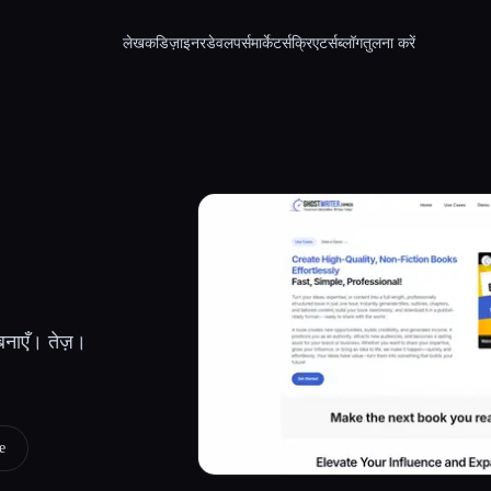
लेखक
डिज़ाइनर
डेवलपर्स
मार्केटर्स
क्रिएटर्स
ब्लॉग
तुलना करें
बनाएँ। तेज़।
e