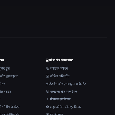
ेखन
💻
कोड और डेवलपमेंट
मेंट टूल
🦾 एजेंटिक कोडिंग
 और ह्यूमनाइज़र
💻 कोडिंग असिस्टेंट
रेटर
🗄️ डेटाबेस और एसक्यूएल असिस्टेंट
ेल राइटर
🔌 प्लगइन्स और एक्सटेंशन
न
📱 मोबाइल ऐप बिल्डर
र नेमिंग जेनरेटर
🛠️ वाइब कोडिंग और ऐप बिल्डर
ेरी एंड इंजीनियरिंग
🕸 वेब डिजाइन