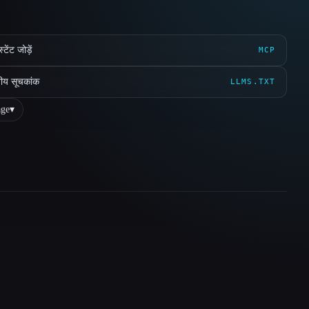
ेंट जोड़ें
MCP
ीय सूचकांक
LLMS.TXT
ge
▾