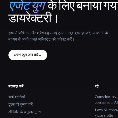
एजेंट युग
के लिए बनाया गय
That AI Collection
डायरेक्टरी।
हाथ से जाँचे गए और श्रेणीबद्ध एआई टूल्स। खुद ब्राउज़ करें, या MCP के
माध्यम से अपने एआई असिस्टेंट को कनेक्ट करें।
अपना टूल जमा करें
→
ब्राउज़ करें
पढ़ें
Site navigation
सभी श्रेणियाँ
Coursebox revi
courses with AI
टूल्स की तुलना करें
Lovo AI review:
ऑडियंस के अनुसार टूल्स
video studio