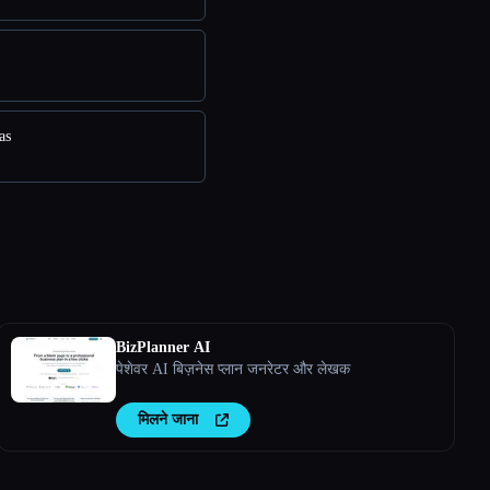
as
BizPlanner AI
पेशेवर AI बिज़नेस प्लान जनरेटर और लेखक
मिलने जाना