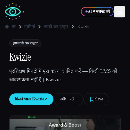
✦
AI से सबमिट करें
घर
श्रेणियाँ
स्टडी और ट्यूटर
Kwizie
✍️
🎨
लेखक
डिज़ाइनर
🎓
स्टडी और ट्यूटर
Kwizie
💻
📈
डेवलपर्स
मार्केटर्स
प्रशिक्षण मिनटों में पूरा करना साबित करें — किसी LMS की
आवश्यकता नहीं है | Kwizie.
🎓
🎬
विद्यार्थी
क्रिएटर्स
मिलने जाना
Kwizie
↗︎
समीक्षा पढ़ें ↓︎
Save
ब्लॉग
टूल्स की तुलना करें