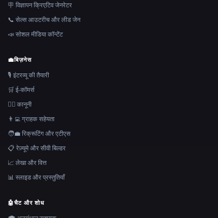
🪧 विज्ञापन क्रिएटिव जेनरेटर
📞 सेल्स आउटरीच और लीड जेन
📣 सोशल मीडिया कॉन्टेंट
💼
बिज़नेस
🎙️ इंटरव्यू की तैयारी
🛒 ई-कॉमर्स
👩‍⚖️ कानूनी
👨‍💻 ग्राहक सहेयता
🧑‍💼 रिक्रूटिंग और एटीएस
📋 रेज़्यूमे और सीवी बिल्डर
📈 लेखा और वित्त
📊 स्लाइड और प्रस्तुतियाँ
🤖
चैट और शोध