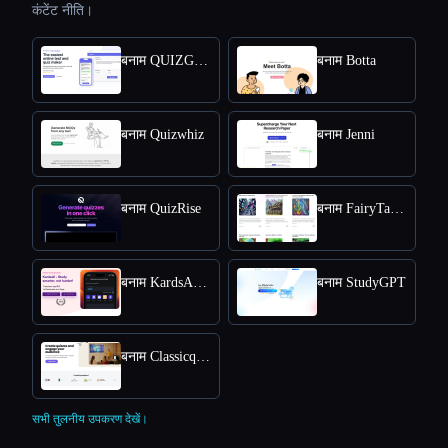
कंटेंट नीति।
बनाम QUIZGECKO
बनाम Botta
बनाम Quizwhiz
बनाम Jenni
बनाम QuizRise
बनाम FairyTailAI
बनाम KardsAI - AI Flashcard Maker
बनाम StudyGPT
बनाम Classicquiz com
सभी तुलनीय उपकरण देखें।