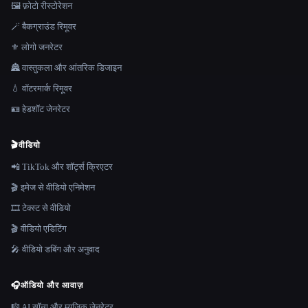
🖼️ फ़ोटो रीस्टोरेशन
🪄 बैकग्राउंड रिमूवर
⚜️ लोगो जनरेटर
🏯 वास्तुकला और आंतरिक डिजाइन
💧 वॉटरमार्क रिमूवर
🪪 हेडशॉट जेनरेटर
🎬
वीडियो
📲 TikTok और शॉर्ट्स क्रिएटर
🎬 इमेज से वीडियो एनिमेशन
🎞️ टेक्स्ट से वीडियो
🎬 वीडियो एडिटिंग
🎤 वीडियो डबिंग और अनुवाद
🎧
ऑडियो और आवाज़
🎼 AI सॉन्ग और म्यूज़िक जेनरेटर