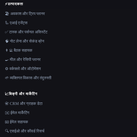
⚡
उत्पादकता
🏖 अवकाश और ट्रिप प्लानर
🦾 एआई एजेंट्स
✅ टास्क और पर्सनल असिस्टेंट
🧠 नोट लेना और सेकंड ब्रेन
👨‍💻 बैठक सहायक
🍳 मील और रेसिपी प्लानर
⚙️ वर्कफ़्लो और ऑटोमेशन
🌱 व्यक्तिगत विकास और तंदुरुस्ती
📈
बिक्री और मार्केटिंग
📇 CRM और ग्राहक डेटा
✉️ ईमेल मार्केटिंग
📧 ईमेल सहायक
🔍 एसईओ और कीवर्ड रिसर्च