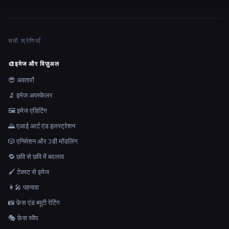
सभी श्रेणियाँ
🎨
इमेज और विज़ुअल
😎 अवतारों
🔬 इमेज अपस्केलर
🖼️ इमेज एडिटिंग
🌄 एआई आर्ट एंड इलस्ट्रेशन
🎲 एनिमेशन और 3डी मॉडलिंग
🔁 छवि से छवि में बदलाव
🖌️ टेक्स्ट से इमेज
👩‍🎤 पहनावा
📸 फ़ेस एंड ब्यूटी रेटिंग
🎭 फ़ेस स्वैप