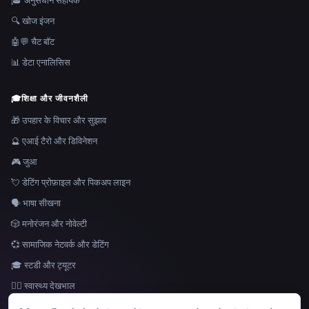
🎓 अनुसंधान सहायक
🔍 खोज इंजन
🤖💬 चैट बॉट
📊 डेटा एनालिसिस
🎓
शिक्षा और जीवनशैली
🎁 उपहार के विचार और सुझाव
🔮 एआई टैरो और डिविनेशन
🎮 जुआ
💘 डेटिंग प्रोफ़ाइल और पिकअप लाइन
🗣️ भाषा सीखना
🎲 मनोरंजन और नोवेल्टी
💞 सामाजिक नेटवर्क और डेटिंग
🎓 स्टडी और ट्यूटर
👩‍⚕️ स्वास्थ्य देखभाल
भाषा