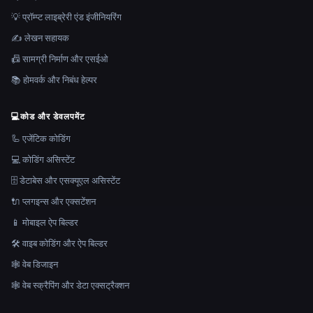
💡 प्रॉम्प्ट लाइब्रेरी एंड इंजीनियरिंग
✍️ लेखन सहायक
📠 सामग्री निर्माण और एसईओ
📚 होमवर्क और निबंध हेल्पर
💻
कोड और डेवलपमेंट
🦾 एजेंटिक कोडिंग
💻 कोडिंग असिस्टेंट
🗄️ डेटाबेस और एसक्यूएल असिस्टेंट
🔌 प्लगइन्स और एक्सटेंशन
📱 मोबाइल ऐप बिल्डर
🛠️ वाइब कोडिंग और ऐप बिल्डर
🕸 वेब डिजाइन
🕸️ वेब स्क्रैपिंग और डेटा एक्सट्रैक्शन