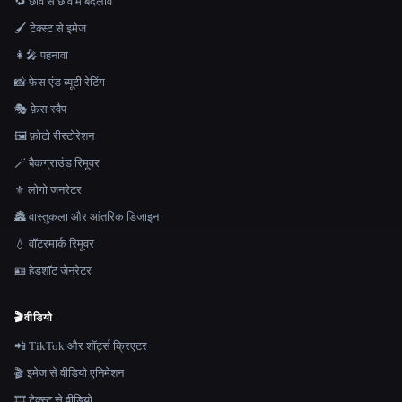
🔁 छवि से छवि में बदलाव
🖌️ टेक्स्ट से इमेज
👩‍🎤 पहनावा
📸 फ़ेस एंड ब्यूटी रेटिंग
🎭 फ़ेस स्वैप
🖼️ फ़ोटो रीस्टोरेशन
🪄 बैकग्राउंड रिमूवर
⚜️ लोगो जनरेटर
🏯 वास्तुकला और आंतरिक डिजाइन
💧 वॉटरमार्क रिमूवर
🪪 हेडशॉट जेनरेटर
🎬
वीडियो
📲 TikTok और शॉर्ट्स क्रिएटर
🎬 इमेज से वीडियो एनिमेशन
🎞️ टेक्स्ट से वीडियो