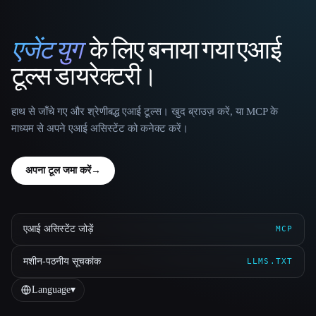
एजेंट युग
के लिए बनाया गया एआई
That AI Collection
टूल्स डायरेक्टरी।
हाथ से जाँचे गए और श्रेणीबद्ध एआई टूल्स। खुद ब्राउज़ करें, या MCP के
माध्यम से अपने एआई असिस्टेंट को कनेक्ट करें।
अपना टूल जमा करें
→
एआई असिस्टेंट जोड़ें
MCP
मशीन-पठनीय सूचकांक
LLMS.TXT
Language
▾