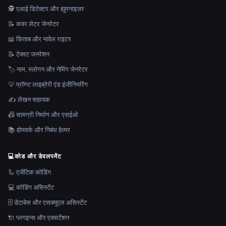
🕵️ एआई डिटेक्टर और ह्यूमनाइज़र
📝 कवर लेटर जेनरेटर
📖 किताब और नावेल राइटर
📝 टेक्स्ट जनरेशन
🏷️ नाम, स्लोगन और नेमिंग जेनरेटर
💡 प्रॉम्प्ट लाइब्रेरी एंड इंजीनियरिंग
✍️ लेखन सहायक
📠 सामग्री निर्माण और एसईओ
📚 होमवर्क और निबंध हेल्पर
💻
कोड और डेवलपमेंट
🦾 एजेंटिक कोडिंग
💻 कोडिंग असिस्टेंट
🗄️ डेटाबेस और एसक्यूएल असिस्टेंट
🔌 प्लगइन्स और एक्सटेंशन