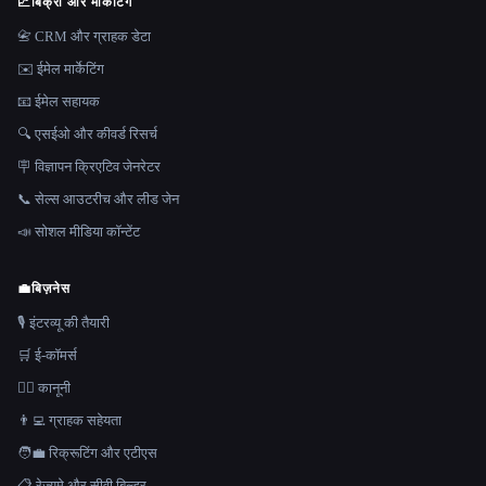
📈
बिक्री और मार्केटिंग
📇 CRM और ग्राहक डेटा
✉️ ईमेल मार्केटिंग
📧 ईमेल सहायक
🔍 एसईओ और कीवर्ड रिसर्च
🪧 विज्ञापन क्रिएटिव जेनरेटर
📞 सेल्स आउटरीच और लीड जेन
📣 सोशल मीडिया कॉन्टेंट
💼
बिज़नेस
🎙️ इंटरव्यू की तैयारी
🛒 ई-कॉमर्स
👩‍⚖️ कानूनी
👨‍💻 ग्राहक सहेयता
🧑‍💼 रिक्रूटिंग और एटीएस
📋 रेज़्यूमे और सीवी बिल्डर