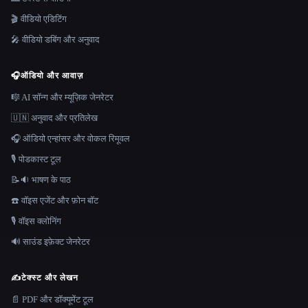
🎬 वीडियो एडिटिंग
🎤 वीडियो डबिंग और अनुवाद
🎧
ऑडियो और आवाज़
🎼 AI सॉन्ग और म्यूज़िक जेनरेटर
🇺🇳 अनुवाद और प्रतिलेख
🎧 ऑडियो एन्हांसर और वोकल रिमूवल
🎙️ पोडकास्ट टूल
📝🔉 भाषण के पाठ
☎️ वॉइस एजेंट और फ़ोन बॉट
🎙️ वॉइस क्लोनिंग
🔊 साउंड इफ़ेक्ट जेनरेटर
✍️
टेक्स्ट और लेखन
📄 PDF और डॉक्यूमेंट टूल