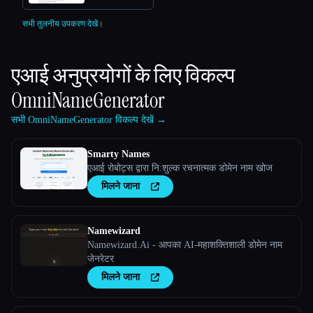
सभी तुलनीय उपकरण देखें।
एआई अनुप्रयोगों के लिए विकल्प
OmniNameGenerator
सभी OmniNameGenerator विकल्प देखें →
Smarty Names
एआई रोबोट्स द्वारा नि:शुल्क रचनात्मक डोमेन नाम खोज
मिलने जाना
Namewizard
Namewizard.Ai - आपका AI-महाशक्तिशाली डोमेन नाम
जेनरेटर
मिलने जाना