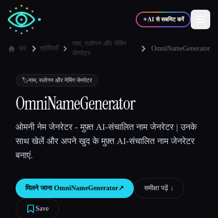
✦
AI से सबमिट करें
नाम, स्लोगन और नेमिंग
घर
श्रेणियाँ
OmniNameGenerator
जेनरेटर
✍️
🎨
लेखक
डिज़ाइनर
🏷️
नाम, स्लोगन और नेमिंग जेनरेटर
OmniNameGenerator
💻
📈
डेवलपर्स
मार्केटर्स
ओमनी नेम जेनरेटर - मुफ़्त AI-संचालित नाम जेनरेटर | उनके
🎓
🎬
विद्यार्थी
क्रिएटर्स
साथ खेलें और अपने खुद के मुफ़्त AI-संचालित नाम जेनरेटर
बनाएं.
मिलने जाना
OmniNameGenerator
↗︎
समीक्षा पढ़ें ↓︎
ब्लॉग
Save
टूल्स की तुलना करें