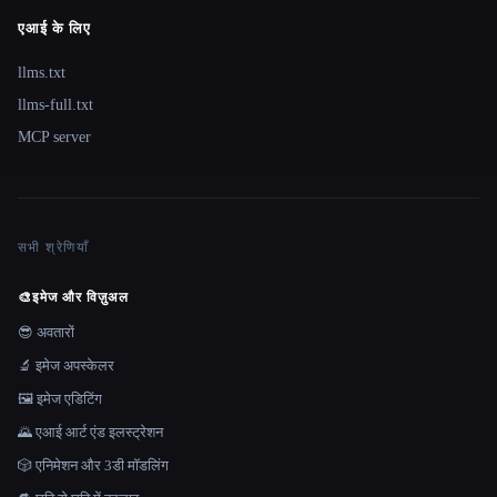
एआई के लिए
llms.txt
llms-full.txt
MCP server
सभी श्रेणियाँ
🎨
इमेज और विज़ुअल
😎 अवतारों
🔬 इमेज अपस्केलर
🖼️ इमेज एडिटिंग
🌄 एआई आर्ट एंड इलस्ट्रेशन
🎲 एनिमेशन और 3डी मॉडलिंग