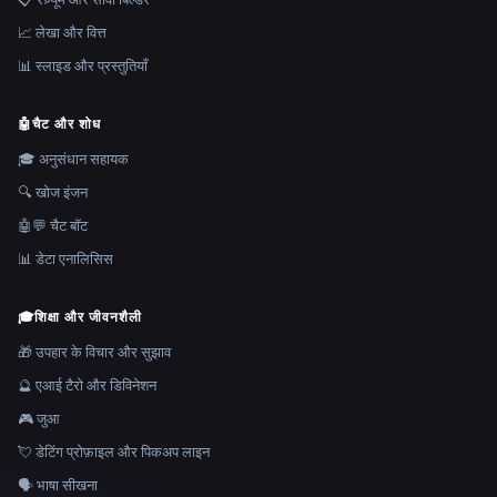
📈 लेखा और वित्त
📊 स्लाइड और प्रस्तुतियाँ
🤖
चैट और शोध
🎓 अनुसंधान सहायक
🔍 खोज इंजन
🤖💬 चैट बॉट
📊 डेटा एनालिसिस
🎓
शिक्षा और जीवनशैली
🎁 उपहार के विचार और सुझाव
🔮 एआई टैरो और डिविनेशन
🎮 जुआ
💘 डेटिंग प्रोफ़ाइल और पिकअप लाइन
🗣️ भाषा सीखना