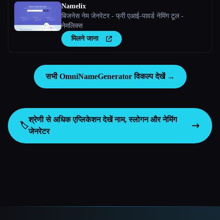
Namelix
बिजनेस नेम जेनरेटर - फ्री एआई-पावर्ड नेमिंग टूल -
नेमलिक्स
मिलने जाना
सभी OmniNameGenerator विकल्प देखें →
श्रेणी से अधिक एप्लिकेशन देखें
नाम, स्लोगन और नेमिंग
🏷️
जेनरेटर