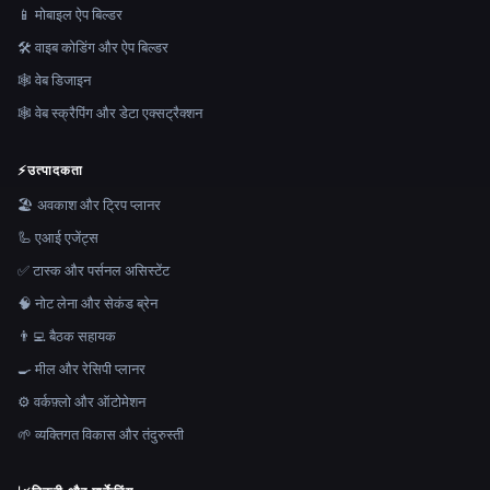
📱 मोबाइल ऐप बिल्डर
🛠️ वाइब कोडिंग और ऐप बिल्डर
🕸 वेब डिजाइन
🕸️ वेब स्क्रैपिंग और डेटा एक्सट्रैक्शन
⚡
उत्पादकता
🏖 अवकाश और ट्रिप प्लानर
🦾 एआई एजेंट्स
✅ टास्क और पर्सनल असिस्टेंट
🧠 नोट लेना और सेकंड ब्रेन
👨‍💻 बैठक सहायक
🍳 मील और रेसिपी प्लानर
⚙️ वर्कफ़्लो और ऑटोमेशन
🌱 व्यक्तिगत विकास और तंदुरुस्ती