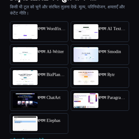
किसी भी टूल को चुनें और संरचित तुलना देखें: मूल्य, परिनियोजन, क्षमताएँ और
कंटेंट नीति।
बनाम Wordfixerbot
बनाम AI Text Summarizer
बनाम AI-Writer
बनाम Smodin
बनाम BizPlanner AI
बनाम Rytr
बनाम ChatArt
बनाम Paragraph AI
बनाम Elephas