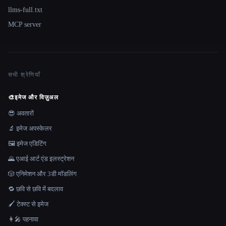
llms-full.txt
MCP server
सभी श्रेणियाँ
🎨
इमेज और विज़ुअल
😎 अवतारों
🔬 इमेज अपस्केलर
🖼️ इमेज एडिटिंग
🌄 एआई आर्ट एंड इलस्ट्रेशन
🎲 एनिमेशन और 3डी मॉडलिंग
🔁 छवि से छवि में बदलाव
🖌️ टेक्स्ट से इमेज
👩‍🎤 पहनावा