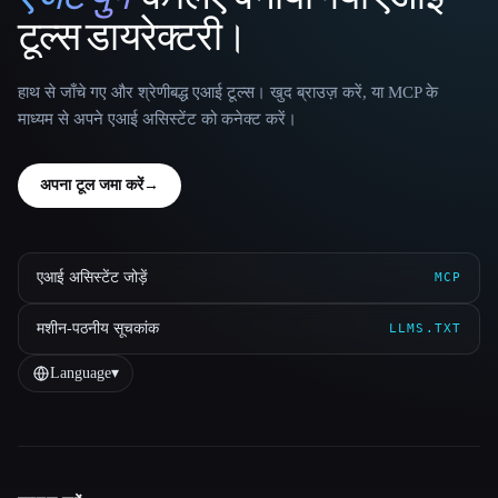
That AI Collection
टूल्स डायरेक्टरी।
हाथ से जाँचे गए और श्रेणीबद्ध एआई टूल्स। खुद ब्राउज़ करें, या MCP के
माध्यम से अपने एआई असिस्टेंट को कनेक्ट करें।
अपना टूल जमा करें
→
एआई असिस्टेंट जोड़ें
MCP
मशीन-पठनीय सूचकांक
LLMS.TXT
Language
▾