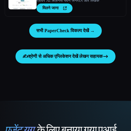
पेशेवर AI बिज़नेस प्लान जनरेटर और लेखक
मिलने जाना
सभी PaperCheck विकल्प देखें →
✍️
श्रेणी से अधिक एप्लिकेशन देखें
लेखन सहायक
एजेंट युग
के लिए बनाया गया एआई