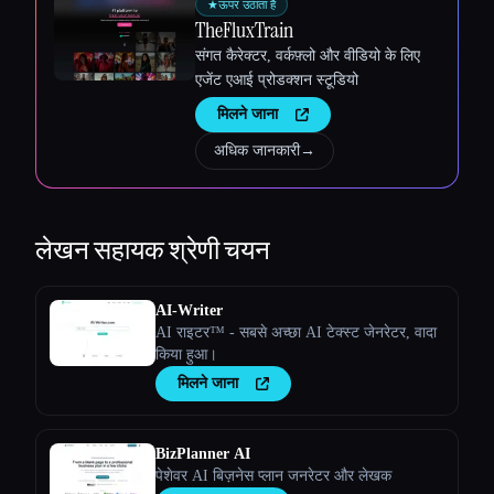
★
ऊपर उठाता है
TheFluxTrain
संगत कैरेक्टर, वर्कफ़्लो और वीडियो के लिए
एजेंट एआई प्रोडक्शन स्टूडियो
मिलने जाना
अधिक जानकारी
→
लेखन सहायक
श्रेणी चयन
AI-Writer
AI राइटर™ - सबसे अच्छा AI टेक्स्ट जेनरेटर, वादा
किया हुआ।
मिलने जाना
BizPlanner AI
पेशेवर AI बिज़नेस प्लान जनरेटर और लेखक