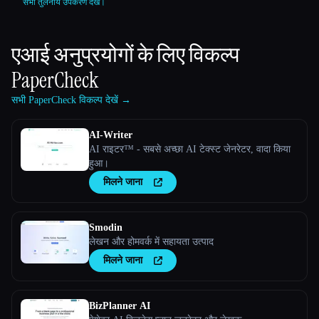
सभी तुलनीय उपकरण देखें।
एआई अनुप्रयोगों के लिए विकल्प
PaperCheck
सभी PaperCheck विकल्प देखें →
AI-Writer
AI राइटर™ - सबसे अच्छा AI टेक्स्ट जेनरेटर, वादा किया
हुआ।
मिलने जाना
Smodin
लेखन और होमवर्क में सहायता उत्पाद
मिलने जाना
BizPlanner AI