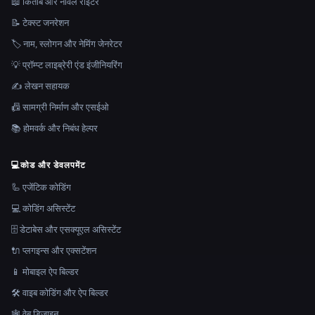
📖 किताब और नावेल राइटर
📝 टेक्स्ट जनरेशन
🏷️ नाम, स्लोगन और नेमिंग जेनरेटर
💡 प्रॉम्प्ट लाइब्रेरी एंड इंजीनियरिंग
✍️ लेखन सहायक
📠 सामग्री निर्माण और एसईओ
📚 होमवर्क और निबंध हेल्पर
💻
कोड और डेवलपमेंट
🦾 एजेंटिक कोडिंग
💻 कोडिंग असिस्टेंट
🗄️ डेटाबेस और एसक्यूएल असिस्टेंट
🔌 प्लगइन्स और एक्सटेंशन
📱 मोबाइल ऐप बिल्डर
🛠️ वाइब कोडिंग और ऐप बिल्डर
🕸 वेब डिजाइन