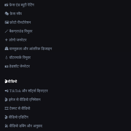
📸 फ़ेस एंड ब्यूटी रेटिंग
🎭 फ़ेस स्वैप
🖼️ फ़ोटो रीस्टोरेशन
🪄 बैकग्राउंड रिमूवर
⚜️ लोगो जनरेटर
🏯 वास्तुकला और आंतरिक डिजाइन
💧 वॉटरमार्क रिमूवर
🪪 हेडशॉट जेनरेटर
🎬
वीडियो
📲 TikTok और शॉर्ट्स क्रिएटर
🎬 इमेज से वीडियो एनिमेशन
🎞️ टेक्स्ट से वीडियो
🎬 वीडियो एडिटिंग
🎤 वीडियो डबिंग और अनुवाद