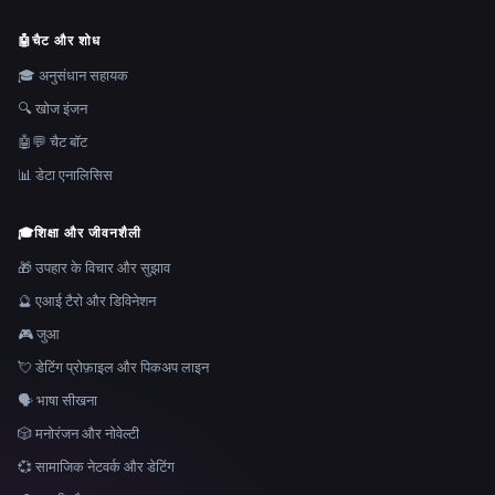
🤖
चैट और शोध
🎓 अनुसंधान सहायक
🔍 खोज इंजन
🤖💬 चैट बॉट
📊 डेटा एनालिसिस
🎓
शिक्षा और जीवनशैली
🎁 उपहार के विचार और सुझाव
🔮 एआई टैरो और डिविनेशन
🎮 जुआ
💘 डेटिंग प्रोफ़ाइल और पिकअप लाइन
🗣️ भाषा सीखना
🎲 मनोरंजन और नोवेल्टी
💞 सामाजिक नेटवर्क और डेटिंग