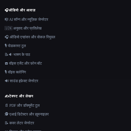
🎧
ऑडियो और आवाज़
🎼 AI सॉन्ग और म्यूज़िक जेनरेटर
🇺🇳 अनुवाद और प्रतिलेख
🎧 ऑडियो एन्हांसर और वोकल रिमूवल
🎙️ पोडकास्ट टूल
📝🔉 भाषण के पाठ
☎️ वॉइस एजेंट और फ़ोन बॉट
🎙️ वॉइस क्लोनिंग
🔊 साउंड इफ़ेक्ट जेनरेटर
✍️
टेक्स्ट और लेखन
📄 PDF और डॉक्यूमेंट टूल
🕵️ एआई डिटेक्टर और ह्यूमनाइज़र
📝 कवर लेटर जेनरेटर