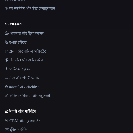
🕸️ वेब स्क्रैपिंग और डेटा एक्सट्रैक्शन
⚡
उत्पादकता
🏖 अवकाश और ट्रिप प्लानर
🦾 एआई एजेंट्स
✅ टास्क और पर्सनल असिस्टेंट
🧠 नोट लेना और सेकंड ब्रेन
👨‍💻 बैठक सहायक
🍳 मील और रेसिपी प्लानर
⚙️ वर्कफ़्लो और ऑटोमेशन
🌱 व्यक्तिगत विकास और तंदुरुस्ती
📈
बिक्री और मार्केटिंग
📇 CRM और ग्राहक डेटा
✉️ ईमेल मार्केटिंग