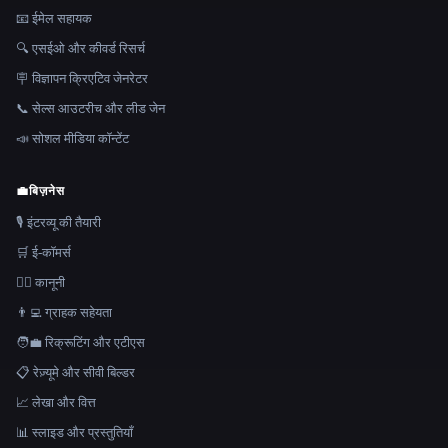
📧 ईमेल सहायक
🔍 एसईओ और कीवर्ड रिसर्च
🪧 विज्ञापन क्रिएटिव जेनरेटर
📞 सेल्स आउटरीच और लीड जेन
📣 सोशल मीडिया कॉन्टेंट
💼
बिज़नेस
🎙️ इंटरव्यू की तैयारी
🛒 ई-कॉमर्स
👩‍⚖️ कानूनी
👨‍💻 ग्राहक सहेयता
🧑‍💼 रिक्रूटिंग और एटीएस
📋 रेज़्यूमे और सीवी बिल्डर
📈 लेखा और वित्त
📊 स्लाइड और प्रस्तुतियाँ