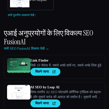
सभी तुलनीय उपकरण देखें।
एआई अनुप्रयोगों के लिए विकल्प
SEO
FusionAI
सभी SEO FusionAI विकल्प देखें →
Link Finder
सिर्फ़ 10 सेकंड में, सबसे अच्छे दामों पर, सबसे अच्छे लिंक ढूंढे
मिलने जाना
AI SEO by Leap AI
विश्व-स्तरीय AI SEO प्लेटफ़ॉर्म ऑर्गेनिक ट्रैफ़िक को बढ़ाता
है और तुम्हारे ब्रांड की आवाज़ को दर्शाता है। तुम्हारी सभी
ज़रूरतों के लिए उच्च गुणवत्ता वाली, सुरक्षित सामग्री
मिलने जाना
सुनिश्चित करता है।