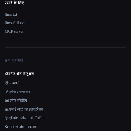
एआई के लिए
llms.txt
llms-full.txt
MCP server
सभी श्रेणियाँ
🎨
इमेज और विज़ुअल
😎 अवतारों
🔬 इमेज अपस्केलर
🖼️ इमेज एडिटिंग
🌄 एआई आर्ट एंड इलस्ट्रेशन
🎲 एनिमेशन और 3डी मॉडलिंग
🔁 छवि से छवि में बदलाव