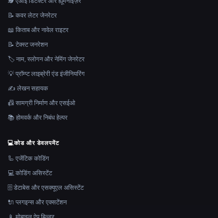
🕵️ एआई डिटेक्टर और ह्यूमनाइज़र
📝 कवर लेटर जेनरेटर
📖 किताब और नावेल राइटर
📝 टेक्स्ट जनरेशन
🏷️ नाम, स्लोगन और नेमिंग जेनरेटर
💡 प्रॉम्प्ट लाइब्रेरी एंड इंजीनियरिंग
✍️ लेखन सहायक
📠 सामग्री निर्माण और एसईओ
📚 होमवर्क और निबंध हेल्पर
💻
कोड और डेवलपमेंट
🦾 एजेंटिक कोडिंग
💻 कोडिंग असिस्टेंट
🗄️ डेटाबेस और एसक्यूएल असिस्टेंट
🔌 प्लगइन्स और एक्सटेंशन
📱 मोबाइल ऐप बिल्डर