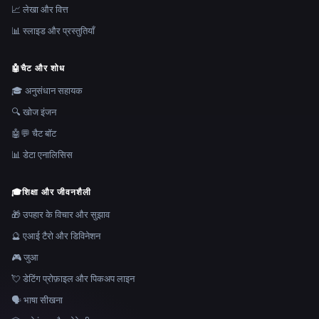
📈 लेखा और वित्त
📊 स्लाइड और प्रस्तुतियाँ
🤖
चैट और शोध
🎓 अनुसंधान सहायक
🔍 खोज इंजन
🤖💬 चैट बॉट
📊 डेटा एनालिसिस
🎓
शिक्षा और जीवनशैली
🎁 उपहार के विचार और सुझाव
🔮 एआई टैरो और डिविनेशन
🎮 जुआ
💘 डेटिंग प्रोफ़ाइल और पिकअप लाइन
🗣️ भाषा सीखना