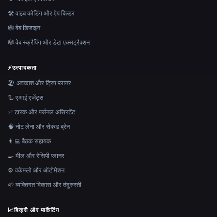
🛠️ वाइब कोडिंग और ऐप बिल्डर
🕸 वेब डिजाइन
🕸️ वेब स्क्रैपिंग और डेटा एक्सट्रैक्शन
⚡
उत्पादकता
🏖 अवकाश और ट्रिप प्लानर
🦾 एआई एजेंट्स
✅ टास्क और पर्सनल असिस्टेंट
🧠 नोट लेना और सेकंड ब्रेन
👨‍💻 बैठक सहायक
🍳 मील और रेसिपी प्लानर
⚙️ वर्कफ़्लो और ऑटोमेशन
🌱 व्यक्तिगत विकास और तंदुरुस्ती
📈
बिक्री और मार्केटिंग