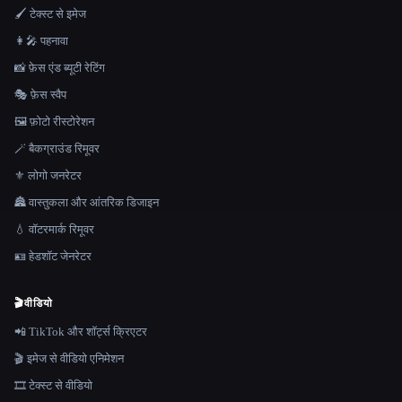
🖌️ टेक्स्ट से इमेज
👩‍🎤 पहनावा
📸 फ़ेस एंड ब्यूटी रेटिंग
🎭 फ़ेस स्वैप
🖼️ फ़ोटो रीस्टोरेशन
🪄 बैकग्राउंड रिमूवर
⚜️ लोगो जनरेटर
🏯 वास्तुकला और आंतरिक डिजाइन
💧 वॉटरमार्क रिमूवर
🪪 हेडशॉट जेनरेटर
🎬
वीडियो
📲 TikTok और शॉर्ट्स क्रिएटर
🎬 इमेज से वीडियो एनिमेशन
🎞️ टेक्स्ट से वीडियो