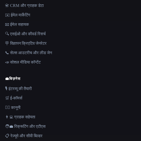
📇 CRM और ग्राहक डेटा
✉️ ईमेल मार्केटिंग
📧 ईमेल सहायक
🔍 एसईओ और कीवर्ड रिसर्च
🪧 विज्ञापन क्रिएटिव जेनरेटर
📞 सेल्स आउटरीच और लीड जेन
📣 सोशल मीडिया कॉन्टेंट
💼
बिज़नेस
🎙️ इंटरव्यू की तैयारी
🛒 ई-कॉमर्स
👩‍⚖️ कानूनी
👨‍💻 ग्राहक सहेयता
🧑‍💼 रिक्रूटिंग और एटीएस
📋 रेज़्यूमे और सीवी बिल्डर