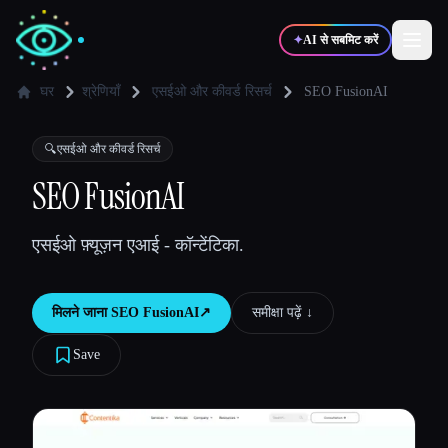
✦
AI से सबमिट करें
घर
श्रेणियाँ
एसईओ और कीवर्ड रिसर्च
SEO FusionAI
✍️
🎨
लेखक
डिज़ाइनर
🔍
एसईओ और कीवर्ड रिसर्च
SEO FusionAI
💻
📈
डेवलपर्स
मार्केटर्स
एसईओ फ़्यूज़न एआई - कॉन्टेंटिका.
🎓
🎬
विद्यार्थी
क्रिएटर्स
मिलने जाना
SEO FusionAI
↗︎
समीक्षा पढ़ें ↓︎
Save
ब्लॉग
टूल्स की तुलना करें