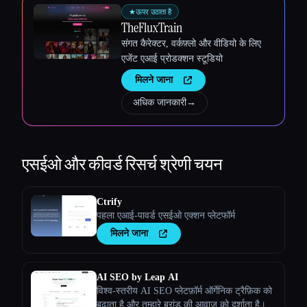
★
ऊपर उठाता है
TheFluxTrain
संगत कैरेक्टर, वर्कफ़्लो और वीडियो के लिए
एजेंट एआई प्रोडक्शन स्टूडियो
मिलने जाना
अधिक जानकारी
→
एसईओ और कीवर्ड रिसर्च
श्रेणी चयन
Ctrify
पहला एआई-पावर्ड एसईओ एक्शन प्लेटफॉर्म
मिलने जाना
AI SEO by Leap AI
विश्व-स्तरीय AI SEO प्लेटफ़ॉर्म ऑर्गेनिक ट्रैफ़िक को
बढ़ाता है और तुम्हारे ब्रांड की आवाज़ को दर्शाता है।