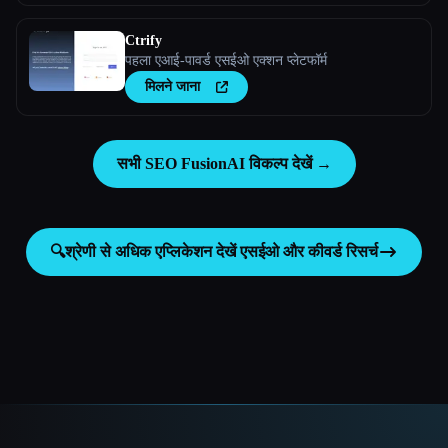
Ctrify
पहला एआई-पावर्ड एसईओ एक्शन प्लेटफॉर्म
मिलने जाना
सभी SEO FusionAI विकल्प देखें →
🔍
श्रेणी से अधिक एप्लिकेशन देखें
एसईओ और कीवर्ड रिसर्च