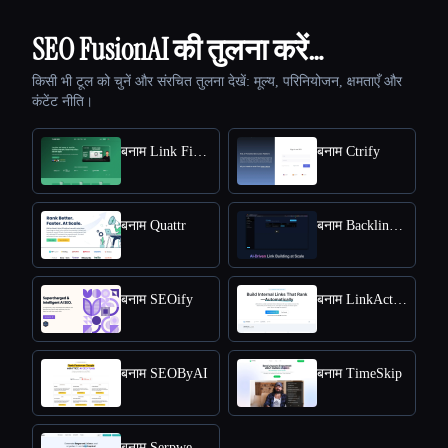
SEO FusionAI की तुलना करें…
किसी भी टूल को चुनें और संरचित तुलना देखें: मूल्य, परिनियोजन, क्षमताएँ और
कंटेंट नीति।
बनाम Link Finder
बनाम Ctrify
बनाम Quattr
बनाम Backlink GPT
बनाम SEOify
बनाम LinkActions
बनाम SEOByAI
बनाम TimeSkip
बनाम Serpwe