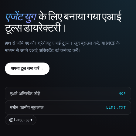
एजेंट युग
के लिए बनाया गया एआई
That AI Collection
टूल्स डायरेक्टरी।
हाथ से जाँचे गए और श्रेणीबद्ध एआई टूल्स। खुद ब्राउज़ करें, या MCP के
माध्यम से अपने एआई असिस्टेंट को कनेक्ट करें।
अपना टूल जमा करें
→
एआई असिस्टेंट जोड़ें
MCP
मशीन-पठनीय सूचकांक
LLMS.TXT
Language
▾