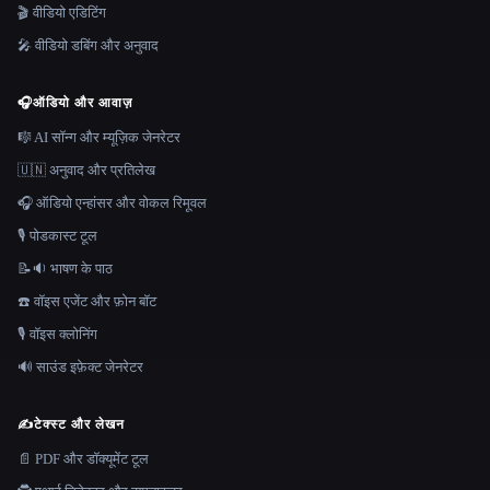
🎬 वीडियो एडिटिंग
🎤 वीडियो डबिंग और अनुवाद
🎧
ऑडियो और आवाज़
🎼 AI सॉन्ग और म्यूज़िक जेनरेटर
🇺🇳 अनुवाद और प्रतिलेख
🎧 ऑडियो एन्हांसर और वोकल रिमूवल
🎙️ पोडकास्ट टूल
📝🔉 भाषण के पाठ
☎️ वॉइस एजेंट और फ़ोन बॉट
🎙️ वॉइस क्लोनिंग
🔊 साउंड इफ़ेक्ट जेनरेटर
✍️
टेक्स्ट और लेखन
📄 PDF और डॉक्यूमेंट टूल