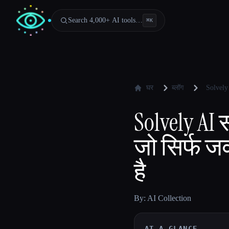
Search 4,000+ AI tools…
⌘
K
घर
ब्लॉग
Solvely 
Solvely AI
जो सिर्फ जव
है
By: AI Collection
AT A GLANCE