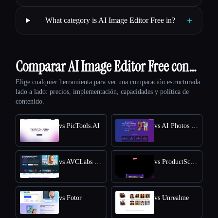
+
What category is AI Image Editor Free in?
Comparar AI Image Editor Free con…
Elige cualquier herramienta para ver una comparación estructurada
lado a lado: precios, implementación, capacidades y política de
contenido.
vs PicTools.AI
vs AI Photos Editor
vs AVCLabs PhotoPro AI
vs ProductScope AI
vs Fotor
vs Unrealme