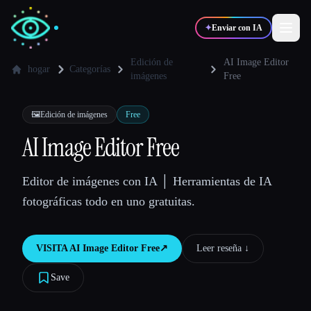
✦
Enviar con IA
Edición de
AI Image Editor
hogar
Categorías
imágenes
Free
✍️
🎨
Escritores
Diseñadores
🖼️
Edición de imágenes
Free
AI Image Editor Free
💻
📈
Desarrolladores
Marketers
Editor de imágenes con IA │ Herramientas de IA
🎓
🎬
Estudiantes
Creadores
fotográficas todo en uno gratuitas.
VISITA
AI Image Editor Free
↗︎
Leer reseña ↓︎
Blog
Save
Comparar herramientas