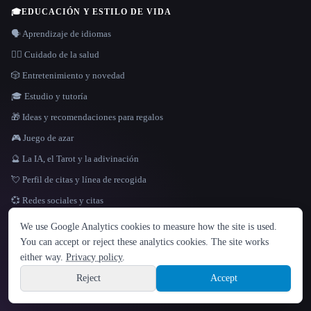
🎓
EDUCACIÓN Y ESTILO DE VIDA
🗣️ Aprendizaje de idiomas
👩‍⚕️ Cuidado de la salud
🎲 Entretenimiento y novedad
🎓 Estudio y tutoría
🎁 Ideas y recomendaciones para regalos
🎮 Juego de azar
🔮 La IA, el Tarot y la adivinación
💘 Perfil de citas y línea de recogida
💞 Redes sociales y citas
IDIOMA
We use Google Analytics cookies to measure how the site is used.
English
español
Français
Русский
简体中文
You can accept or reject these analytics cookies. The site works
Hindi
either way.
Privacy policy
.
© 2026 That AI Collection. Todos los derechos reservados.
·
Términos de servicios
·
Site information
política de privacidad
·
·
Built with Metatron ★
Reject
Accept
build de3d624c
Sign up