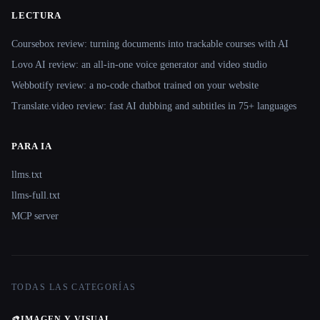
LECTURA
Coursebox review: turning documents into trackable courses with AI
Lovo AI review: an all-in-one voice generator and video studio
Webbotify review: a no-code chatbot trained on your website
Translate.video review: fast AI dubbing and subtitles in 75+ languages
PARA IA
llms.txt
llms-full.txt
MCP server
TODAS LAS CATEGORÍAS
🎨
IMAGEN Y VISUAL