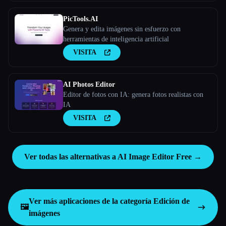
PicTools.AI
Genera y edita imágenes sin esfuerzo con
herramientas de inteligencia artificial
VISITA
AI Photos Editor
Editor de fotos con IA: genera fotos realistas con
IA
VISITA
Ver todas las alternativas a AI Image Editor Free →
Ver más aplicaciones de la categoría
Edición de
🖼️
imágenes