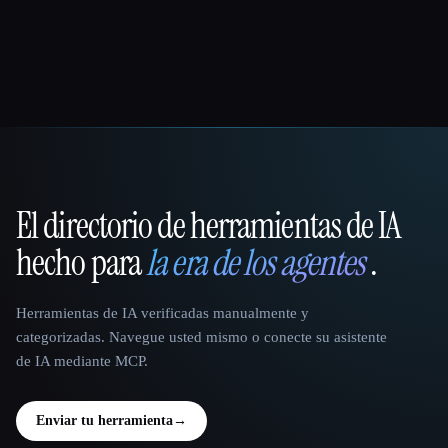
El directorio de herramientas de IA
That AI Collection
hecho para
la era de los agentes
.
Herramientas de IA verificadas manualmente y
categorizadas. Navegue usted mismo o conecte su asistente
de IA mediante MCP.
Enviar tu herramienta
→