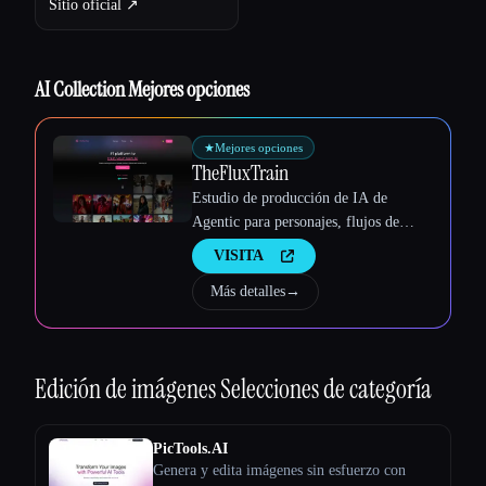
Sitio oficial ↗︎
Esc
AI Collection Mejores opciones
★
Mejores opciones
TheFluxTrain
Estudio de producción de IA de
Agentic para personajes, flujos de
trabajo y vídeos coherentes
VISITA
Más detalles
→
Edición de imágenes
Selecciones de categoría
PicTools.AI
Genera y edita imágenes sin esfuerzo con