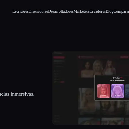
Escritores
Diseñadores
Desarrolladores
Marketers
Creadores
Blog
Compara
ncias inmersivas.