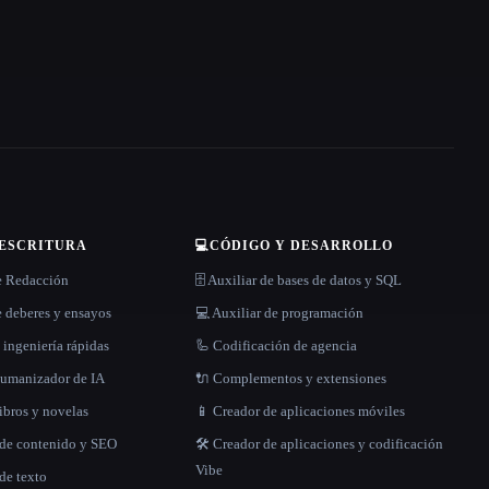
 ESCRITURA
💻
CÓDIGO Y DESARROLLO
e Redacción
🗄️ Auxiliar de bases de datos y SQL
 deberes y ensayos
💻 Auxiliar de programación
 ingeniería rápidas
🦾 Codificación de agencia
 humanizador de IA
🔌 Complementos y extensiones
libros y novelas
📱 Creador de aplicaciones móviles
 de contenido y SEO
🛠️ Creador de aplicaciones y codificación
Vibe
de texto