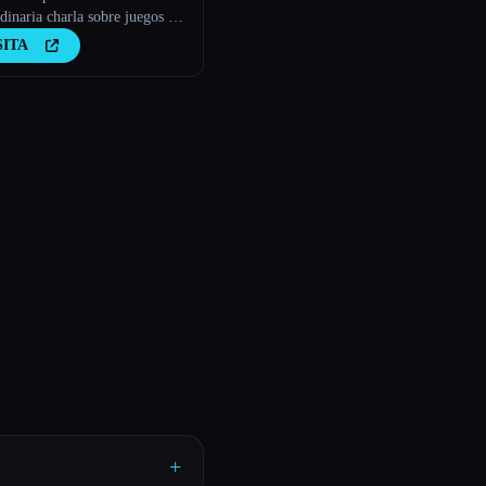
dinaria charla sobre juegos de
 IA
SITA
+