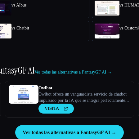
vs Albus
vs HUMA
vs Chatbit
vs Custo
antasyGF AI
Ver todas las alternativas a FantasyGF AI →
Owlbot
Owlbot ofrece un vanguardista servicio de chatbot
impulsado por la IA que se integra perfectamente
con tus datos para ofrecer respuestas instantáneas
VISITA
para ti, tus clientes o tu equipo.
Ver todas las alternativas a FantasyGF AI →