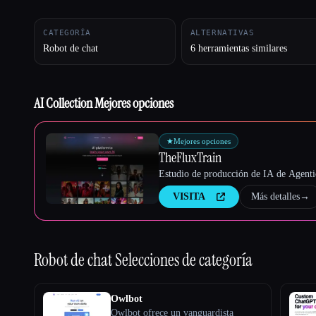
CATEGORÍA
ALTERNATIVAS
Robot de chat
6 herramientas similares
Esc
AI Collection Mejores opciones
★
Mejores opciones
TheFluxTrain
Estudio de producción de IA de Agentic
VISITA
Más detalles
→
Robot de chat
Selecciones de categoría
Owlbot
Owlbot ofrece un vanguardista