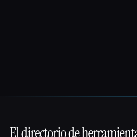
El directorio de herramient
That AI Collection