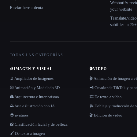
Webbotify revi
Enviar herramienta
your website
Translate.video
subtitles in 75
TODAS LAS CATEGORÍAS
🎨
IMAGEN Y VISUAL
🎬
VIDEO
🔬 Ampliador de imágenes
🎬 Animación de imagen a v
🎲 Animación y Modelado 3D
📲 Creador de TikTok y pant
🏯 Arquitectura e Interiorismo
🎞️ De texto a vídeo
🌄 Arte e ilustración con IA
🎤 Doblaje y traducción de 
😎 avatares
🎬 Edición de vídeo
📸 Clasificación facial y de belleza
🖌️ De texto a imagen