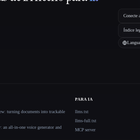
Conecte a
Índice le
Langua
PARA IA
ew: turning documents into trackable
llms.txt
llms-full.txt
 an all-in-one voice generator and
MCP server