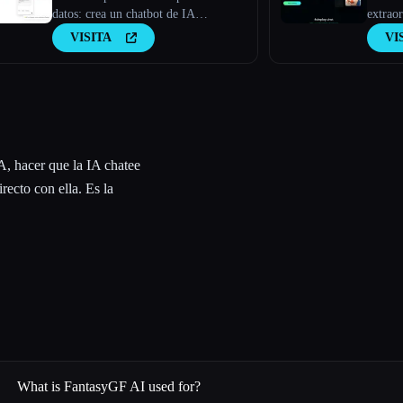
datos: crea un chatbot de IA
extraor
entrenado en tus datos
rol de
VISITA
VI
A, hacer que la IA chatee
recto con ella. Es la
What is FantasyGF AI used for?