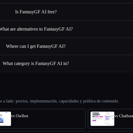
Is FantasyGF AI free?
What are alternatives to FantasyGF AI?
Where can I get FantasyGF AI?
What category is FantasyGF AI in?
o a lado: precios, implementación, capacidades y política de contenido.
vs Owlbot
vs Chatbas