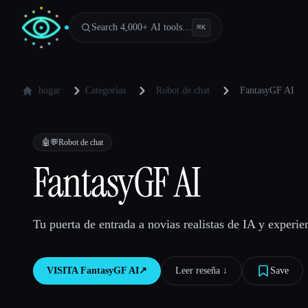
Search 4,000+ AI tools…
⌘
K
hogar
Categorías
Robot de chat
FantasyGF AI
🤖💬
Robot de chat
FantasyGF AI
Tu puerta de entrada a novias realistas de IA y experie
VISITA
FantasyGF AI
↗︎
Leer reseña ↓︎
Save