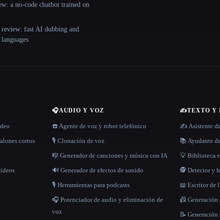
ew: a no-code chatbot trained on
 review: fast AI dubbing and
+ languages
🎧
AUDIO Y VOZ
✍️
TEXTO Y
ídeo
☎️ Agente de voz y robot telefónico
✍️ Asistente d
alones cortos
🎙️ Clonación de voz
📚 Ayudante de
🎼 Generador de canciones y música con IA
💡 Biblioteca e
vídeos
🔊 Generador de efectos de sonido
🕵️ Detector y
🎙️ Herramientas para podcasts
📖 Escritor de 
🎧 Potenciador de audio y eliminación de
📠 Generación
voz
📝 Generación 