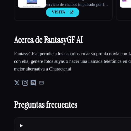
servicio de chatbot impulsado por la
IA que se integra perfectamente con
VISITA
tus datos para ofrecer respuestas
instantáneas para ti, tus clientes o tu
equipo.
Acerca de FantasyGF AI
FantasyGF.ai permite a los usuarios crear su propia novia con I
con ella, genere fotos suyas o hacer una llamada telefónica en di
mejor alternativa a Character.ai
Preguntas frecuentes