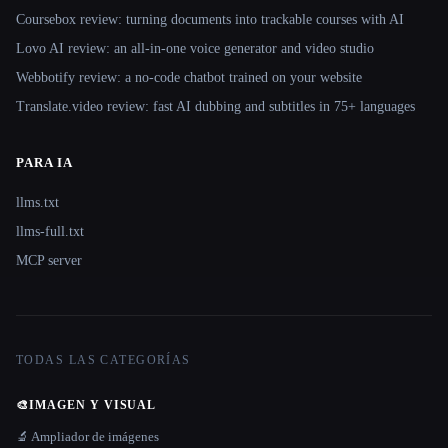
Coursebox review: turning documents into trackable courses with AI
Lovo AI review: an all-in-one voice generator and video studio
Webbotify review: a no-code chatbot trained on your website
Translate.video review: fast AI dubbing and subtitles in 75+ languages
PARA IA
llms.txt
llms-full.txt
MCP server
TODAS LAS CATEGORÍAS
🎨
IMAGEN Y VISUAL
🔬 Ampliador de imágenes