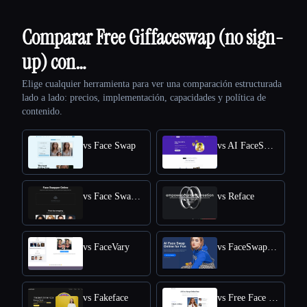
Comparar Free Giffaceswap (no sign-
up) con…
Elige cualquier herramienta para ver una comparación estructurada
lado a lado: precios, implementación, capacidades y política de
contenido.
vs Face Swap
vs AI FaceSwap
vs Face Swapper
vs Reface
vs FaceVary
vs FaceSwapper
vs Fakeface
vs Free Face Swap