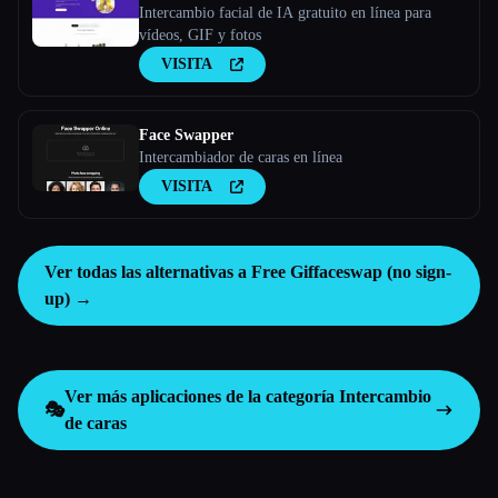
Intercambio facial de IA gratuito en línea para
vídeos, GIF y fotos
VISITA
Face Swapper
Intercambiador de caras en línea
VISITA
Ver todas las alternativas a Free Giffaceswap (no sign-
up) →
Ver más aplicaciones de la categoría
Intercambio
🎭
de caras