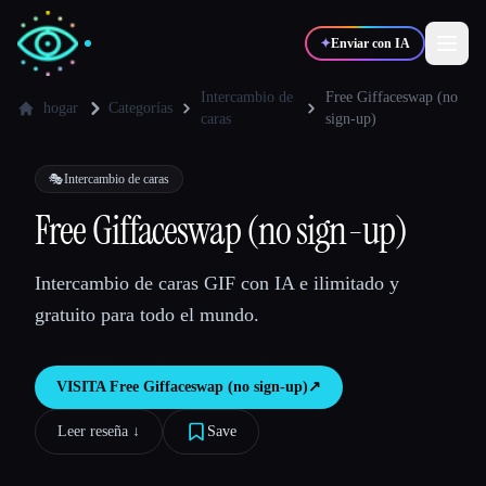
✦
Enviar con IA
Intercambio de
Free Giffaceswap (no
hogar
Categorías
caras
sign-up)
✍️
🎨
Escritores
Diseñadores
🎭
Intercambio de caras
Free Giffaceswap (no sign-up)
💻
📈
Desarrolladores
Marketers
Intercambio de caras GIF con IA e ilimitado y
🎓
🎬
Estudiantes
Creadores
gratuito para todo el mundo.
VISITA
Free Giffaceswap (no sign-up)
↗︎
Blog
Leer reseña ↓︎
Save
Comparar herramientas