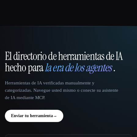
El directorio de herramientas de IA
That AI Collection
hecho para
la era de los agentes
.
Herramientas de IA verificadas manualmente y
categorizadas. Navegue usted mismo o conecte su asistente
de IA mediante MCP.
Enviar tu herramienta
→