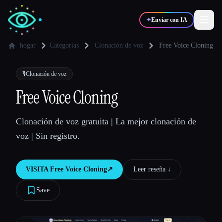
✦
Enviar con IA
hogar
Categorías
Clonación de voz
Free Voice Cloning
✍️
🎨
Escritores
Diseñadores
🎙️
Clonación de voz
Free Voice Cloning
💻
📈
Desarrolladores
Marketers
Clonación de voz gratuita | La mejor clonación de
voz | Sin registro.
🎓
🎬
Estudiantes
Creadores
VISITA
Free Voice Cloning
↗︎
Leer reseña ↓︎
Save
Blog
Comparar herramientas