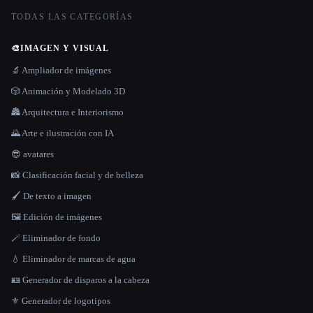
TODAS LAS CATEGORÍAS
🎨
IMAGEN Y VISUAL
🔬 Ampliador de imágenes
🎲 Animación y Modelado 3D
🏯 Arquitectura e Interiorismo
🌄 Arte e ilustración con IA
😎 avatares
📸 Clasificación facial y de belleza
🖌️ De texto a imagen
🖼️ Edición de imágenes
🪄 Eliminador de fondo
💧 Eliminador de marcas de agua
🪪 Generador de disparos a la cabeza
⚜️ Generador de logotipos