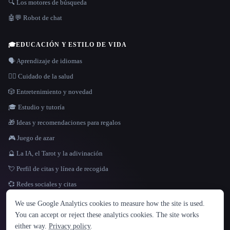
🔍 Los motores de búsqueda
🤖💬 Robot de chat
🎓
EDUCACIÓN Y ESTILO DE VIDA
🗣️ Aprendizaje de idiomas
👩‍⚕️ Cuidado de la salud
🎲 Entretenimiento y novedad
🎓 Estudio y tutoría
🎁 Ideas y recomendaciones para regalos
🎮 Juego de azar
🔮 La IA, el Tarot y la adivinación
💘 Perfil de citas y línea de recogida
💞 Redes sociales y citas
IDIOMA
We use Google Analytics cookies to measure how the site is used.
English
español
Français
Русский
简体中文
You can accept or reject these analytics cookies. The site works
Hindi
either way.
Privacy policy
.
© 2026 That AI Collection. Todos los derechos reservados.
·
Términos de servicios
·