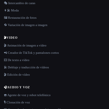
🎭 Intercambio de caras
👩‍🎤 Moda
🖼️ Restauración de fotos
🔁 Variación de imagen a imagen
🎬
VIDEO
🎬 Animación de imagen a vídeo
📲 Creador de TikTok y pantalones cortos
🎞️ De texto a vídeo
🎤 Doblaje y traducción de vídeos
🎬 Edición de vídeo
🎧
AUDIO Y VOZ
☎️ Agente de voz y robot telefónico
🎙️ Clonación de voz