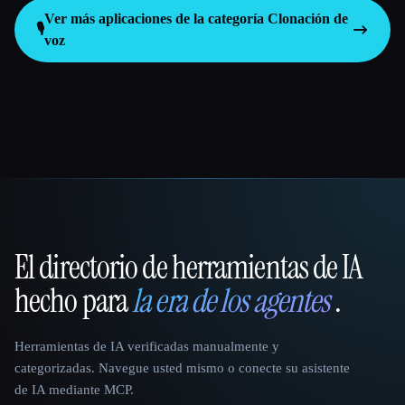
Ver más aplicaciones de la categoría
Clonación de
🎙️
voz
El directorio de herramientas de IA
That AI Collection
hecho para
la era de los agentes
.
Herramientas de IA verificadas manualmente y
categorizadas. Navegue usted mismo o conecte su asistente
de IA mediante MCP.