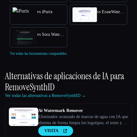
vs iPurix
vs EraseWatermarkAI
vs Sora Watermark Remover
Ver todas las herramientas comparables.
Alternativas de aplicaciones de IA para
RemoveSynthID
Ver todas las alternativas a RemoveSynthID →
Ai Watermark Remover
Eliminador avanzado de marcas de agua con IA que
elimina de forma limpia los logotipos, el texto y los
sellos de las fotos en segundos. De uso gratuito con
VISITA
resultados de calidad profesional.