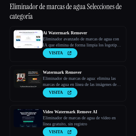
Eliminador de marcas de agua
Selecciones de
categoría
Ai Watermark Remover
Eliminador avanzado de marcas de agua con
IA que elimina de forma limpia los logotipos,
el texto y los sellos de las fotos en segundos.
VISITA
De uso gratuito con resultados de calidad
profesional.
Watermark Remover
Eliminador de marcas de agua: elimina las
marcas de agua en línea de las imágenes de
forma gratuita
VISITA
Video Watermark Remove AI
Eliminador de marcas de agua de vídeo en
línea gratuito, sin registro
VISITA