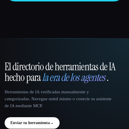
El directorio de herramientas de IA
That AI Collection
hecho para
la era de los agentes
.
Herramientas de IA verificadas manualmente y
categorizadas. Navegue usted mismo o conecte su asistente
de IA mediante MCP.
Enviar tu herramienta
→