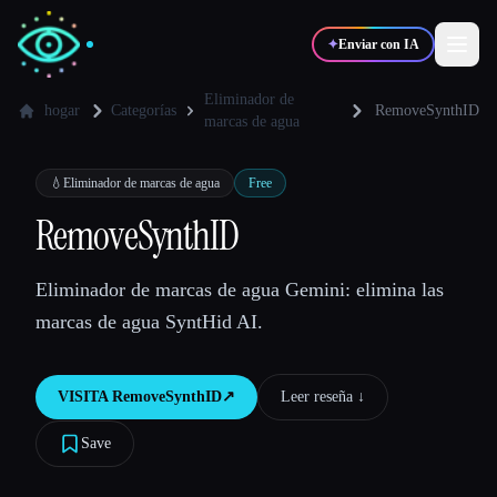
✦
Enviar con IA
Eliminador de
hogar
Categorías
RemoveSynthID
marcas de agua
✍️
🎨
Escritores
Diseñadores
💧
Eliminador de marcas de agua
Free
RemoveSynthID
💻
📈
Desarrolladores
Marketers
Eliminador de marcas de agua Gemini: elimina las
🎓
🎬
Estudiantes
Creadores
marcas de agua SyntHid AI.
VISITA
RemoveSynthID
↗︎
Leer reseña ↓︎
Blog
Save
Comparar herramientas