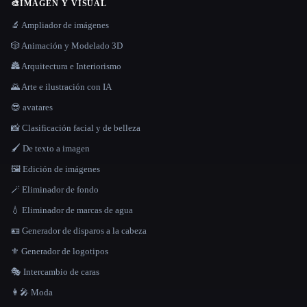
🎨
IMAGEN Y VISUAL
🔬 Ampliador de imágenes
🎲 Animación y Modelado 3D
🏯 Arquitectura e Interiorismo
🌄 Arte e ilustración con IA
😎 avatares
📸 Clasificación facial y de belleza
🖌️ De texto a imagen
🖼️ Edición de imágenes
🪄 Eliminador de fondo
💧 Eliminador de marcas de agua
🪪 Generador de disparos a la cabeza
⚜️ Generador de logotipos
🎭 Intercambio de caras
👩‍🎤 Moda