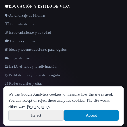
🎓
EDUCACIÓN Y ESTILO DE VIDA
🗣️ Aprendizaje de idiomas
👩‍⚕️ Cuidado de la salud
🎲 Entretenimiento y novedad
🎓 Estudio y tutoría
🎁 Ideas y recomendaciones para regalos
🎮 Juego de azar
🔮 La IA, el Tarot y la adivinación
💘 Perfil de citas y línea de recogida
💞 Redes sociales y citas
IDIOMA
We use Google Analytics cookies to measure how the site is used.
English
español
Français
Русский
简体中文
You can accept or reject these analytics cookies. The site works
Hindi
either way.
Privacy policy
.
© 2026 That AI Collection. Todos los derechos reservados.
·
Términos de servicios
·
Site information
política de privacidad
·
·
Built with Metatron ★
Reject
Accept
build de3d624c
Sign up