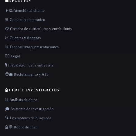
💼
NEGOCIOS
👨‍💻 Atención al cliente
🛒 Comercio electrónico
📋 Creador de currículums y currículums
📈 Cuentas y finanzas
📊 Diapositivas y presentaciones
👩‍⚖️ Legal
🎙️ Preparación de la entrevista
🧑‍💼 Reclutamiento y ATS
🤖
CHAT E INVESTIGACIÓN
📊 Análisis de datos
🎓 Asistente de investigación
🔍 Los motores de búsqueda
🤖💬 Robot de chat