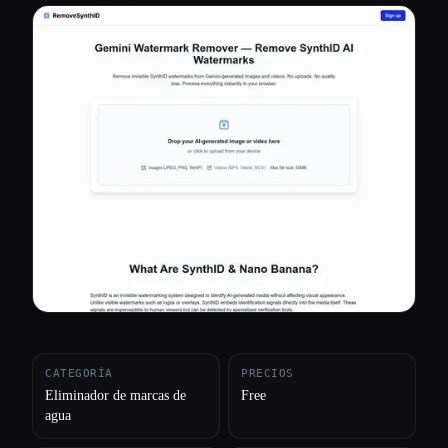
Todas las categorías
Acerca de
CATEGORÍA
PRECIOS
Eliminador de marcas de
Free
agua