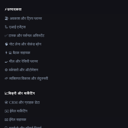
⚡
उत्पादकता
🏖 अवकाश और ट्रिप प्लानर
🦾 एआई एजेंट्स
✅ टास्क और पर्सनल असिस्टेंट
🧠 नोट लेना और सेकंड ब्रेन
👨‍💻 बैठक सहायक
🍳 मील और रेसिपी प्लानर
⚙️ वर्कफ़्लो और ऑटोमेशन
🌱 व्यक्तिगत विकास और तंदुरुस्ती
📈
बिक्री और मार्केटिंग
📇 CRM और ग्राहक डेटा
✉️ ईमेल मार्केटिंग
📧 ईमेल सहायक