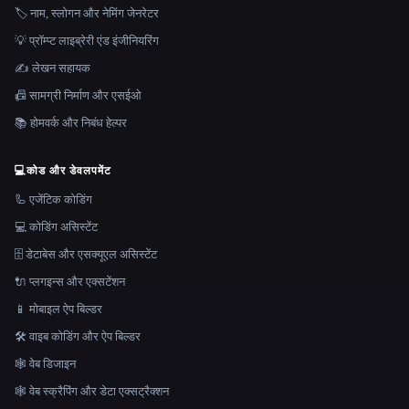
🏷️ नाम, स्लोगन और नेमिंग जेनरेटर
💡 प्रॉम्प्ट लाइब्रेरी एंड इंजीनियरिंग
✍️ लेखन सहायक
📠 सामग्री निर्माण और एसईओ
📚 होमवर्क और निबंध हेल्पर
💻
कोड और डेवलपमेंट
🦾 एजेंटिक कोडिंग
💻 कोडिंग असिस्टेंट
🗄️ डेटाबेस और एसक्यूएल असिस्टेंट
🔌 प्लगइन्स और एक्सटेंशन
📱 मोबाइल ऐप बिल्डर
🛠️ वाइब कोडिंग और ऐप बिल्डर
🕸 वेब डिजाइन
🕸️ वेब स्क्रैपिंग और डेटा एक्सट्रैक्शन