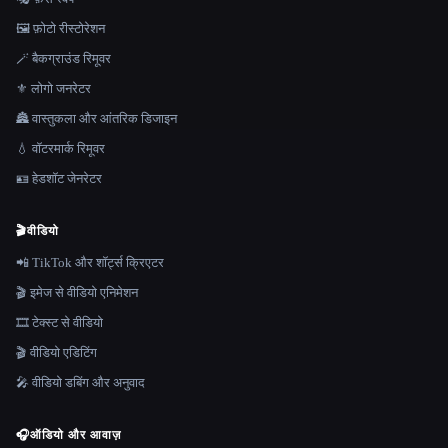
🖼️ फ़ोटो रीस्टोरेशन
🪄 बैकग्राउंड रिमूवर
⚜️ लोगो जनरेटर
🏯 वास्तुकला और आंतरिक डिजाइन
💧 वॉटरमार्क रिमूवर
🪪 हेडशॉट जेनरेटर
🎬
वीडियो
📲 TikTok और शॉर्ट्स क्रिएटर
🎬 इमेज से वीडियो एनिमेशन
🎞️ टेक्स्ट से वीडियो
🎬 वीडियो एडिटिंग
🎤 वीडियो डबिंग और अनुवाद
🎧
ऑडियो और आवाज़