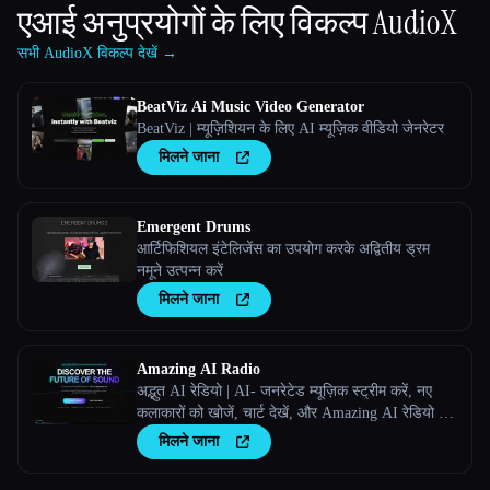
एआई अनुप्रयोगों के लिए विकल्प
AudioX
सभी AudioX विकल्प देखें →
BeatViz Ai Music Video Generator
BeatViz | म्यूज़िशियन के लिए AI म्यूज़िक वीडियो जेनरेटर
मिलने जाना
Emergent Drums
आर्टिफिशियल इंटेलिजेंस का उपयोग करके अद्वितीय ड्रम
नमूने उत्पन्न करें
मिलने जाना
Amazing AI Radio
अद्भुत AI रेडियो | AI- जनरेटेड म्यूज़िक स्ट्रीम करें, नए
कलाकारों को खोजें, चार्ट देखें, और Amazing AI रेडियो पर
अपने खुद के ट्रैक अपलोड करें।
मिलने जाना