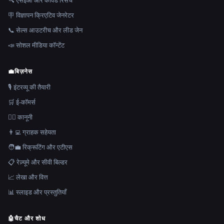
🔍 एसईओ और कीवर्ड रिसर्च
🪧 विज्ञापन क्रिएटिव जेनरेटर
📞 सेल्स आउटरीच और लीड जेन
📣 सोशल मीडिया कॉन्टेंट
💼
बिज़नेस
🎙️ इंटरव्यू की तैयारी
🛒 ई-कॉमर्स
👩‍⚖️ कानूनी
👨‍💻 ग्राहक सहेयता
🧑‍💼 रिक्रूटिंग और एटीएस
📋 रेज़्यूमे और सीवी बिल्डर
📈 लेखा और वित्त
📊 स्लाइड और प्रस्तुतियाँ
🤖
चैट और शोध