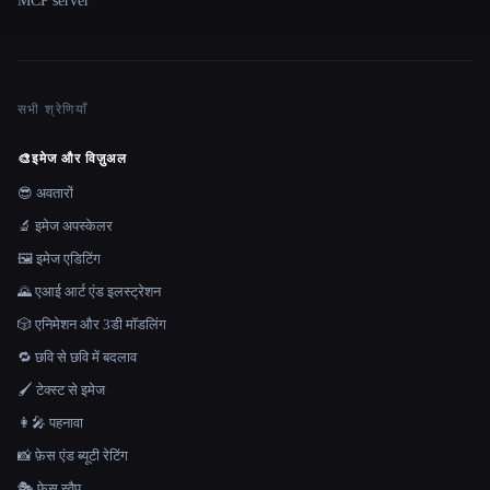
MCP server
सभी श्रेणियाँ
🎨
इमेज और विज़ुअल
😎 अवतारों
🔬 इमेज अपस्केलर
🖼️ इमेज एडिटिंग
🌄 एआई आर्ट एंड इलस्ट्रेशन
🎲 एनिमेशन और 3डी मॉडलिंग
🔁 छवि से छवि में बदलाव
🖌️ टेक्स्ट से इमेज
👩‍🎤 पहनावा
📸 फ़ेस एंड ब्यूटी रेटिंग
🎭 फ़ेस स्वैप