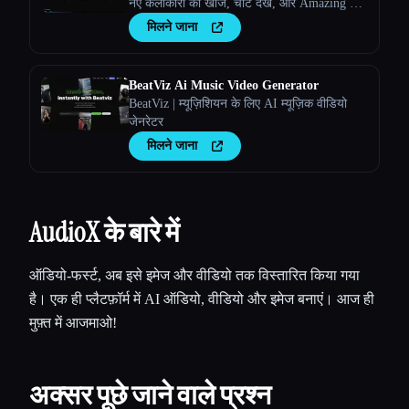
नए कलाकारों को खोजें, चार्ट देखें, और Amazing AI
रेडियो पर अपने खुद के ट्रैक अपलोड करें।
मिलने जाना
BeatViz Ai Music Video Generator
BeatViz | म्यूज़िशियन के लिए AI म्यूज़िक वीडियो
जेनरेटर
मिलने जाना
AudioX के बारे में
ऑडियो-फर्स्ट, अब इसे इमेज और वीडियो तक विस्तारित किया गया
है। एक ही प्लैटफ़ॉर्म में AI ऑडियो, वीडियो और इमेज बनाएं। आज ही
मुफ़्त में आजमाओ!
अक्सर पूछे जाने वाले प्रश्न