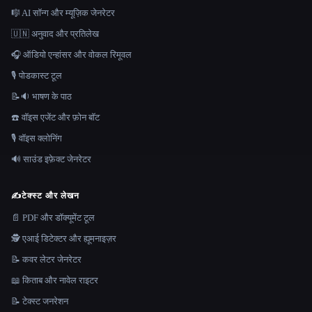
🎼 AI सॉन्ग और म्यूज़िक जेनरेटर
🇺🇳 अनुवाद और प्रतिलेख
🎧 ऑडियो एन्हांसर और वोकल रिमूवल
🎙️ पोडकास्ट टूल
📝🔉 भाषण के पाठ
☎️ वॉइस एजेंट और फ़ोन बॉट
🎙️ वॉइस क्लोनिंग
🔊 साउंड इफ़ेक्ट जेनरेटर
✍️
टेक्स्ट और लेखन
📄 PDF और डॉक्यूमेंट टूल
🕵️ एआई डिटेक्टर और ह्यूमनाइज़र
📝 कवर लेटर जेनरेटर
📖 किताब और नावेल राइटर
📝 टेक्स्ट जनरेशन