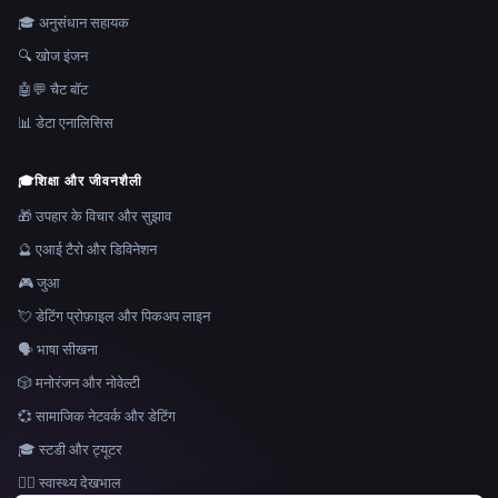
🎓 अनुसंधान सहायक
🔍 खोज इंजन
🤖💬 चैट बॉट
📊 डेटा एनालिसिस
🎓
शिक्षा और जीवनशैली
🎁 उपहार के विचार और सुझाव
🔮 एआई टैरो और डिविनेशन
🎮 जुआ
💘 डेटिंग प्रोफ़ाइल और पिकअप लाइन
🗣️ भाषा सीखना
🎲 मनोरंजन और नोवेल्टी
💞 सामाजिक नेटवर्क और डेटिंग
🎓 स्टडी और ट्यूटर
👩‍⚕️ स्वास्थ्य देखभाल
भाषा