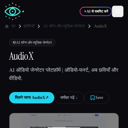
✦
AI से सबमिट करें
घर
श्रेणियाँ
AI सॉन्ग और म्यूज़िक जेनरेटर
AudioX
✍️
🎨
लेखक
डिज़ाइनर
🎼
AI सॉन्ग और म्यूज़िक जेनरेटर
AudioX
💻
📈
डेवलपर्स
मार्केटर्स
AI ऑडियो जेनरेटर प्लेटफ़ॉर्म | ऑडियो-फर्स्ट, अब छवियाँ और
वीडियो.
🎓
🎬
विद्यार्थी
क्रिएटर्स
मिलने जाना
AudioX
↗︎
समीक्षा पढ़ें ↓︎
Save
ब्लॉग
टूल्स की तुलना करें