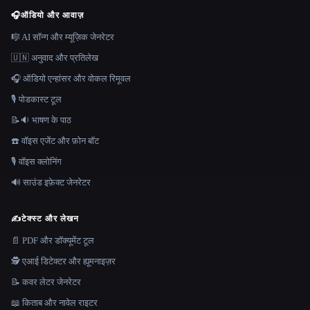
🎧
ऑडियो और आवाज़
🎼 AI सॉन्ग और म्यूज़िक जेनरेटर
🇺🇳 अनुवाद और प्रतिलेख
🎧 ऑडियो एन्हांसर और वोकल रिमूवल
🎙️ पोडकास्ट टूल
📝🔉 भाषण के पाठ
☎️ वॉइस एजेंट और फ़ोन बॉट
🎙️ वॉइस क्लोनिंग
🔊 साउंड इफ़ेक्ट जेनरेटर
✍️
टेक्स्ट और लेखन
📄 PDF और डॉक्यूमेंट टूल
🕵️ एआई डिटेक्टर और ह्यूमनाइज़र
📝 कवर लेटर जेनरेटर
📖 किताब और नावेल राइटर