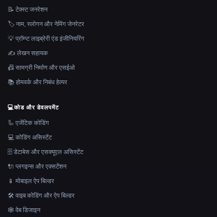
📝 टेक्स्ट जनरेशन
🏷️ नाम, स्लोगन और नेमिंग जेनरेटर
💡 प्रॉम्प्ट लाइब्रेरी एंड इंजीनियरिंग
✍️ लेखन सहायक
📠 सामग्री निर्माण और एसईओ
📚 होमवर्क और निबंध हेल्पर
💻
कोड और डेवलपमेंट
🦾 एजेंटिक कोडिंग
💻 कोडिंग असिस्टेंट
🗄️ डेटाबेस और एसक्यूएल असिस्टेंट
🔌 प्लगइन्स और एक्सटेंशन
📱 मोबाइल ऐप बिल्डर
🛠️ वाइब कोडिंग और ऐप बिल्डर
🕸 वेब डिजाइन