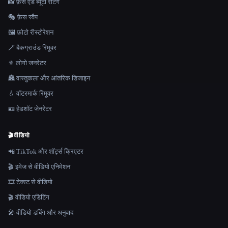
📸 फ़ेस एंड ब्यूटी रेटिंग
🎭 फ़ेस स्वैप
🖼️ फ़ोटो रीस्टोरेशन
🪄 बैकग्राउंड रिमूवर
⚜️ लोगो जनरेटर
🏯 वास्तुकला और आंतरिक डिजाइन
💧 वॉटरमार्क रिमूवर
🪪 हेडशॉट जेनरेटर
🎬
वीडियो
📲 TikTok और शॉर्ट्स क्रिएटर
🎬 इमेज से वीडियो एनिमेशन
🎞️ टेक्स्ट से वीडियो
🎬 वीडियो एडिटिंग
🎤 वीडियो डबिंग और अनुवाद