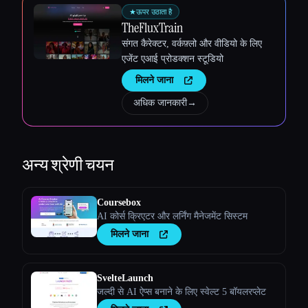
★
ऊपर उठाता है
TheFluxTrain
संगत कैरेक्टर, वर्कफ़्लो और वीडियो के लिए
एजेंट एआई प्रोडक्शन स्टूडियो
मिलने जाना
अधिक जानकारी
→
अन्य
श्रेणी चयन
Coursebox
AI कोर्स क्रिएटर और लर्निंग मैनेजमेंट सिस्टम
मिलने जाना
SvelteLaunch
जल्दी से AI ऐप्स बनाने के लिए स्वेल्ट 5 बॉयलरप्लेट