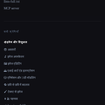
llms-full.txt
MCP server
सभी श्रेणियाँ
🎨
इमेज और विज़ुअल
😎 अवतारों
🔬 इमेज अपस्केलर
🖼️ इमेज एडिटिंग
🌄 एआई आर्ट एंड इलस्ट्रेशन
🎲 एनिमेशन और 3डी मॉडलिंग
🔁 छवि से छवि में बदलाव
🖌️ टेक्स्ट से इमेज
👩‍🎤 पहनावा