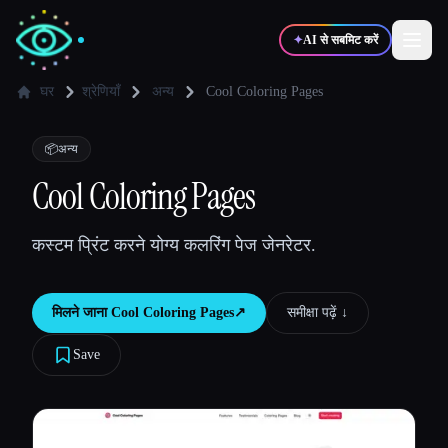
✦
AI से सबमिट करें
घर
श्रेणियाँ
अन्य
Cool Coloring Pages
✍️
🎨
लेखक
डिज़ाइनर
📦
अन्य
Cool Coloring Pages
💻
📈
डेवलपर्स
मार्केटर्स
कस्टम प्रिंट करने योग्य कलरिंग पेज जेनरेटर.
🎓
🎬
विद्यार्थी
क्रिएटर्स
मिलने जाना
Cool Coloring Pages
↗︎
समीक्षा पढ़ें ↓︎
Save
ब्लॉग
टूल्स की तुलना करें