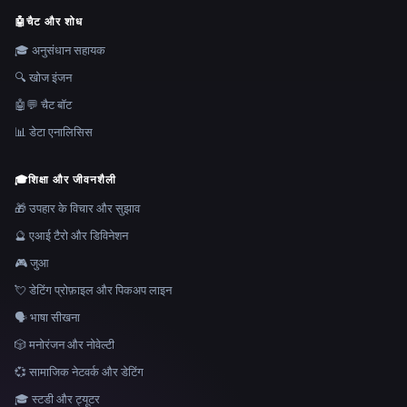
🤖
चैट और शोध
🎓 अनुसंधान सहायक
🔍 खोज इंजन
🤖💬 चैट बॉट
📊 डेटा एनालिसिस
🎓
शिक्षा और जीवनशैली
🎁 उपहार के विचार और सुझाव
🔮 एआई टैरो और डिविनेशन
🎮 जुआ
💘 डेटिंग प्रोफ़ाइल और पिकअप लाइन
🗣️ भाषा सीखना
🎲 मनोरंजन और नोवेल्टी
💞 सामाजिक नेटवर्क और डेटिंग
🎓 स्टडी और ट्यूटर