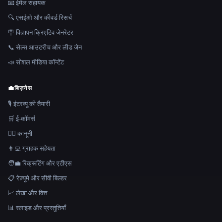
📧 ईमेल सहायक
🔍 एसईओ और कीवर्ड रिसर्च
🪧 विज्ञापन क्रिएटिव जेनरेटर
📞 सेल्स आउटरीच और लीड जेन
📣 सोशल मीडिया कॉन्टेंट
💼
बिज़नेस
🎙️ इंटरव्यू की तैयारी
🛒 ई-कॉमर्स
👩‍⚖️ कानूनी
👨‍💻 ग्राहक सहेयता
🧑‍💼 रिक्रूटिंग और एटीएस
📋 रेज़्यूमे और सीवी बिल्डर
📈 लेखा और वित्त
📊 स्लाइड और प्रस्तुतियाँ