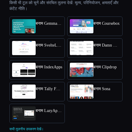
किसी भी टूल को चुनें और संरचित तुलना देखें: मूल्य, परिनियोजन, क्षमताएँ और
कंटेंट नीति।
बनाम Gemma Guard
बनाम Coursebox
बनाम SvelteLaunch
बनाम Damn Good Tools
बनाम IndexApps
बनाम Clipdrop
बनाम Tally Forms
बनाम Sona
बनाम LazyApply
सभी तुलनीय उपकरण देखें।