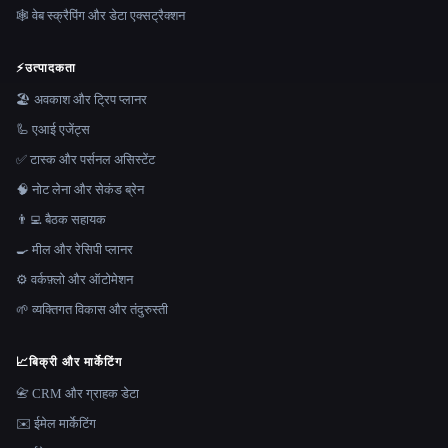
🕸️ वेब स्क्रैपिंग और डेटा एक्सट्रैक्शन
⚡
उत्पादकता
🏖 अवकाश और ट्रिप प्लानर
🦾 एआई एजेंट्स
✅ टास्क और पर्सनल असिस्टेंट
🧠 नोट लेना और सेकंड ब्रेन
👨‍💻 बैठक सहायक
🍳 मील और रेसिपी प्लानर
⚙️ वर्कफ़्लो और ऑटोमेशन
🌱 व्यक्तिगत विकास और तंदुरुस्ती
📈
बिक्री और मार्केटिंग
📇 CRM और ग्राहक डेटा
✉️ ईमेल मार्केटिंग