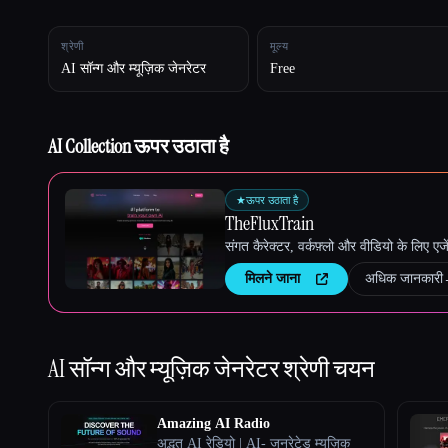
श्रेणी
मूल्य
AI सॉन्ग और म्यूज़िक जेनरेटर
Free
Esc
AI Collection ऊपर उठाता है
★
ऊपर उठाता है
TheFluxTrain
संगत कैरेक्टर, वर्कफ़्लो और वीडियो के लिए ए
मिलने जाना
अधिक जानकारी
AI सॉन्ग और म्यूज़िक जेनरेटर
श्रेणी चयन
Amazing AI Radio
अद्भुत AI रेडियो | AI- जनरेटेड म्यूज़िक