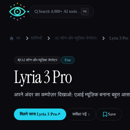
Search 4,000+ AI tools…
⌘
K
घर
श्रेणियाँ
AI सॉन्ग और म्यूज़िक जेनरेटर
Lyria 3 Pro
🎼
AI सॉन्ग और म्यूज़िक जेनरेटर
Free
Lyria 3 Pro
अपने अंदर का कम्पोज़र दिखाओ: एआई म्यूज़िक बनाना बहुत आस
मिलने जाना
Lyria 3 Pro
↗︎
समीक्षा पढ़ें ↓︎
Save