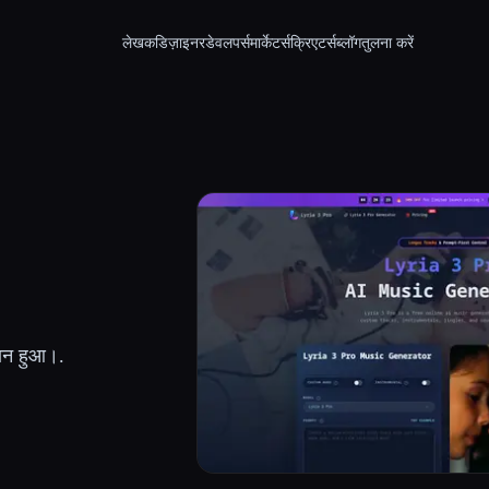
लेखक
डिज़ाइनर
डेवलपर्स
मार्केटर्स
क्रिएटर्स
ब्लॉग
तुलना करें
ान हुआ।.