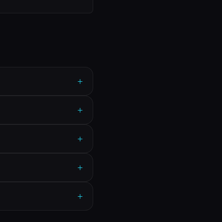
+
+
+
+
+