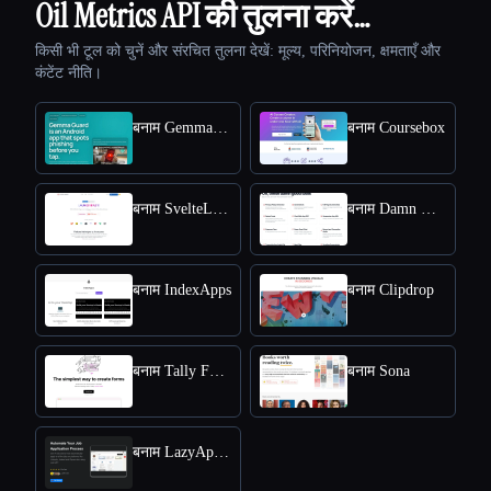
Oil Metrics API की तुलना करें…
किसी भी टूल को चुनें और संरचित तुलना देखें: मूल्य, परिनियोजन, क्षमताएँ और
कंटेंट नीति।
बनाम Gemma Guard
बनाम Coursebox
बनाम SvelteLaunch
बनाम Damn Good Tools
बनाम IndexApps
बनाम Clipdrop
बनाम Tally Forms
बनाम Sona
बनाम LazyApply