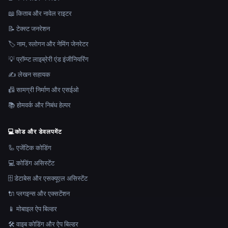
📖 किताब और नावेल राइटर
📝 टेक्स्ट जनरेशन
🏷️ नाम, स्लोगन और नेमिंग जेनरेटर
💡 प्रॉम्प्ट लाइब्रेरी एंड इंजीनियरिंग
✍️ लेखन सहायक
📠 सामग्री निर्माण और एसईओ
📚 होमवर्क और निबंध हेल्पर
💻
कोड और डेवलपमेंट
🦾 एजेंटिक कोडिंग
💻 कोडिंग असिस्टेंट
🗄️ डेटाबेस और एसक्यूएल असिस्टेंट
🔌 प्लगइन्स और एक्सटेंशन
📱 मोबाइल ऐप बिल्डर
🛠️ वाइब कोडिंग और ऐप बिल्डर