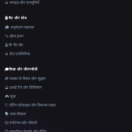
📊 स्लाइड और प्रस्तुतियाँ
🤖
चैट और शोध
🎓 अनुसंधान सहायक
🔍 खोज इंजन
🤖💬 चैट बॉट
📊 डेटा एनालिसिस
🎓
शिक्षा और जीवनशैली
🎁 उपहार के विचार और सुझाव
🔮 एआई टैरो और डिविनेशन
🎮 जुआ
💘 डेटिंग प्रोफ़ाइल और पिकअप लाइन
🗣️ भाषा सीखना
🎲 मनोरंजन और नोवेल्टी
💞 सामाजिक नेटवर्क और डेटिंग