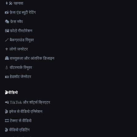
👩‍🎤 पहनावा
📸 फ़ेस एंड ब्यूटी रेटिंग
🎭 फ़ेस स्वैप
🖼️ फ़ोटो रीस्टोरेशन
🪄 बैकग्राउंड रिमूवर
⚜️ लोगो जनरेटर
🏯 वास्तुकला और आंतरिक डिजाइन
💧 वॉटरमार्क रिमूवर
🪪 हेडशॉट जेनरेटर
🎬
वीडियो
📲 TikTok और शॉर्ट्स क्रिएटर
🎬 इमेज से वीडियो एनिमेशन
🎞️ टेक्स्ट से वीडियो
🎬 वीडियो एडिटिंग