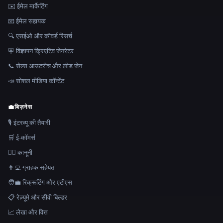
✉️ ईमेल मार्केटिंग
📧 ईमेल सहायक
🔍 एसईओ और कीवर्ड रिसर्च
🪧 विज्ञापन क्रिएटिव जेनरेटर
📞 सेल्स आउटरीच और लीड जेन
📣 सोशल मीडिया कॉन्टेंट
💼
बिज़नेस
🎙️ इंटरव्यू की तैयारी
🛒 ई-कॉमर्स
👩‍⚖️ कानूनी
👨‍💻 ग्राहक सहेयता
🧑‍💼 रिक्रूटिंग और एटीएस
📋 रेज़्यूमे और सीवी बिल्डर
📈 लेखा और वित्त