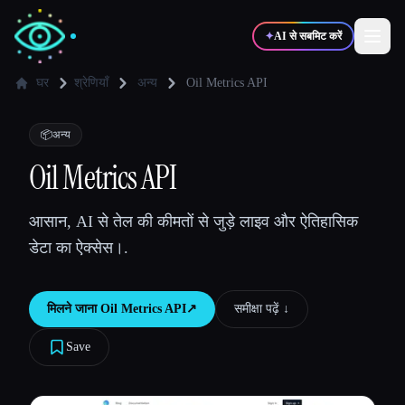
✦
AI से सबमिट करें
घर
श्रेणियाँ
अन्य
Oil Metrics API
✍️
🎨
लेखक
डिज़ाइनर
📦
अन्य
Oil Metrics API
💻
📈
डेवलपर्स
मार्केटर्स
आसान, AI से तेल की कीमतों से जुड़े लाइव और ऐतिहासिक
डेटा का ऐक्सेस।.
🎓
🎬
विद्यार्थी
क्रिएटर्स
मिलने जाना
Oil Metrics API
↗︎
समीक्षा पढ़ें ↓︎
Save
ब्लॉग
टूल्स की तुलना करें