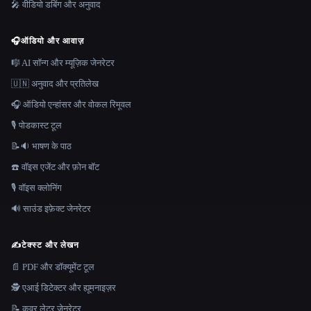
🎤 वीडियो डबिंग और अनुवाद
🎧
ऑडियो और आवाज़
🎼 AI सॉन्ग और म्यूज़िक जेनरेटर
🇺🇳 अनुवाद और प्रतिलेख
🎧 ऑडियो एन्हांसर और वोकल रिमूवल
🎙️ पोडकास्ट टूल
📝🔉 भाषण के पाठ
☎️ वॉइस एजेंट और फ़ोन बॉट
🎙️ वॉइस क्लोनिंग
🔊 साउंड इफ़ेक्ट जेनरेटर
✍️
टेक्स्ट और लेखन
📄 PDF और डॉक्यूमेंट टूल
🕵️ एआई डिटेक्टर और ह्यूमनाइज़र
📝 कवर लेटर जेनरेटर