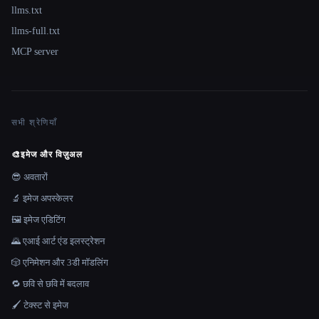
llms.txt
llms-full.txt
MCP server
सभी श्रेणियाँ
🎨
इमेज और विज़ुअल
😎 अवतारों
🔬 इमेज अपस्केलर
🖼️ इमेज एडिटिंग
🌄 एआई आर्ट एंड इलस्ट्रेशन
🎲 एनिमेशन और 3डी मॉडलिंग
🔁 छवि से छवि में बदलाव
🖌️ टेक्स्ट से इमेज