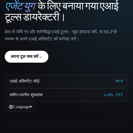
एजेंट युग
के लिए बनाया गया एआई
That AI Collection
टूल्स डायरेक्टरी।
हाथ से जाँचे गए और श्रेणीबद्ध एआई टूल्स। खुद ब्राउज़ करें, या MCP के
माध्यम से अपने एआई असिस्टेंट को कनेक्ट करें।
अपना टूल जमा करें
→
एआई असिस्टेंट जोड़ें
MCP
मशीन-पठनीय सूचकांक
LLMS.TXT
Language
▾