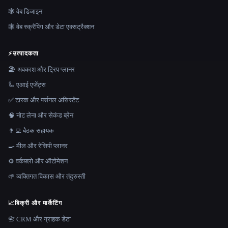
🕸 वेब डिजाइन
🕸️ वेब स्क्रैपिंग और डेटा एक्सट्रैक्शन
⚡
उत्पादकता
🏖 अवकाश और ट्रिप प्लानर
🦾 एआई एजेंट्स
✅ टास्क और पर्सनल असिस्टेंट
🧠 नोट लेना और सेकंड ब्रेन
👨‍💻 बैठक सहायक
🍳 मील और रेसिपी प्लानर
⚙️ वर्कफ़्लो और ऑटोमेशन
🌱 व्यक्तिगत विकास और तंदुरुस्ती
📈
बिक्री और मार्केटिंग
📇 CRM और ग्राहक डेटा