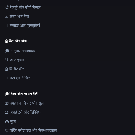
📋 रेज़्यूमे और सीवी बिल्डर
📈 लेखा और वित्त
📊 स्लाइड और प्रस्तुतियाँ
🤖
चैट और शोध
🎓 अनुसंधान सहायक
🔍 खोज इंजन
🤖💬 चैट बॉट
📊 डेटा एनालिसिस
🎓
शिक्षा और जीवनशैली
🎁 उपहार के विचार और सुझाव
🔮 एआई टैरो और डिविनेशन
🎮 जुआ
💘 डेटिंग प्रोफ़ाइल और पिकअप लाइन