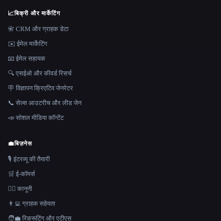
📈
बिक्री और मार्केटिंग
📇 CRM और ग्राहक डेटा
✉️ ईमेल मार्केटिंग
📧 ईमेल सहायक
🔍 एसईओ और कीवर्ड रिसर्च
🪧 विज्ञापन क्रिएटिव जेनरेटर
📞 सेल्स आउटरीच और लीड जेन
📣 सोशल मीडिया कॉन्टेंट
💼
बिज़नेस
🎙️ इंटरव्यू की तैयारी
🛒 ई-कॉमर्स
👩‍⚖️ कानूनी
👨‍💻 ग्राहक सहेयता
🧑‍💼 रिक्रूटिंग और एटीएस