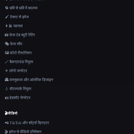
🔁 छवि से छवि में बदलाव
🖌️ टेक्स्ट से इमेज
👩‍🎤 पहनावा
📸 फ़ेस एंड ब्यूटी रेटिंग
🎭 फ़ेस स्वैप
🖼️ फ़ोटो रीस्टोरेशन
🪄 बैकग्राउंड रिमूवर
⚜️ लोगो जनरेटर
🏯 वास्तुकला और आंतरिक डिजाइन
💧 वॉटरमार्क रिमूवर
🪪 हेडशॉट जेनरेटर
🎬
वीडियो
📲 TikTok और शॉर्ट्स क्रिएटर
🎬 इमेज से वीडियो एनिमेशन