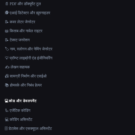
📄 PDF और डॉक्यूमेंट टूल
🕵️ एआई डिटेक्टर और ह्यूमनाइज़र
📝 कवर लेटर जेनरेटर
📖 किताब और नावेल राइटर
📝 टेक्स्ट जनरेशन
🏷️ नाम, स्लोगन और नेमिंग जेनरेटर
💡 प्रॉम्प्ट लाइब्रेरी एंड इंजीनियरिंग
✍️ लेखन सहायक
📠 सामग्री निर्माण और एसईओ
📚 होमवर्क और निबंध हेल्पर
💻
कोड और डेवलपमेंट
🦾 एजेंटिक कोडिंग
💻 कोडिंग असिस्टेंट
🗄️ डेटाबेस और एसक्यूएल असिस्टेंट