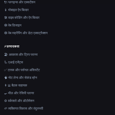
🔌 प्लगइन्स और एक्सटेंशन
📱 मोबाइल ऐप बिल्डर
🛠️ वाइब कोडिंग और ऐप बिल्डर
🕸 वेब डिजाइन
🕸️ वेब स्क्रैपिंग और डेटा एक्सट्रैक्शन
⚡
उत्पादकता
🏖 अवकाश और ट्रिप प्लानर
🦾 एआई एजेंट्स
✅ टास्क और पर्सनल असिस्टेंट
🧠 नोट लेना और सेकंड ब्रेन
👨‍💻 बैठक सहायक
🍳 मील और रेसिपी प्लानर
⚙️ वर्कफ़्लो और ऑटोमेशन
🌱 व्यक्तिगत विकास और तंदुरुस्ती