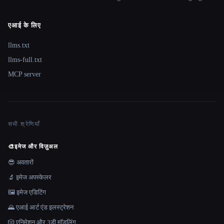
एआई के लिए
llms.txt
llms-full.txt
MCP server
सभी श्रेणियाँ
🎨
इमेज और विज़ुअल
😎 अवतारों
🔬 इमेज अपस्केलर
🖼️ इमेज एडिटिंग
🌄 एआई आर्ट एंड इलस्ट्रेशन
🎲 एनिमेशन और 3डी मॉडलिंग