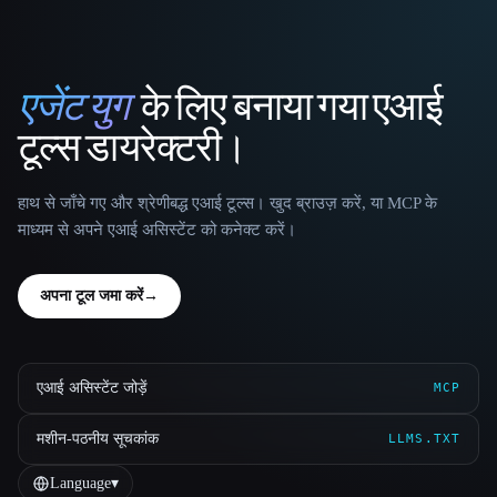
एजेंट युग
के लिए बनाया गया एआई
That AI Collection
टूल्स डायरेक्टरी।
हाथ से जाँचे गए और श्रेणीबद्ध एआई टूल्स। खुद ब्राउज़ करें, या MCP के
माध्यम से अपने एआई असिस्टेंट को कनेक्ट करें।
अपना टूल जमा करें
→
एआई असिस्टेंट जोड़ें
MCP
मशीन-पठनीय सूचकांक
LLMS.TXT
Language
▾