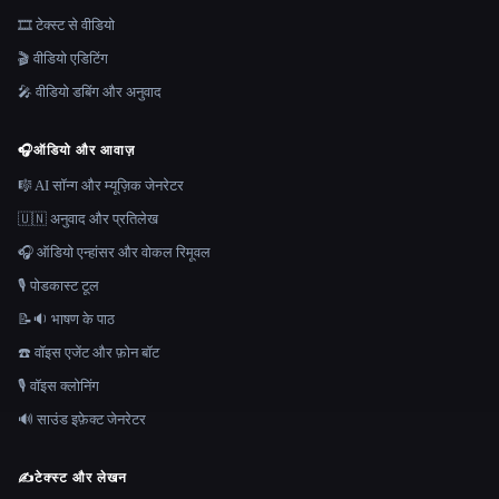
🎞️ टेक्स्ट से वीडियो
🎬 वीडियो एडिटिंग
🎤 वीडियो डबिंग और अनुवाद
🎧
ऑडियो और आवाज़
🎼 AI सॉन्ग और म्यूज़िक जेनरेटर
🇺🇳 अनुवाद और प्रतिलेख
🎧 ऑडियो एन्हांसर और वोकल रिमूवल
🎙️ पोडकास्ट टूल
📝🔉 भाषण के पाठ
☎️ वॉइस एजेंट और फ़ोन बॉट
🎙️ वॉइस क्लोनिंग
🔊 साउंड इफ़ेक्ट जेनरेटर
✍️
टेक्स्ट और लेखन