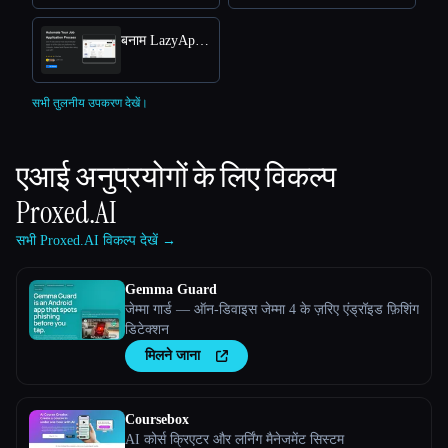
बनाम LazyApply
सभी तुलनीय उपकरण देखें।
एआई अनुप्रयोगों के लिए विकल्प
Proxed.AI
सभी Proxed.AI विकल्प देखें →
Gemma Guard
जेम्मा गार्ड — ऑन-डिवाइस जेम्मा 4 के ज़रिए एंड्रॉइड फ़िशिंग
डिटेक्शन
मिलने जाना
Coursebox
AI कोर्स क्रिएटर और लर्निंग मैनेजमेंट सिस्टम