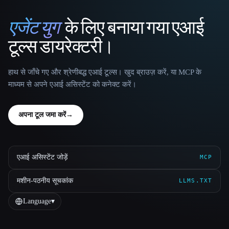
एजेंट युग
के लिए बनाया गया एआई
That AI Collection
टूल्स डायरेक्टरी।
हाथ से जाँचे गए और श्रेणीबद्ध एआई टूल्स। खुद ब्राउज़ करें, या MCP के
माध्यम से अपने एआई असिस्टेंट को कनेक्ट करें।
अपना टूल जमा करें
→
एआई असिस्टेंट जोड़ें
MCP
मशीन-पठनीय सूचकांक
LLMS.TXT
Language
▾