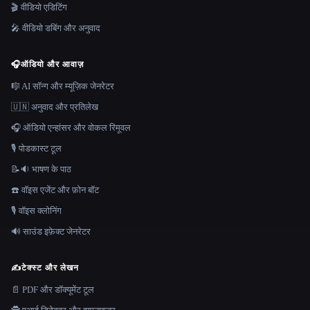
🎬 वीडियो एडिटिंग
🎤 वीडियो डबिंग और अनुवाद
🎧
ऑडियो और आवाज़
🎼 AI सॉन्ग और म्यूज़िक जेनरेटर
🇺🇳 अनुवाद और प्रतिलेख
🎧 ऑडियो एन्हांसर और वोकल रिमूवल
🎙️ पोडकास्ट टूल
📝🔉 भाषण के पाठ
☎️ वॉइस एजेंट और फ़ोन बॉट
🎙️ वॉइस क्लोनिंग
🔊 साउंड इफ़ेक्ट जेनरेटर
✍️
टेक्स्ट और लेखन
📄 PDF और डॉक्यूमेंट टूल