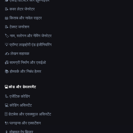
🕵️ एआई डिटेक्टर और ह्यूमनाइज़र
📝 कवर लेटर जेनरेटर
📖 किताब और नावेल राइटर
📝 टेक्स्ट जनरेशन
🏷️ नाम, स्लोगन और नेमिंग जेनरेटर
💡 प्रॉम्प्ट लाइब्रेरी एंड इंजीनियरिंग
✍️ लेखन सहायक
📠 सामग्री निर्माण और एसईओ
📚 होमवर्क और निबंध हेल्पर
💻
कोड और डेवलपमेंट
🦾 एजेंटिक कोडिंग
💻 कोडिंग असिस्टेंट
🗄️ डेटाबेस और एसक्यूएल असिस्टेंट
🔌 प्लगइन्स और एक्सटेंशन
📱 मोबाइल ऐप बिल्डर