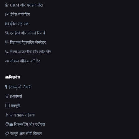
📇 CRM और ग्राहक डेटा
✉️ ईमेल मार्केटिंग
📧 ईमेल सहायक
🔍 एसईओ और कीवर्ड रिसर्च
🪧 विज्ञापन क्रिएटिव जेनरेटर
📞 सेल्स आउटरीच और लीड जेन
📣 सोशल मीडिया कॉन्टेंट
💼
बिज़नेस
🎙️ इंटरव्यू की तैयारी
🛒 ई-कॉमर्स
👩‍⚖️ कानूनी
👨‍💻 ग्राहक सहेयता
🧑‍💼 रिक्रूटिंग और एटीएस
📋 रेज़्यूमे और सीवी बिल्डर