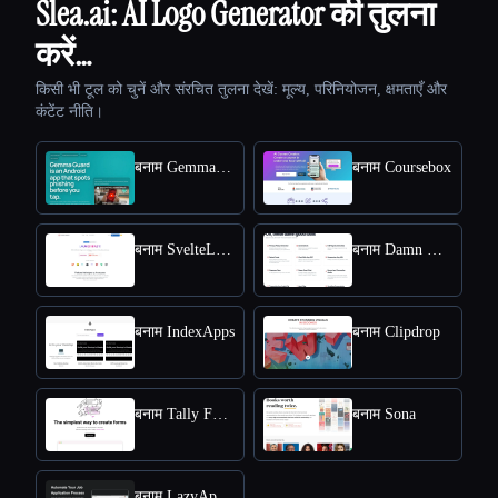
Slea.ai: AI Logo Generator की तुलना
करें…
किसी भी टूल को चुनें और संरचित तुलना देखें: मूल्य, परिनियोजन, क्षमताएँ और
कंटेंट नीति।
बनाम Gemma Guard
बनाम Coursebox
बनाम SvelteLaunch
बनाम Damn Good Tools
बनाम IndexApps
बनाम Clipdrop
बनाम Tally Forms
बनाम Sona
बनाम LazyApply