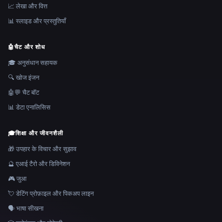
📈 लेखा और वित्त
📊 स्लाइड और प्रस्तुतियाँ
🤖
चैट और शोध
🎓 अनुसंधान सहायक
🔍 खोज इंजन
🤖💬 चैट बॉट
📊 डेटा एनालिसिस
🎓
शिक्षा और जीवनशैली
🎁 उपहार के विचार और सुझाव
🔮 एआई टैरो और डिविनेशन
🎮 जुआ
💘 डेटिंग प्रोफ़ाइल और पिकअप लाइन
🗣️ भाषा सीखना