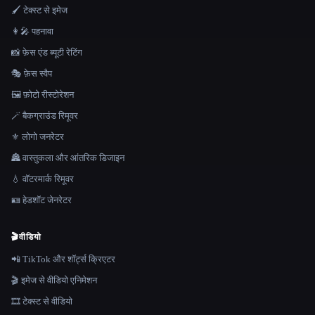
🖌️ टेक्स्ट से इमेज
👩‍🎤 पहनावा
📸 फ़ेस एंड ब्यूटी रेटिंग
🎭 फ़ेस स्वैप
🖼️ फ़ोटो रीस्टोरेशन
🪄 बैकग्राउंड रिमूवर
⚜️ लोगो जनरेटर
🏯 वास्तुकला और आंतरिक डिजाइन
💧 वॉटरमार्क रिमूवर
🪪 हेडशॉट जेनरेटर
🎬
वीडियो
📲 TikTok और शॉर्ट्स क्रिएटर
🎬 इमेज से वीडियो एनिमेशन
🎞️ टेक्स्ट से वीडियो