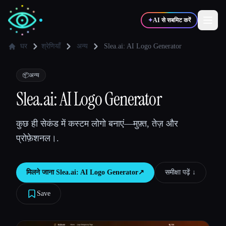
✦
AI से सबमिट करें
घर
श्रेणियाँ
अन्य
Slea.ai: AI Logo Generator
✍️
🎨
लेखक
डिज़ाइनर
📦
अन्य
Slea.ai: AI Logo Generator
💻
📈
डेवलपर्स
मार्केटर्स
कुछ ही सेकंड में कस्टम लोगो बनाएं—मुफ़्त, तेज़ और
प्रोफ़ेशनल।.
🎓
🎬
विद्यार्थी
क्रिएटर्स
मिलने जाना
Slea.ai: AI Logo Generator
↗︎
समीक्षा पढ़ें ↓︎
Save
ब्लॉग
टूल्स की तुलना करें