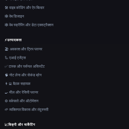
🛠️ वाइब कोडिंग और ऐप बिल्डर
🕸 वेब डिजाइन
🕸️ वेब स्क्रैपिंग और डेटा एक्सट्रैक्शन
⚡
उत्पादकता
🏖 अवकाश और ट्रिप प्लानर
🦾 एआई एजेंट्स
✅ टास्क और पर्सनल असिस्टेंट
🧠 नोट लेना और सेकंड ब्रेन
👨‍💻 बैठक सहायक
🍳 मील और रेसिपी प्लानर
⚙️ वर्कफ़्लो और ऑटोमेशन
🌱 व्यक्तिगत विकास और तंदुरुस्ती
📈
बिक्री और मार्केटिंग