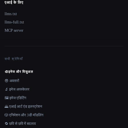
एआई के लिए
llms.txt
llms-full.txt
MCP server
सभी श्रेणियाँ
🎨
इमेज और विज़ुअल
😎 अवतारों
🔬 इमेज अपस्केलर
🖼️ इमेज एडिटिंग
🌄 एआई आर्ट एंड इलस्ट्रेशन
🎲 एनिमेशन और 3डी मॉडलिंग
🔁 छवि से छवि में बदलाव