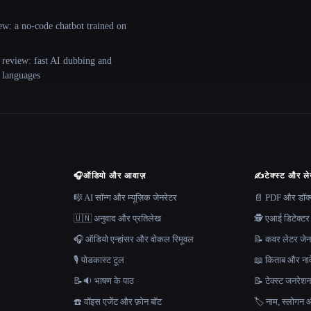
ew: a no-code chatbot trained on
 review: fast AI dubbing and
+ languages
🎧
ऑडियो और आवाज़
✍️
टेक्स्ट और ल
🎼 AI सॉन्ग और म्यूज़िक जेनरेटर
📄 PDF और डॉक्यू
🇺🇳 अनुवाद और प्रतिलेख
🕵️ एआई डिटेक्टर
🎧 ऑडियो एन्हांसर और वोकल रिमूवल
📝 कवर लेटर जेन
🎙️ पोडकास्ट टूल
📖 किताब और नाव
📝🔉 भाषण के पाठ
📝 टेक्स्ट जनरेश
☎️ वॉइस एजेंट और फ़ोन बॉट
🏷️ नाम, स्लोगन औ