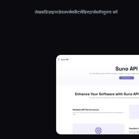
लेखक
डिज़ाइनर
डेवलपर्स
मार्केटर्स
क्रिएटर्स
ब्लॉग
तुलना करें