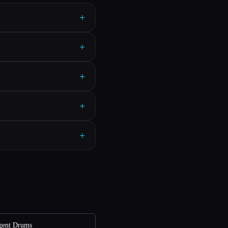
+
+
+
+
+
gent Drums