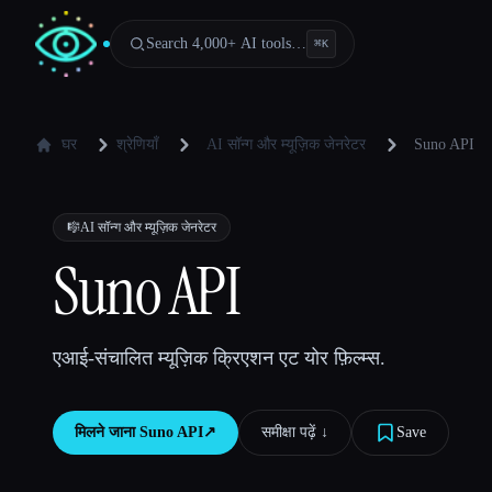
Search 4,000+ AI tools…
⌘
K
घर
श्रेणियाँ
AI सॉन्ग और म्यूज़िक जेनरेटर
Suno API
🎼
AI सॉन्ग और म्यूज़िक जेनरेटर
Suno API
एआई-संचालित म्यूज़िक क्रिएशन एट योर फ़िल्म्स.
मिलने जाना
Suno API
↗︎
समीक्षा पढ़ें ↓︎
Save