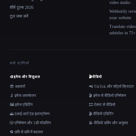
video studio
शीर्ष टूल्स 2026
Webbotify revi
टूल जमा करें
your website
Translate.video
subtitles in 75
सभी श्रेणियाँ
🎨
इमेज और विज़ुअल
🎬
वीडियो
😎 अवतारों
📲 TikTok और शॉर्ट्स क्रिएटर
🔬 इमेज अपस्केलर
🎬 इमेज से वीडियो एनिमेशन
🖼️ इमेज एडिटिंग
🎞️ टेक्स्ट से वीडियो
🌄 एआई आर्ट एंड इलस्ट्रेशन
🎬 वीडियो एडिटिंग
🎲 एनिमेशन और 3डी मॉडलिंग
🎤 वीडियो डबिंग और अनुवाद
🔁 छवि से छवि में बदलाव