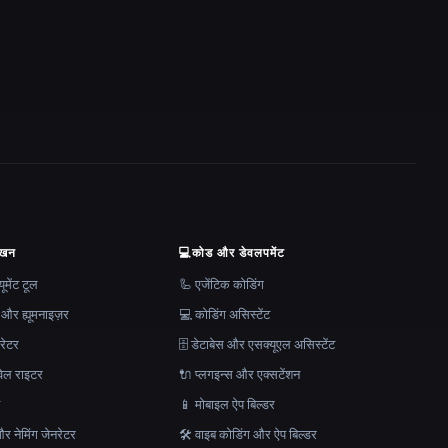
ेखन
💻
कोड और डेवलपमेंट
मेंट टूल
🦾 एजेंटिक कोडिंग
 और ह्यूमनाइज़र
💻 कोडिंग असिस्टेंट
रेटर
🗄️ डेटाबेस और एसक्यूएल असिस्टेंट
ेल राइटर
🔌 प्लगइन्स और एक्सटेंशन
न
📱 मोबाइल ऐप बिल्डर
र नेमिंग जेनरेटर
🛠️ वाइब कोडिंग और ऐप बिल्डर