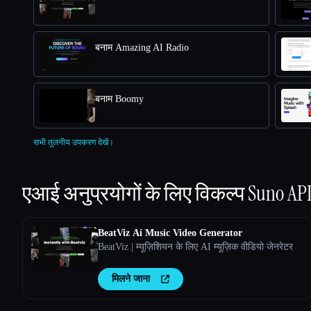
बनाम Amazing AI Radio
बनाम Boomy
सभी तुलनीय उपकरण देखें।
एआई अनुप्रयोगों के लिए विकल्प
Suno AP
BeatViz Ai Music Video Generator
BeatViz | म्यूज़िशियन के लिए AI म्यूज़िक वीडियो जेनरेटर
मिलने जाना