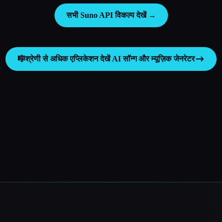
सभी Suno API विकल्प देखें →
🎼
श्रेणी से अधिक एप्लिकेशन देखें
AI सॉन्ग और म्यूज़िक जेनरेटर