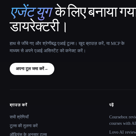
एजेंट युग
के लिए बनाया गय
That AI Collection
डायरेक्टरी।
हाथ से जाँचे गए और श्रेणीबद्ध एआई टूल्स। खुद ब्राउज़ करें, या MCP के
माध्यम से अपने एआई असिस्टेंट को कनेक्ट करें।
अपना टूल जमा करें
→
ब्राउज़ करें
पढ़ें
Site navigation
सभी श्रेणियाँ
Coursebox revi
courses with AI
टूल्स की तुलना करें
Lovo AI review:
ऑडियंस के अनुसार टूल्स