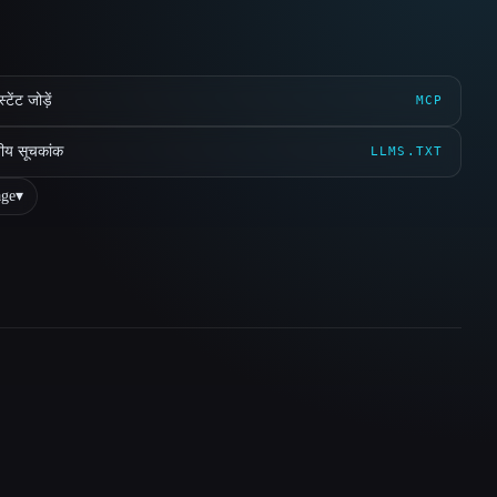
ेंट जोड़ें
MCP
ीय सूचकांक
LLMS.TXT
ge
▾