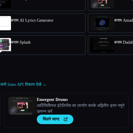
बनाम AI Lyrics Generator
बनाम Amad
बनाम Splash
बनाम Dadab
I
सभी Suno API विकल्प देखें →
Emergent Drums
आर्टिफिशियल इंटेलिजेंस का उपयोग करके अद्वितीय ड्रम नमूने
उत्पन्न करें
मिलने जाना