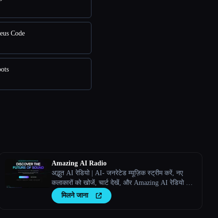
eus Code
ots
Amazing AI Radio
अद्भुत AI रेडियो | AI- जनरेटेड म्यूज़िक स्ट्रीम करें, नए
कलाकारों को खोजें, चार्ट देखें, और Amazing AI रेडियो पर
अपने खुद के ट्रैक अपलोड करें।
मिलने जाना