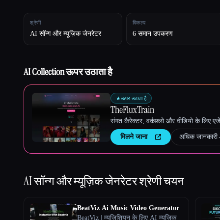
श्रेणी
विकल्प
AI सॉन्ग और म्यूज़िक जेनरेटर
6 समान उपकरण
Esc
AI Collection ऊपर उठाता है
★
ऊपर उठाता है
TheFluxTrain
संगत कैरेक्टर, वर्कफ़्लो और वीडियो के लिए ए
मिलने जाना
अधिक जानकारी
AI सॉन्ग और म्यूज़िक जेनरेटर
श्रेणी चयन
BeatViz Ai Music Video Generator
BeatViz | म्यूज़िशियन के लिए AI म्यूज़िक